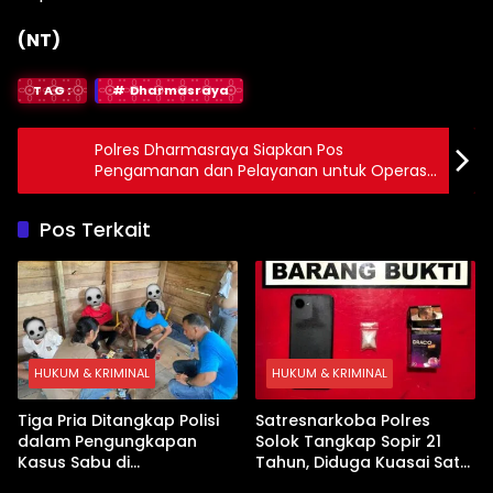
(NT)
TAG:
Dharmasraya
Polres Dharmasraya Siapkan Pos
Pengamanan dan Pelayanan untuk Operasi
Ketupat Singgalang 2025
Pos Terkait
HUKUM & KRIMINAL
HUKUM & KRIMINAL
Tiga Pria Ditangkap Polisi
Satresnarkoba Polres
dalam Pengungkapan
Solok Tangkap Sopir 21
Kasus Sabu di
Tahun, Diduga Kuasai Satu
Dharmasraya, Timbangan
Paket Sabu di Kubung