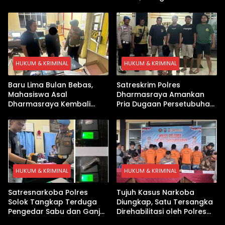
Dharmasraya, Timbangan
Paket Sabu di Kubung
Digital hingga Bong Disita
HUKUM & KRIMINAL
HUKUM & KRIMINAL
Baru Lima Bulan Bebas,
Satreskrim Polres
Mahasiswa Asal
Dharmasraya Amankan
Dharmasraya Kembali
Pria Dugaan Persetubuhan
Ditangkap Kasus Sabu
Anak
HUKUM & KRIMINAL
HUKUM & KRIMINAL
Satresnarkoba Polres
Tujuh Kasus Narkoba
Solok Tangkap Terduga
Diungkap, Satu Tersangka
Pengedar Sabu dan Ganja
Direhabilitasi oleh Polres
di Kubung
Dharmasraya