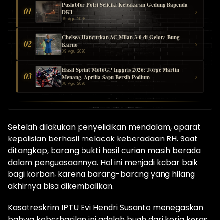
Puslabfor Polri Selidiki Kebakaran Gedung Bapenda
01
›
DKI
09 Agu 2026
Chelsea Hancurkan AC Milan 3-0 di Gelora Bung
02
›
Karno
09 Agu 2026
Hasil Sprint MotoGP Inggris 2026: Jorge Martin
03
›
Menang, Aprilia Sapu Bersih Podium
08 Agu 2026
Setelah dilakukan penyelidikan mendalam, aparat
kepolisian berhasil melacak keberadaan RH. Saat
ditangkap, barang bukti hasil curian masih berada
dalam penguasaannya. Hal ini menjadi kabar baik
bagi korban, karena barang-barang yang hilang
akhirnya bisa dikembalikan.
Kasatreskrim IPTU Evi Hendri Susanto menegaskan
bahwa keberhasilan ini adalah buah dari kerja keras