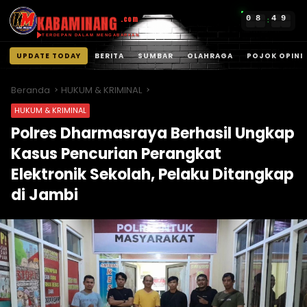
KABAMINANG
0
8
4
9
.com
:
TERDEPAN DALAM MENGABARKAN
UPDATE TODAY
BERITA
SUMBAR
OLAHRAGA
POJOK OPINI
Langsung
ke
Beranda
HUKUM & KRIMINAL
konten
HUKUM & KRIMINAL
Polres Dharmasraya Berhasil Ungkap
Kasus Pencurian Perangkat
Elektronik Sekolah, Pelaku Ditangkap
di Jambi