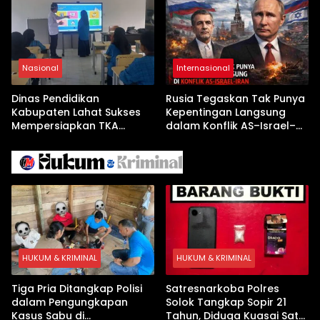
Jelang Kunjungan Beijing
Nasional
Internasional
Dinas Pendidikan
Rusia Tegaskan Tak Punya
Kabupaten Lahat Sukses
Kepentingan Langsung
Mempersiapkan TKA
dalam Konflik AS–Israel–
dengan Inovasi
Iran
Pembekalan Latihan Soal
Tanpa Internet
HUKUM & KRIMINAL
HUKUM & KRIMINAL
Tiga Pria Ditangkap Polisi
Satresnarkoba Polres
dalam Pengungkapan
Solok Tangkap Sopir 21
Kasus Sabu di
Tahun, Diduga Kuasai Satu