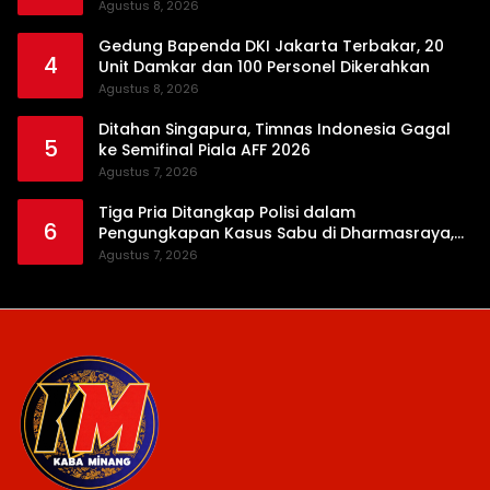
Agustus 8, 2026
Gedung Bapenda DKI Jakarta Terbakar, 20
4
Unit Damkar dan 100 Personel Dikerahkan
Agustus 8, 2026
Ditahan Singapura, Timnas Indonesia Gagal
5
ke Semifinal Piala AFF 2026
Agustus 7, 2026
Tiga Pria Ditangkap Polisi dalam
6
Pengungkapan Kasus Sabu di Dharmasraya,
Timbangan Digital hingga Bong Disita
Agustus 7, 2026