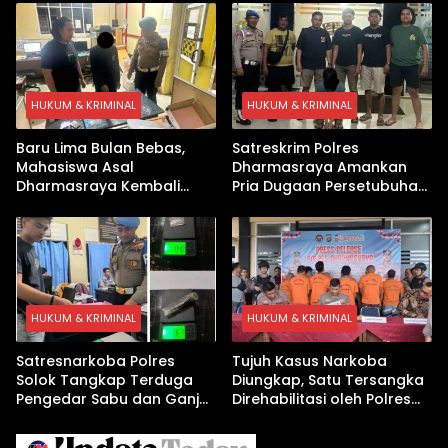
Digital hingga Bong Disita
HUKUM & KRIMINAL
HUKUM & KRIMINAL
Baru Lima Bulan Bebas,
Satreskrim Polres
Mahasiswa Asal
Dharmasraya Amankan
Dharmasraya Kembali
Pria Dugaan Persetubuhan
Ditangkap Kasus Sabu
Anak
HUKUM & KRIMINAL
HUKUM & KRIMINAL
Satresnarkoba Polres
Tujuh Kasus Narkoba
Solok Tangkap Terduga
Diungkap, Satu Tersangka
Pengedar Sabu dan Ganja
Direhabilitasi oleh Polres
di Kubung
Dharmasraya