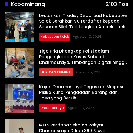
Kabaminang
2103 Pos
Lestarikan Tradisi, Disparbud Kabupaten
Solok Serahkan SK Terdaftar kepada
Sasaran Silek Tuo Langkah Ampek Lipek
Pageh
Kabupaten Solok
Agustus 10, 2026
Tiga Pria Ditangkap Polisi dalam
Pengungkapan Kasus Sabu di
Dharmasraya, Timbangan Digital hingga
Bong Disita
HUKUM & KRIMINAL
Agustus 7, 2026
Kajari Dharmasraya Tegaskan Mitigasi
Risiko Kunci Pengadaan Barang dan
Jasa yang Bersih
Dharmasraya
Agustus 7, 2026
MPLS Perdana Sekolah Rakyat
Dharmasraya Diikuti 390 Siswa