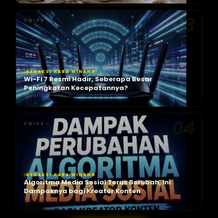
03
SWIPE ›
REDAKSI KABA MINANG
Wi-Fi 7 Resmi Hadir, Seberapa Besar
Peningkatan Kecepatannya?
31 Jul 2026
04
SWIPE ›
REDAKSI KABA MINANG
Algoritma Media Sosial Terus Berubah, Ini
Dampaknya bagi Kreator Konten
31 Jul 2026