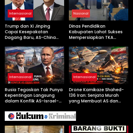
Internasional
Nasional
Trump dan Xi Jinping
Dinas Pendidikan
Capai Kesepakatan
Kabupaten Lahat Sukses
Dagang Baru, AS-China
Mempersiapkan TKA
Buka Babak Kerja Sama
dengan Inovasi
Jelang Kunjungan Beijing
Pembekalan Latihan Soal
Tanpa Internet
Internasional
Internasional
Rusia Tegaskan Tak Punya
Drone Kamikaze Shahed-
Kepentingan Langsung
136 Iran: Senjata Murah
dalam Konflik AS–Israel–
yang Membuat AS dan
Iran
Israel Kewalahan di Teluk
Arab