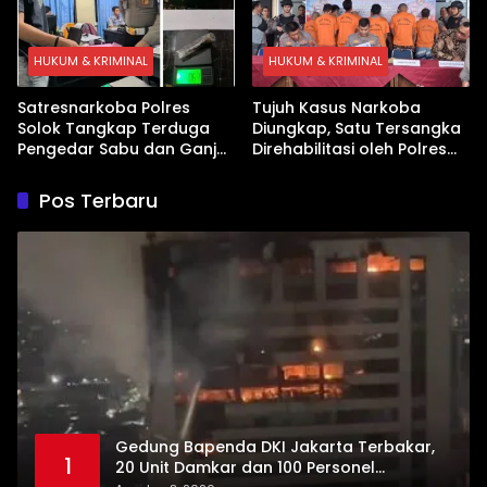
HUKUM & KRIMINAL
HUKUM & KRIMINAL
Satresnarkoba Polres
Tujuh Kasus Narkoba
Solok Tangkap Terduga
Diungkap, Satu Tersangka
Pengedar Sabu dan Ganja
Direhabilitasi oleh Polres
di Kubung
Dharmasraya
Pos Terbaru
Gedung Bapenda DKI Jakarta Terbakar,
1
20 Unit Damkar dan 100 Personel