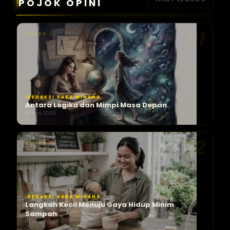
POJOK OPINI
01
SWIPE ›
REDAKSI KABA MINANG
Antara Logika dan Mimpi Masa Depan
01 Agu 2026
02
SWIPE ›
REDAKSI KABA MINANG
Langkah Kecil Menuju Gaya Hidup Minim
Sampah
01 Agu 2026