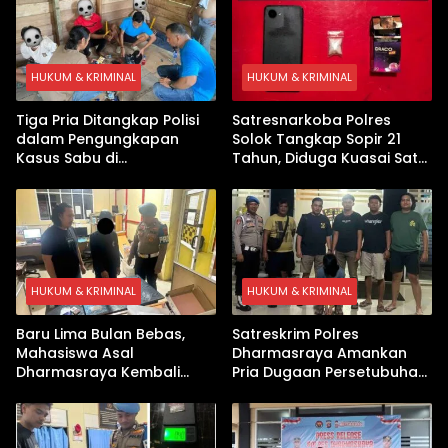
HUKUM & KRIMINAL
HUKUM & KRIMINAL
Tiga Pria Ditangkap Polisi
Satresnarkoba Polres
dalam Pengungkapan
Solok Tangkap Sopir 21
Kasus Sabu di
Tahun, Diduga Kuasai Satu
Dharmasraya, Timbangan
Paket Sabu di Kubung
Digital hingga Bong Disita
HUKUM & KRIMINAL
HUKUM & KRIMINAL
Baru Lima Bulan Bebas,
Satreskrim Polres
Mahasiswa Asal
Dharmasraya Amankan
Dharmasraya Kembali
Pria Dugaan Persetubuhan
Ditangkap Kasus Sabu
Anak