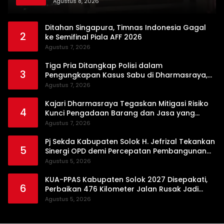
Dikerahkan
Agustus 8, 2026
Ditahan Singapura, Timnas Indonesia Gagal
2
ke Semifinal Piala AFF 2026
Agustus 7, 2026
Tiga Pria Ditangkap Polisi dalam
3
Pengungkapan Kasus Sabu di Dharmasraya,
Timbangan Digital hingga Bong Disita
Agustus 7, 2026
Kajari Dharmasraya Tegaskan Mitigasi Risiko
4
Kunci Pengadaan Barang dan Jasa yang
Bersih
Agustus 7, 2026
Pj Sekda Kabupaten Solok H. Jefrizal Tekankan
5
Sinergi OPD demi Percepatan Pembangunan
Daerah
Agustus 5, 2026
KUA-PPAS Kabupaten Solok 2027 Disepakati,
6
Perbaikan 476 Kilometer Jalan Rusak Jadi
Prioritas
Agustus 5, 2026