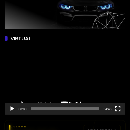
VIRTUAL
Pemutar
Video
00:00
34:46
COLUMN
LIHAT SEMUA