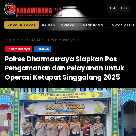
KABAMINANG
1
4
1
8
.com
:
TERDEPAN DALAM MENGABARKAN
UPDATE TODAY
BERITA
SUMBAR
OLAHRAGA
POJOK OPINI
Langsung
ke
Beranda
SUMBAR
Dharmasraya
konten
Dharmasraya
SUMBAR
Polres Dharmasraya Siapkan Pos
Pengamanan dan Pelayanan untuk
Operasi Ketupat Singgalang 2025