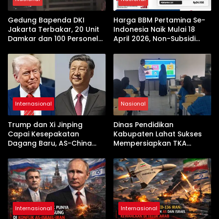
Gedung Bapenda DKI
Harga BBM Pertamina Se-
Jakarta Terbakar, 20 Unit
Indonesia Naik Mulai 18
Damkar dan 100 Personel
April 2026, Non-Subsidi
Dikerahkan
Terseret Kenaikan Tajam
Internasional
Nasional
Trump dan Xi Jinping
Dinas Pendidikan
Capai Kesepakatan
Kabupaten Lahat Sukses
Dagang Baru, AS-China
Mempersiapkan TKA
Buka Babak Kerja Sama
dengan Inovasi
Jelang Kunjungan Beijing
Pembekalan Latihan Soal
Tanpa Internet
Internasional
Internasional