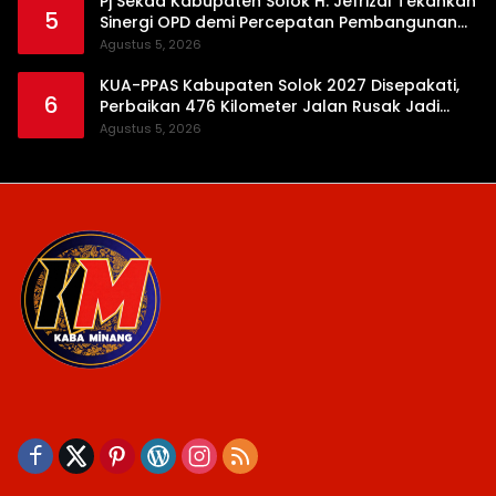
Pj Sekda Kabupaten Solok H. Jefrizal Tekankan
5
Sinergi OPD demi Percepatan Pembangunan
Daerah
Agustus 5, 2026
KUA-PPAS Kabupaten Solok 2027 Disepakati,
6
Perbaikan 476 Kilometer Jalan Rusak Jadi
Prioritas
Agustus 5, 2026