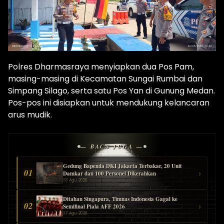
Polres Dharmasraya menyiapkan dua Pos Pam,
masing-masing di Kecamatan Sungai Rumbai dan
Simpang Silago, serta satu Pos Yan di Gunung Medan.
Pos-pos ini disiapkan untuk mendukung kelancaran
arus mudik.
— BACA JUGA —
Gedung Bapenda DKI Jakarta Terbakar, 20 Unit
01
›
Damkar dan 100 Personel Dikerahkan
08 Agu 2026
Ditahan Singapura, Timnas Indonesia Gagal ke
02
›
Semifinal Piala AFF 2026
07 Agu 2026