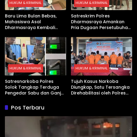
HUKUM & KRIMINAL
HUKUM & KRIMINAL
Baru Lima Bulan Bebas,
Satreskrim Polres
Mahasiswa Asal
Dharmasraya Amankan
Dharmasraya Kembali
Pria Dugaan Persetubuhan
Ditangkap Kasus Sabu
Anak
HUKUM & KRIMINAL
HUKUM & KRIMINAL
Satresnarkoba Polres
Tujuh Kasus Narkoba
Solok Tangkap Terduga
Diungkap, Satu Tersangka
Pengedar Sabu dan Ganja
Direhabilitasi oleh Polres
di Kubung
Dharmasraya
Pos Terbaru