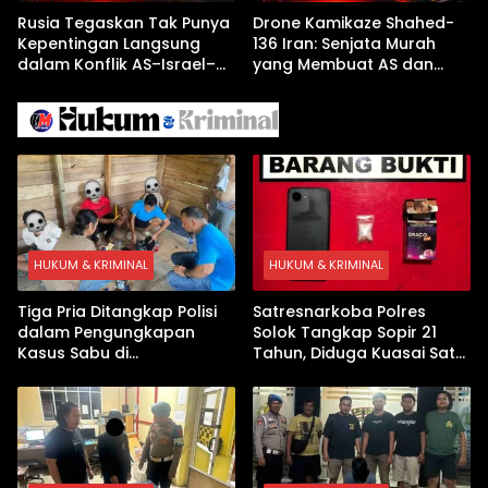
Rusia Tegaskan Tak Punya
Drone Kamikaze Shahed-
Kepentingan Langsung
136 Iran: Senjata Murah
dalam Konflik AS–Israel–
yang Membuat AS dan
Iran
Israel Kewalahan di Teluk
Arab
HUKUM & KRIMINAL
HUKUM & KRIMINAL
Tiga Pria Ditangkap Polisi
Satresnarkoba Polres
dalam Pengungkapan
Solok Tangkap Sopir 21
Kasus Sabu di
Tahun, Diduga Kuasai Satu
Dharmasraya, Timbangan
Paket Sabu di Kubung
Digital hingga Bong Disita