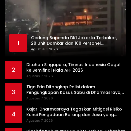
Gedung Bapenda DKI Jakarta Terbakar,
1
20 Unit Damkar dan 100 Personel
Dikerahkan
Agustus 8, 2026
Ditahan Singapura, Timnas Indonesia Gagal
2
ke Semifinal Piala AFF 2026
Agustus 7, 2026
Tiga Pria Ditangkap Polisi dalam
3
Pengungkapan Kasus Sabu di Dharmasraya,
Timbangan Digital hingga Bong Disita
Agustus 7, 2026
Kajari Dharmasraya Tegaskan Mitigasi Risiko
4
Kunci Pengadaan Barang dan Jasa yang
Bersih
Agustus 7, 2026