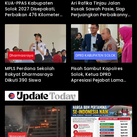
KUA-PPAS Kabupaten
Ari Rafika Tinjau Jalan
Solok 2027 Disepakati,
Rusak Sawah Pasie, Siap
Perbaikan 476 Kilometer
Perjuangkan Perbaikannya
Jalan Rusak Jadi Prioritas
di DPRD
Dharmasraya
DPRD KABUPATEN SOLOK
MPLS Perdana Sekolah
Pisah Sambut Kapolres
Rakyat Dharmasraya
Solok, Ketua DPRD
Diikuti 390 Siswa
Apresiasi Pejabat Lama
dan Sambut Kapolres Baru
Nasional
Nasional