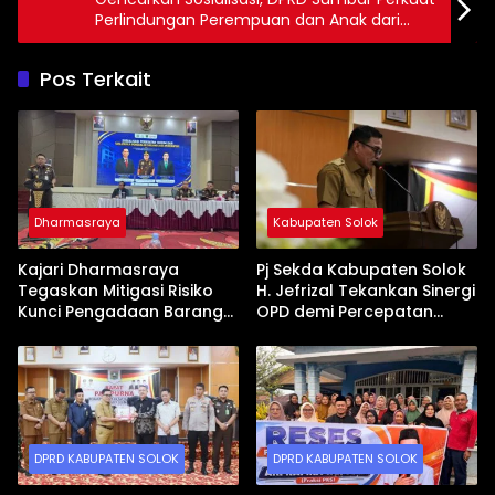
Perlindungan Perempuan dan Anak dari
Kekerasan
Pos Terkait
Dharmasraya
Kabupaten Solok
Kajari Dharmasraya
Pj Sekda Kabupaten Solok
Tegaskan Mitigasi Risiko
H. Jefrizal Tekankan Sinergi
Kunci Pengadaan Barang
OPD demi Percepatan
dan Jasa yang Bersih
Pembangunan Daerah
DPRD KABUPATEN SOLOK
DPRD KABUPATEN SOLOK