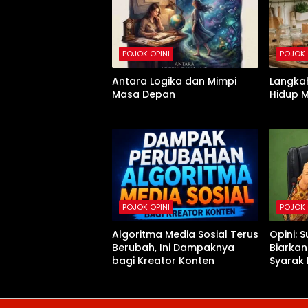
POJOK OPINI
POJOK 
Antara Logika dan Mimpi
Langka
Masa Depan
Hidup 
POJOK OPINI
POJOK 
Algoritma Media Sosial Terus
Opini: 
Berubah, Ini Dampaknya
Biarkan
bagi Kreator Konten
Syarak 
LGBT Me