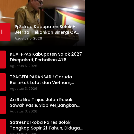
Pj Sekda Kabupaten Solok H.
1
Jefrizal Tekankan Sinergi OPD
demi Percepatan
Agustus 5, 2026
Pembangunan Daerah
KUA-PPAS Kabupaten Solok 2027
Disepakati, Perbaikan 476
Kilometer Jalan Rusak Jadi
Agustus 5, 2026
Prioritas
TRAGEDI PAKANSARI! Garuda
Bertekuk Lutut dari Vietnam,
Langkah ke Semifinal Kini di Ujung
Agustus 3, 2026
Tanduk
Ari Rafika Tinjau Jalan Rusak
Sawah Pasie, Siap Perjuangkan
Perbaikannya di DPRD
Agustus 3, 2026
Satresnarkoba Polres Solok
Tangkap Sopir 21 Tahun, Diduga
Kuasai Satu Paket Sabu di Kubung