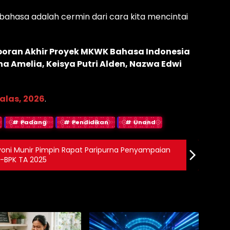
bahasa adalah cermin dari cara kita mencintai
Laporan Akhir Proyek MKWK Bahasa Indonesia
a Amelia, Keisya Putri Alden, Nazwa Edwi
alas, 2026
.
Padang
Pendidikan
Unand
voni Munir Pimpin Rapat Paripurna Penyampaian
-BPK TA 2025