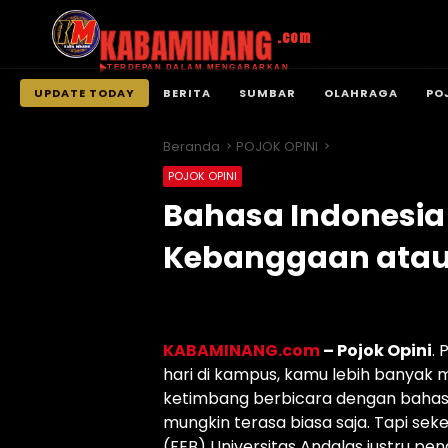
KABAMINANG
.com
TERDEPAN DALAM MENGABARKAN
UPDATE TODAY
BERITA
SUMBAR
OLAHRAGA
PO
Langsung
ke
Beranda
POJOK OPINI
konten
POJOK OPINI
Bahasa Indonesia 
Kebanggaan atau 
KABAMINANG.com
– Pojok Opini
.
hari di kampus, kamu lebih banyak m
ketimbang berbicara dengan bahasa
mungkin terasa biasa saja. Tapi se
(FEB) Universitas Andalas justru pe