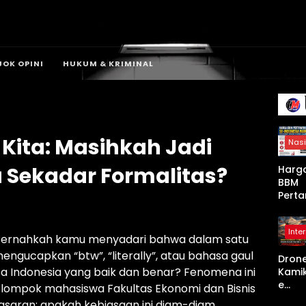
JOK OPINI
HUKUM & KRIMINAL
Kita: Masihkah Jadi
Nasi
Sekadar Formalitas?
Harg
BBM
Perta
a Se-
Indon
Inte
a Nai
 Pernahkah kamu menyadari bahwa dalam satu
Mulai
engucapkan “btw”, “literally”, atau bahasa gaul
Dron
April
 Indonesia yang baik dan benar? Fenomena ini
Kami
2026,
e
Non-
kelompok mahasiswa Fakultas Ekonomi dan Bisnis
Shah
Subsi
nasaran: apakah kebiasaan ini diam-diam