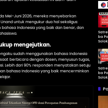
136 Ir
Terse
Senja
Kena
Mura
Taja
yang
pada Mei–Juni 2026, mereka menyebarkan
Mem
HUK
Unand untuk mengukur dua hal sekaligus:
KRIM
t AS 
 bahasa Indonesia yang baik dan benar, dan
Israel
Satre
ahasiswa.
Kewa
ba Po
an di
Solok
Teluk
cukup mengejutkan.
Tang
Arab
Sopir
 mengaku sudah menggunakan bahasa Indonesia
Tahun
HUK
KRIM
 saat berbicara dengan dosen, menyusun tugas,
Didu
Kuasa
sasi. Lebih dari 90% responden menyatakan setuju
Satre
Paket
aan bahasa Indonesia yang baik mencerminkan
ba Po
di Ku
lajar.
Solok
Tang
Terd
Po
Peng
BACA JUGA —
Sabu
Ganja
Jefrizal Tekankan Sinergi OPD demi Percepatan Pembangunan
Kubu
›