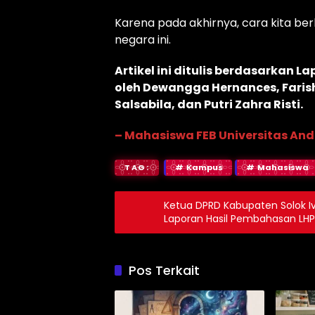
Karena pada akhirnya, cara kita ber
negara ini.
Artikel ini ditulis berdasarkan 
oleh Dewangga Hernances, Farish
Salsabila, dan Putri Zahra Risti.
– Mahasiswa FEB Universitas And
TAG:
Kampus
Mahasiswa
Ketua DPRD Kabupaten Solok I
Laporan Hasil Pembahasan LHP
Pos Terkait