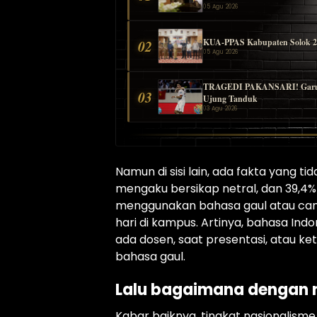
05 Agu 2026
KUA-PPAS Kabupaten Solok 2027
02
05 Agu 2026
TRAGEDI PAKANSARI! Garuda B
03
Ujung Tanduk
03 Agu 2026
Namun di sisi lain, ada fakta yang t
mengaku bersikap netral, dan 39,4
menggunakan bahasa gaul atau cam
hari di kampus. Artinya, bahasa Indo
ada dosen, saat presentasi, atau keti
bahasa gaul.
Lalu bagaimana dengan 
Kabar baiknya, tingkat nasionalism