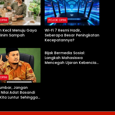
OPINI
POJOK OPINI
h Kecil Menuju Gaya
Wi-Fi 7 Resmi Hadir,
Minim Sampah
Seberapa Besar Peningkatan
Kecepatannya?
POJOK OPINI
Bijak Bermedia Sosial:
Langkah Mahasiswa
Mencegah Ujaran Kebencian
di Era Digital
OPINI
Sumbar, Jangan
 Nilai Adat Basandi
Kita Luntur Sehingga
rajalela