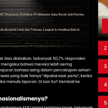
 Disepakati, Perbaikan 476 Kilometer Jalan Rusak Jadi Prioritas
›
ertekuk Lutut dari Vietnam, Langkah ke Semifinal Kini di
›
2
idak bisa diabaikan. Sebanyak 50,7% responden
% mengakui bahwa mereka lebih sering
3
puran bahasa asing dalam percakapan sehari-
nesia yang baik hanya “dipakai saat perlu”, ketika
ka menulis laporan. Di luar itu? Kembali ke
4
nasionalismenya?
5
e mahasiswa FEB Unand terbilang tinggi. Sebanyak