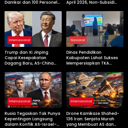
Damkar dan 100 Personel
April 2026, Non-Subsidi
Dikerahkan
Terseret Kenaikan Tajam
Internasional
Nasional
Trump dan Xi Jinping
Dinas Pendidikan
Capai Kesepakatan
Kabupaten Lahat Sukses
Dagang Baru, AS-China
Mempersiapkan TKA
Buka Babak Kerja Sama
dengan Inovasi
Jelang Kunjungan Beijing
Pembekalan Latihan Soal
Tanpa Internet
Internasional
Internasional
Rusia Tegaskan Tak Punya
Drone Kamikaze Shahed-
Kepentingan Langsung
136 Iran: Senjata Murah
dalam Konflik AS–Israel–
yang Membuat AS dan