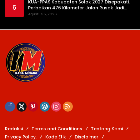
KUA-PPAS Kabupaten Solok 2027 Disepakati,
6
Perbaikan 476 Kilometer Jalan Rusak Jadi
Prioritas
Agustus 5, 2026
Redaksi
Terms and Conditions
Tentang Kami
Privacy Policy.
Kode Etik
Disclaimer