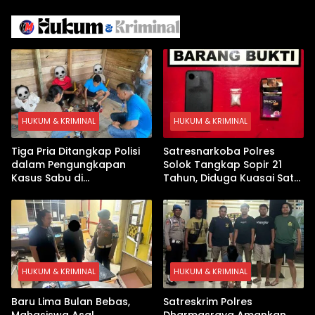
Iran
Israel Kewalahan di Teluk
Arab
HUKUM & KRIMINAL
HUKUM & KRIMINAL
Tiga Pria Ditangkap Polisi
Satresnarkoba Polres
dalam Pengungkapan
Solok Tangkap Sopir 21
Kasus Sabu di
Tahun, Diduga Kuasai Satu
Dharmasraya, Timbangan
Paket Sabu di Kubung
Digital hingga Bong Disita
HUKUM & KRIMINAL
HUKUM & KRIMINAL
Baru Lima Bulan Bebas,
Satreskrim Polres
Mahasiswa Asal
Dharmasraya Amankan