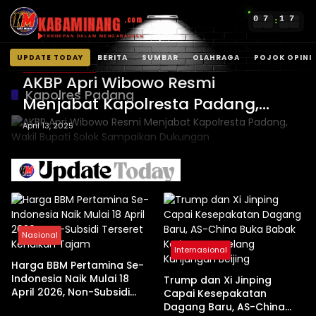
KABAMINANG
0
7
1
7
.com
:
TERDEPAN DALAM MENGABARKAN
UPDATE TODAY
BERITA
SUMBAR
OLAHRAGA
POJOK OPINI
Kabupaten Solok
Langsung
AKBP Apri Wibowo Resmi
ke
Kapolres Padang
Menjabat Kapolresta Padang,
konten
Wakil Bupati Solok Sampaikan
April 13, 2025
Dukungan
Nasional
Internasional
Harga BBM Pertamina Se-
Indonesia Naik Mulai 18
Trump dan Xi Jinping
April 2026, Non-Subsidi
Capai Kesepakatan
Terseret Kenaikan Tajam
Dagang Baru, AS-China