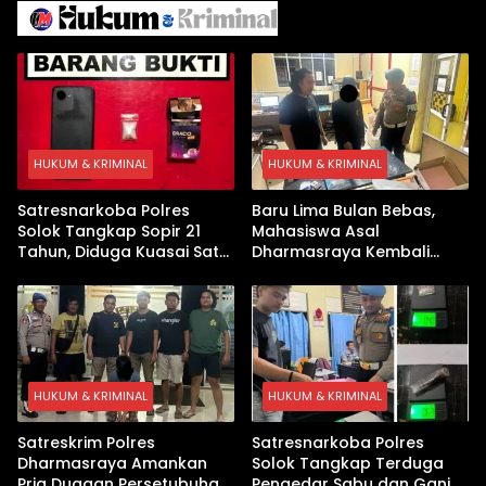
Arab
HUKUM & KRIMINAL
HUKUM & KRIMINAL
Satresnarkoba Polres
Baru Lima Bulan Bebas,
Solok Tangkap Sopir 21
Mahasiswa Asal
Tahun, Diduga Kuasai Satu
Dharmasraya Kembali
Paket Sabu di Kubung
Ditangkap Kasus Sabu
HUKUM & KRIMINAL
HUKUM & KRIMINAL
Satreskrim Polres
Satresnarkoba Polres
Dharmasraya Amankan
Solok Tangkap Terduga
Pria Dugaan Persetubuhan
Pengedar Sabu dan Ganja