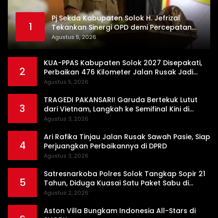
Pj Sekda Kabupaten Solok H. Jefrizal
1
Tekankan Sinergi OPD demi Percepatan
Pembangunan Daerah
Agustus 5, 2026
KUA-PPAS Kabupaten Solok 2027 Disepakati,
2
Perbaikan 476 Kilometer Jalan Rusak Jadi
Prioritas
Agustus 5, 2026
TRAGEDI PAKANSARI! Garuda Bertekuk Lutut
3
dari Vietnam, Langkah ke Semifinal Kini di
Ujung Tanduk
Agustus 3, 2026
Ari Rafika Tinjau Jalan Rusak Sawah Pasie, Siap
4
Perjuangkan Perbaikannya di DPRD
Agustus 3, 2026
Satresnarkoba Polres Solok Tangkap Sopir 21
5
Tahun, Diduga Kuasai Satu Paket Sabu di
Kubung
Agustus 2, 2026
Aston Villa Bungkam Indonesia All-Stars di