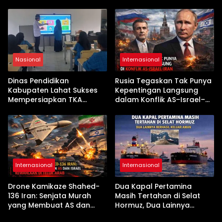
Buka Babak Kerja Sama
Jelang Kunjungan Beijing
Nasional
Internasional
Dinas Pendidikan
Rusia Tegaskan Tak Punya
Kabupaten Lahat Sukses
Kepentingan Langsung
Mempersiapkan TKA
dalam Konflik AS–Israel–
dengan Inovasi
Iran
Pembekalan Latihan Soal
Tanpa Internet
Internasional
Internasional
Drone Kamikaze Shahed-
Dua Kapal Pertamina
136 Iran: Senjata Murah
Masih Tertahan di Selat
yang Membuat AS dan
Hormuz, Dua Lainnya
Israel Kewalahan di Teluk
Berhasil Keluar Aman