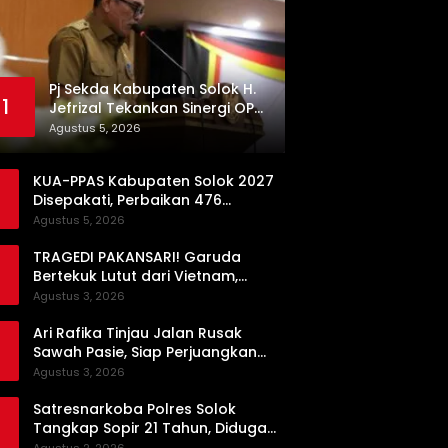
Pj Sekda Kabupaten Solok H.
1
Jefrizal Tekankan Sinergi OPD
demi Percepatan
Agustus 5, 2026
Pembangunan Daerah
KUA-PPAS Kabupaten Solok 2027
Disepakati, Perbaikan 476
Kilometer Jalan Rusak Jadi
Agustus 5, 2026
Prioritas
TRAGEDI PAKANSARI! Garuda
Bertekuk Lutut dari Vietnam,
Langkah ke Semifinal Kini di Ujung
Agustus 3, 2026
Tanduk
Ari Rafika Tinjau Jalan Rusak
Sawah Pasie, Siap Perjuangkan
Perbaikannya di DPRD
Agustus 3, 2026
Satresnarkoba Polres Solok
Tangkap Sopir 21 Tahun, Diduga
Kuasai Satu Paket Sabu di Kubung