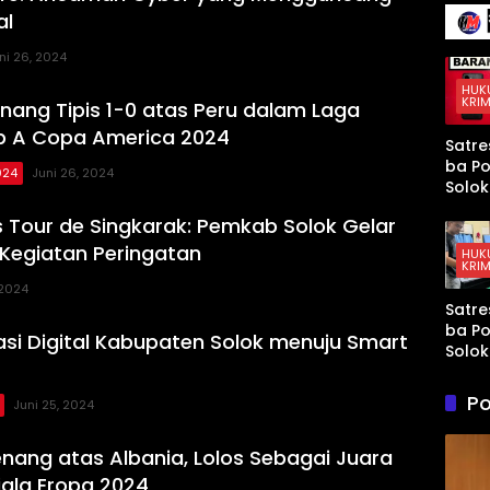
136 Ir
Terse
al
Senja
Kena
Mura
Taja
ni 26, 2024
yang
Mem
HUK
KRIM
ang Tipis 1-0 atas Peru dalam Laga
t AS 
Israel
p A Copa America 2024
Satre
Kewa
ba Po
an di
024
Juni 26, 2024
Solok
Teluk
Tang
Arab
s Tour de Singkarak: Pemkab Solok Gelar
Sopir
Tahun
Kegiatan Peringatan
HUK
KRIM
Didu
Kuasa
 2024
Satre
Paket
ba Po
di Ku
si Digital Kabupaten Solok menuju Smart
Solok
Tang
Terd
Po
Juni 25, 2024
Peng
Sabu
Ganja
nang atas Albania, Lolos Sebagai Juara
Kubu
iala Eropa 2024