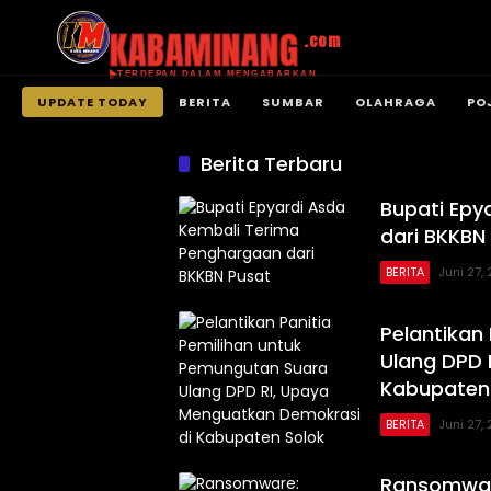
KABAMINANG
.com
TERDEPAN DALAM MENGABARKAN
UPDATE TODAY
BERITA
SUMBAR
OLAHRAGA
PO
Langsung
ke
Berita Terbaru
konten
Bupati Epy
dari BKKBN
BERITA
Juni 27,
Pelantikan
Ulang DPD 
Kabupaten
BERITA
Juni 27,
Ransomwar