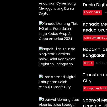
Dunia Digit
POJOK OPINI
Ju
Kabaminang
Kanada Men
Kedua Gru
Copa Amerika 2
Napak Tila
Rangkaian 
BERITA
Juni 25,
Transforma
City
Kabupaten Solok
Spanyol Me
Grup B di P