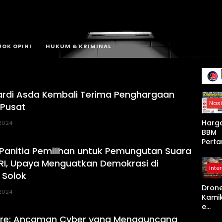
JOK OPINI
HUKUM & KRIMINAL
ardi Asda Kembali Terima Penghargaan
Nasi
 Pusat
Harg
 2024
BBM
Perta
 Panitia Pemilihan untuk Pemungutan Suara
a Se-
Indon
RI, Upaya Menguatkan Demokrasi di
Inte
a Nai
 Solok
Mulai
Dron
April
 2024
Kami
2026,
e
Non-
Shah
Subsi
e: Ancaman Cyber yang Mengguncang