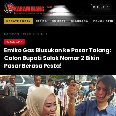
KABAMINANG
0
1
3
7
.com
:
TERDEPAN DALAM MENGABARKAN
UPDATE TODAY
BERITA
SUMBAR
OLAHRAGA
POJOK OPINI
Langsung
ke
Beranda
POJOK OPINI
konten
POJOK OPINI
Emiko Gas Blusukan ke Pasar Talang:
Calon Bupati Solok Nomor 2 Bikin
Pasar Berasa Pesta!