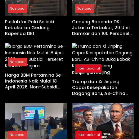
Nasional
Nasional
Puslabfor Polri Selidiki
Gedung Bapenda DKI
Kebakaran Gedung
Jakarta Terbakar, 20 Unit
Bapenda DKI
Damkar dan 100 Personel
Dikerahkan
Nasional
Internasional
Harga BBM Pertamina Se-
Indonesia Naik Mulai 18
Trump dan Xi Jinping
April 2026, Non-Subsidi
Capai Kesepakatan
Terseret Kenaikan Tajam
Dagang Baru, AS-China
Buka Babak Kerja Sama
Jelang Kunjungan Beijing
Nasional
Internasional