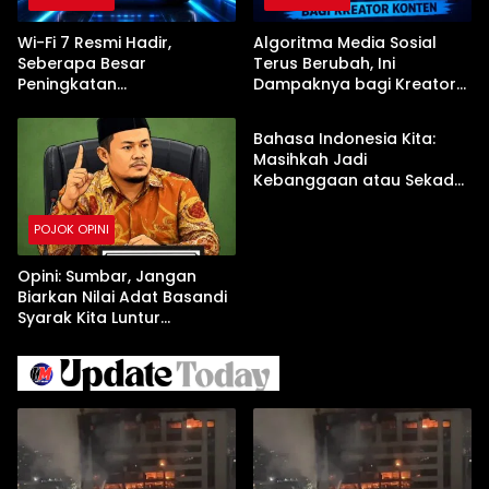
Wi-Fi 7 Resmi Hadir,
Algoritma Media Sosial
Seberapa Besar
Terus Berubah, Ini
Peningkatan
Dampaknya bagi Kreator
POJOK OPINI
Kecepatannya?
Konten
Bahasa Indonesia Kita:
Masihkah Jadi
Kebanggaan atau Sekadar
Formalitas?
POJOK OPINI
Opini: Sumbar, Jangan
Biarkan Nilai Adat Basandi
Syarak Kita Luntur
Sehingga LGBT Merajalela