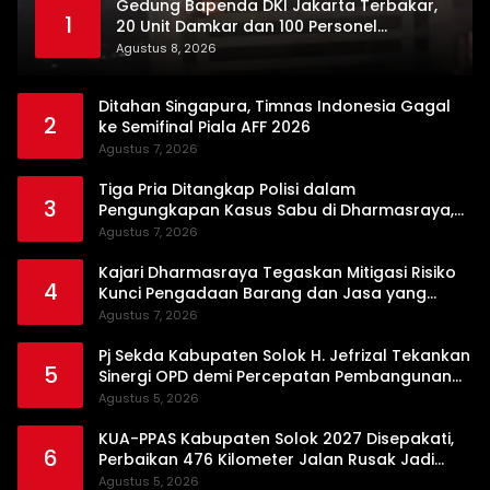
Gedung Bapenda DKI Jakarta Terbakar,
1
20 Unit Damkar dan 100 Personel
Dikerahkan
Agustus 8, 2026
Ditahan Singapura, Timnas Indonesia Gagal
2
ke Semifinal Piala AFF 2026
Agustus 7, 2026
Tiga Pria Ditangkap Polisi dalam
3
Pengungkapan Kasus Sabu di Dharmasraya,
Timbangan Digital hingga Bong Disita
Agustus 7, 2026
Kajari Dharmasraya Tegaskan Mitigasi Risiko
4
Kunci Pengadaan Barang dan Jasa yang
Bersih
Agustus 7, 2026
Pj Sekda Kabupaten Solok H. Jefrizal Tekankan
5
Sinergi OPD demi Percepatan Pembangunan
Daerah
Agustus 5, 2026
KUA-PPAS Kabupaten Solok 2027 Disepakati,
6
Perbaikan 476 Kilometer Jalan Rusak Jadi
Prioritas
Agustus 5, 2026