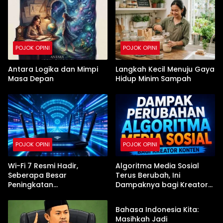
POJOK OPINI
POJOK OPINI
Antara Logika dan Mimpi
Langkah Kecil Menuju Gaya
Masa Depan
Hidup Minim Sampah
POJOK OPINI
POJOK OPINI
Wi-Fi 7 Resmi Hadir,
Algoritma Media Sosial
Seberapa Besar
Terus Berubah, Ini
Peningkatan
Dampaknya bagi Kreator
POJOK OPINI
Kecepatannya?
Konten
Bahasa Indonesia Kita:
Masihkah Jadi