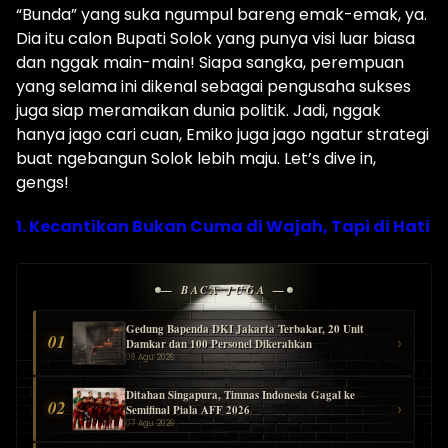
“Bunda” yang suka ngumpul bareng emak-emak, ya.
Dia itu calon Bupati Solok yang punya visi luar biasa
dan nggak main-main! Siapa sangka, perempuan
yang selama ini dikenal sebagai pengusaha sukses
juga siap meramaikan dunia politik. Jadi, nggak
hanya jago cari cuan, Emiko juga jago ngatur strategi
buat ngebangun Solok lebih maju. Let’s dive in,
gengs!
1. Kecantikan Bukan Cuma di Wajah, Tapi di Hati
— BACA JUGA —
Gedung Bapenda DKI Jakarta Terbakar, 20 Unit
01
›
Damkar dan 100 Personel Dikerahkan
08 Agu 2026
Ditahan Singapura, Timnas Indonesia Gagal ke
02
›
Semifinal Piala AFF 2026
07 Agu 2026