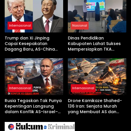
Internasional
Nasional
Trump dan Xi Jinping
Dinas Pendidikan
Capai Kesepakatan
Kabupaten Lahat Sukses
Dagang Baru, AS-China
Mempersiapkan TKA
Buka Babak Kerja Sama
dengan Inovasi
Jelang Kunjungan Beijing
Pembekalan Latihan Soal
Tanpa Internet
Internasional
Internasional
Rusia Tegaskan Tak Punya
Drone Kamikaze Shahed-
Kepentingan Langsung
136 Iran: Senjata Murah
dalam Konflik AS–Israel–
yang Membuat AS dan
Iran
Israel Kewalahan di Teluk
Arab