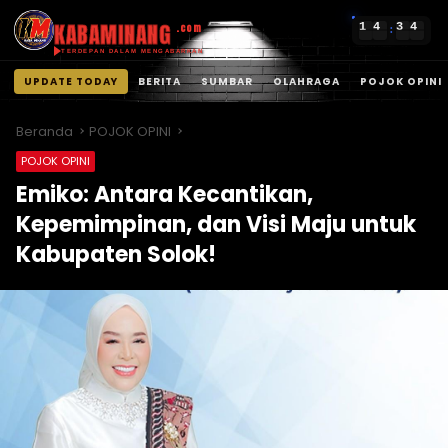
KABAMINANG
1
4
3
4
.com
:
TERDEPAN DALAM MENGABARKAN
UPDATE TODAY
BERITA
SUMBAR
OLAHRAGA
POJOK OPINI
Langsung
ke
Beranda
POJOK OPINI
konten
POJOK OPINI
Emiko: Antara Kecantikan,
Kepemimpinan, dan Visi Maju untuk
Kabupaten Solok!