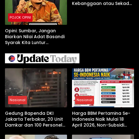
Kebanggaan atau Sekadar
Formalitas?
POJOK OPINI
Opini: Sumbar, Jangan
Biarkan Nilai Adat Basandi
Syarak Kita Luntur
Sehingga LGBT Merajalela
Nasional
Nasional
Gedung Bapenda DKI
Harga BBM Pertamina Se-
Jakarta Terbakar, 20 Unit
Indonesia Naik Mulai 18
Damkar dan 100 Personel
April 2026, Non-Subsidi
Dikerahkan
Terseret Kenaikan Tajam