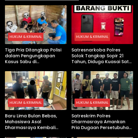
HUKUM & KRIMINAL
HUKUM & KRIMINAL
Tiga Pria Ditangkap Polisi
Satresnarkoba Polres
dalam Pengungkapan
Solok Tangkap Sopir 21
Kasus Sabu di
Tahun, Diduga Kuasai Satu
Dharmasraya, Timbangan
Paket Sabu di Kubung
Digital hingga Bong Disita
HUKUM & KRIMINAL
HUKUM & KRIMINAL
Baru Lima Bulan Bebas,
Satreskrim Polres
Mahasiswa Asal
Dharmasraya Amankan
Dharmasraya Kembali
Pria Dugaan Persetubuhan
Ditangkap Kasus Sabu
Anak