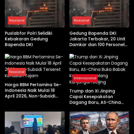
Nasional
Nasional
Puslabfor Polri Selidiki
Gedung Bapenda DKI
Kebakaran Gedung
Jakarta Terbakar, 20 Unit
Bapenda DKI
Damkar dan 100 Personel
Dikerahkan
Nasional
Internasional
Harga BBM Pertamina Se-
Indonesia Naik Mulai 18
Trump dan Xi Jinping
April 2026, Non-Subsidi
Capai Kesepakatan
Terseret Kenaikan Tajam
Dagang Baru, AS-China
Buka Babak Kerja Sama
Jelang Kunjungan Beijing