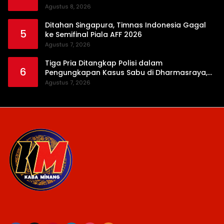
Agustus 8, 2026
Ditahan Singapura, Timnas Indonesia Gagal
5
ke Semifinal Piala AFF 2026
Agustus 7, 2026
Tiga Pria Ditangkap Polisi dalam
6
Pengungkapan Kasus Sabu di Dharmasraya,
Timbangan Digital hingga Bong Disita
Agustus 7, 2026