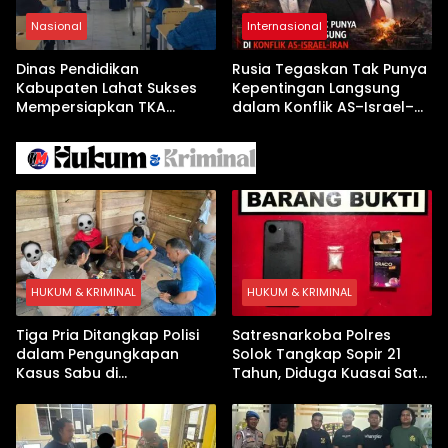
Nasional
Internasional
Dinas Pendidikan
Rusia Tegaskan Tak Punya
Kabupaten Lahat Sukses
Kepentingan Langsung
Mempersiapkan TKA
dalam Konflik AS–Israel–
dengan Inovasi
Iran
Pembekalan Latihan Soal
Tanpa Internet
HUKUM & KRIMINAL
HUKUM & KRIMINAL
Tiga Pria Ditangkap Polisi
Satresnarkoba Polres
dalam Pengungkapan
Solok Tangkap Sopir 21
Kasus Sabu di
Tahun, Diduga Kuasai Satu
Dharmasraya, Timbangan
Paket Sabu di Kubung
Digital hingga Bong Disita