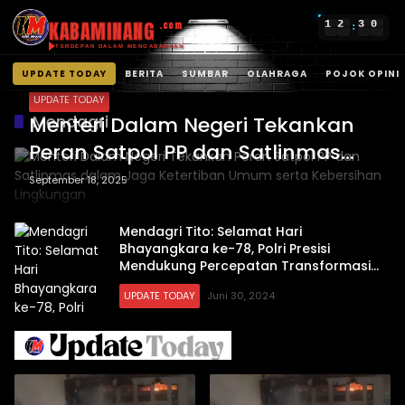
KABAMINANG
1
2
3
0
.com
:
TERDEPAN DALAM MENGABARKAN
UPDATE TODAY
BERITA
SUMBAR
OLAHRAGA
POJOK OPINI
Langsung
UPDATE TODAY
ke
Mendagri
Menteri Dalam Negeri Tekankan
konten
Peran Satpol PP dan Satlinmas
dalam Jaga Ketertiban Umum
September 18, 2025
serta Kebersihan Lingkungan
Mendagri Tito: Selamat Hari
Bhayangkara ke-78, Polri Presisi
Mendukung Percepatan Transformasi
Ekonomi Menuju Indonesia Emas
UPDATE TODAY
Juni 30, 2024