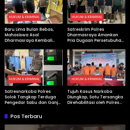
HUKUM & KRIMINAL
HUKUM & KRIMINAL
Baru Lima Bulan Bebas,
Satreskrim Polres
Mahasiswa Asal
Dharmasraya Amankan
Dharmasraya Kembali
Pria Dugaan Persetubuhan
Ditangkap Kasus Sabu
Anak
HUKUM & KRIMINAL
HUKUM & KRIMINAL
Satresnarkoba Polres
Tujuh Kasus Narkoba
Solok Tangkap Terduga
Diungkap, Satu Tersangka
Pengedar Sabu dan Ganja
Direhabilitasi oleh Polres
di Kubung
Dharmasraya
Pos Terbaru