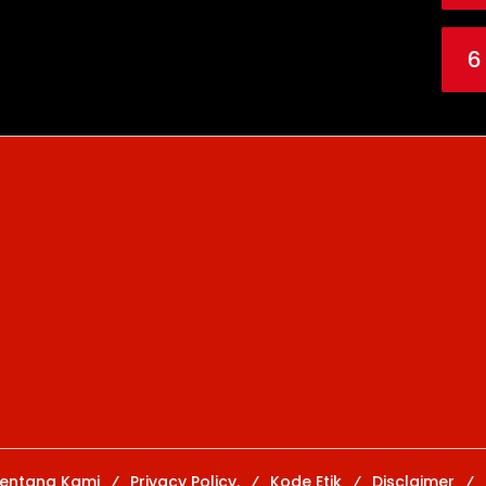
6
entang Kami
Privacy Policy.
Kode Etik
Disclaimer