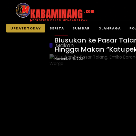
KABAMINANG
.com
TERDEPAN DALAM MENGABARKAN
UPDATE TODAY
BERITA
SUMBAR
OLAHRAGA
PO
BERITA
Langsung
Blusukan ke Pasar Tal
ke
Makan
Hingga Makan “Katupe
konten
November 6, 2024