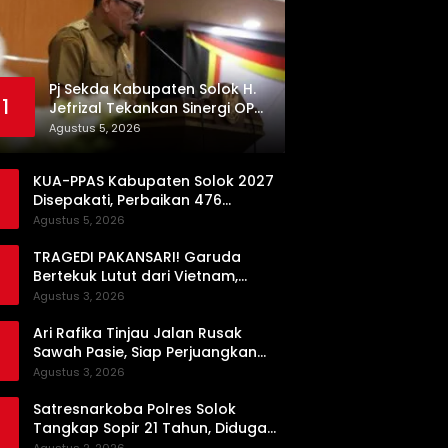
Pj Sekda Kabupaten Solok H.
1
Jefrizal Tekankan Sinergi OPD
demi Percepatan
Agustus 5, 2026
Pembangunan Daerah
KUA-PPAS Kabupaten Solok 2027
Disepakati, Perbaikan 476
Kilometer Jalan Rusak Jadi
Agustus 5, 2026
Prioritas
TRAGEDI PAKANSARI! Garuda
Bertekuk Lutut dari Vietnam,
Langkah ke Semifinal Kini di Ujung
Agustus 3, 2026
Tanduk
Ari Rafika Tinjau Jalan Rusak
Sawah Pasie, Siap Perjuangkan
Perbaikannya di DPRD
Agustus 3, 2026
Satresnarkoba Polres Solok
Tangkap Sopir 21 Tahun, Diduga
Kuasai Satu Paket Sabu di Kubung