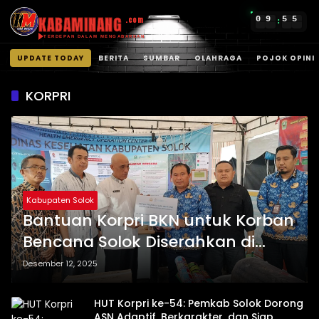
KABAMINANG
0
9
5
5
.com
:
TERDEPAN DALAM MENGABARKAN
UPDATE TODAY
BERITA
SUMBAR
OLAHRAGA
POJOK OPINI
Langsung
ke
KORPRI
konten
Kabupaten Solok
Bantuan Korpri BKN untuk Korban
Bencana Solok Diserahkan di
Posko Utama
Desember 12, 2025
HUT Korpri ke-54: Pemkab Solok Dorong
ASN Adaptif, Berkarakter, dan Siap