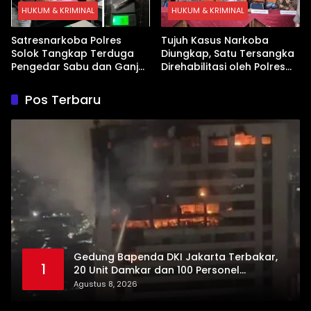
HUKUM & KRIMINAL
HUKUM & KRIMINAL
Satresnarkoba Polres
Tujuh Kasus Narkoba
Solok Tangkap Terduga
Diungkap, Satu Tersangka
Pengedar Sabu dan Ganja
Direhabilitasi oleh Polres
di Kubung
Dharmasraya
Pos Terbaru
Gedung Bapenda DKI Jakarta Terbakar,
1
20 Unit Damkar dan 100 Personel
Dikerahkan
Agustus 8, 2026