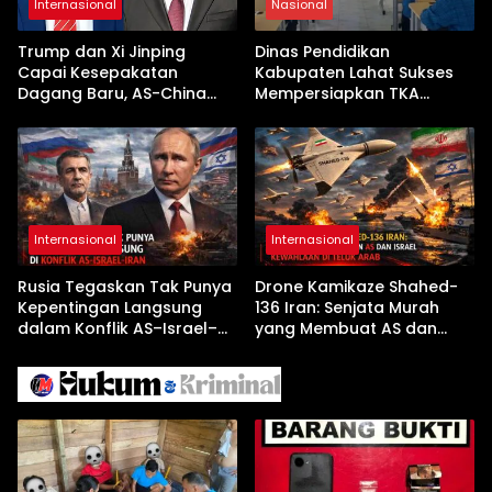
Internasional
Nasional
Trump dan Xi Jinping
Dinas Pendidikan
Capai Kesepakatan
Kabupaten Lahat Sukses
Dagang Baru, AS-China
Mempersiapkan TKA
Buka Babak Kerja Sama
dengan Inovasi
Jelang Kunjungan Beijing
Pembekalan Latihan Soal
Tanpa Internet
Internasional
Internasional
Rusia Tegaskan Tak Punya
Drone Kamikaze Shahed-
Kepentingan Langsung
136 Iran: Senjata Murah
dalam Konflik AS–Israel–
yang Membuat AS dan
Iran
Israel Kewalahan di Teluk
Arab