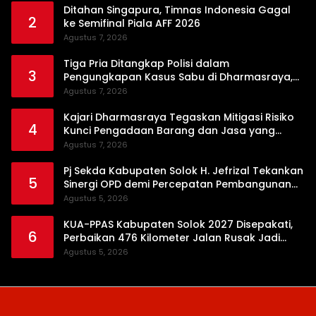
Ditahan Singapura, Timnas Indonesia Gagal
2
ke Semifinal Piala AFF 2026
Agustus 7, 2026
Tiga Pria Ditangkap Polisi dalam
3
Pengungkapan Kasus Sabu di Dharmasraya,
Timbangan Digital hingga Bong Disita
Agustus 7, 2026
Kajari Dharmasraya Tegaskan Mitigasi Risiko
4
Kunci Pengadaan Barang dan Jasa yang
Bersih
Agustus 7, 2026
Pj Sekda Kabupaten Solok H. Jefrizal Tekankan
5
Sinergi OPD demi Percepatan Pembangunan
Daerah
Agustus 5, 2026
KUA-PPAS Kabupaten Solok 2027 Disepakati,
6
Perbaikan 476 Kilometer Jalan Rusak Jadi
Prioritas
Agustus 5, 2026