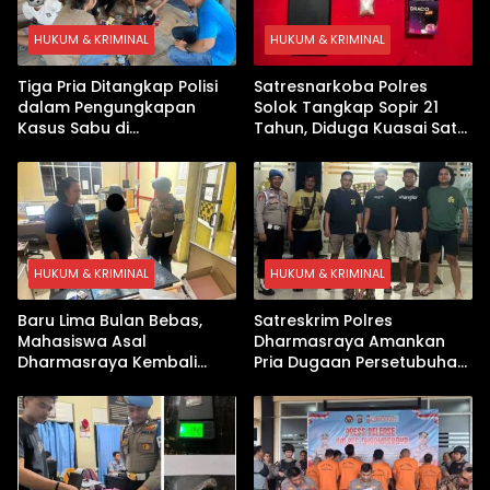
HUKUM & KRIMINAL
HUKUM & KRIMINAL
Tiga Pria Ditangkap Polisi
Satresnarkoba Polres
dalam Pengungkapan
Solok Tangkap Sopir 21
Kasus Sabu di
Tahun, Diduga Kuasai Satu
Dharmasraya, Timbangan
Paket Sabu di Kubung
Digital hingga Bong Disita
HUKUM & KRIMINAL
HUKUM & KRIMINAL
Baru Lima Bulan Bebas,
Satreskrim Polres
Mahasiswa Asal
Dharmasraya Amankan
Dharmasraya Kembali
Pria Dugaan Persetubuhan
Ditangkap Kasus Sabu
Anak