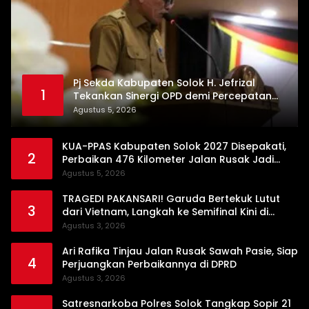
Pj Sekda Kabupaten Solok H. Jefrizal
1
Tekankan Sinergi OPD demi Percepatan
Pembangunan Daerah
Agustus 5, 2026
KUA-PPAS Kabupaten Solok 2027 Disepakati,
2
Perbaikan 476 Kilometer Jalan Rusak Jadi
Prioritas
Agustus 5, 2026
TRAGEDI PAKANSARI! Garuda Bertekuk Lutut
3
dari Vietnam, Langkah ke Semifinal Kini di
Ujung Tanduk
Agustus 3, 2026
Ari Rafika Tinjau Jalan Rusak Sawah Pasie, Siap
4
Perjuangkan Perbaikannya di DPRD
Agustus 3, 2026
Satresnarkoba Polres Solok Tangkap Sopir 21