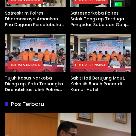
HUKUM & KRIMINAL
HUKUM & KRIMINAL
Satreskrim Polres
Satresnarkoba Polres
Dharmasraya Amankan
Solok Tangkap Terduga
Pria Dugaan Persetubuhan
Pengedar Sabu dan Ganja
Anak
di Kubung
HUKUM & KRIMINAL
HUKUM & KRIMINAL
Tujuh Kasus Narkoba
Sakit Hati Berujung Maut,
Diungkap, Satu Tersangka
Kekasih Bunuh Pacar di
Direhabilitasi oleh Polres
Kamar Hotel
Dharmasraya
Pos Terbaru