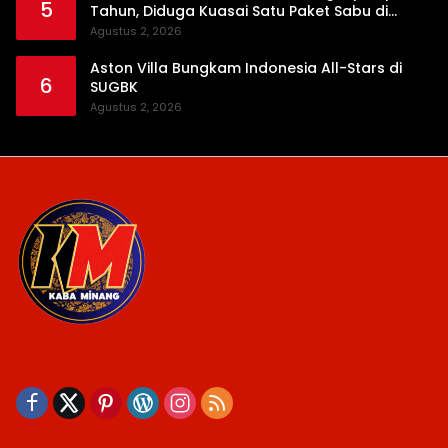
5
Tahun, Diduga Kuasai Satu Paket Sabu di
Kubung
Agustus 2, 2026
Aston Villa Bungkam Indonesia All-Stars di
6
SUGBK
Agustus 2, 2026