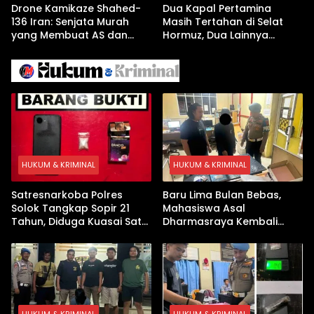
Drone Kamikaze Shahed-
Dua Kapal Pertamina
136 Iran: Senjata Murah
Masih Tertahan di Selat
yang Membuat AS dan
Hormuz, Dua Lainnya
Israel Kewalahan di Teluk
Berhasil Keluar Aman
Arab
HUKUM & KRIMINAL
HUKUM & KRIMINAL
Satresnarkoba Polres
Baru Lima Bulan Bebas,
Solok Tangkap Sopir 21
Mahasiswa Asal
Tahun, Diduga Kuasai Satu
Dharmasraya Kembali
Paket Sabu di Kubung
Ditangkap Kasus Sabu