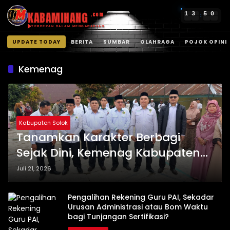
KABAMINANG
1
3
5
0
.com
:
TERDEPAN DALAM MENGABARKAN
UPDATE TODAY
BERITA
SUMBAR
OLAHRAGA
POJOK OPINI
Langsung
ke
Kemenag
konten
Kabupaten Solok
Tanamkan Karakter Berbagi
Sejak Dini, Kemenag Kabupaten
Solok Sosialisasikan Program
Juli 21, 2026
GADIS BASOLEK di MTsN 5 Solok
Pengalihan Rekening Guru PAI, Sekadar
Urusan Administrasi atau Bom Waktu
bagi Tunjangan Sertifikasi?