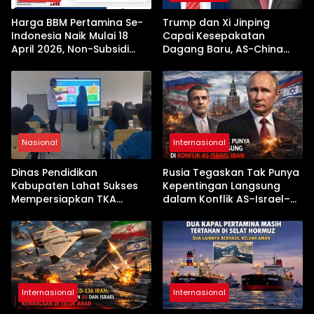
Harga BBM Pertamina Se-
Trump dan Xi Jinping
Indonesia Naik Mulai 18
Capai Kesepakatan
April 2026, Non-Subsidi
Dagang Baru, AS-China
Terseret Kenaikan Tajam
Buka Babak Kerja Sama
Jelang Kunjungan Beijing
Nasional
Internasional
Dinas Pendidikan
Rusia Tegaskan Tak Punya
Kabupaten Lahat Sukses
Kepentingan Langsung
Mempersiapkan TKA
dalam Konflik AS–Israel–
dengan Inovasi
Iran
Pembekalan Latihan Soal
Tanpa Internet
Internasional
Internasional