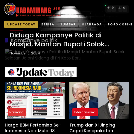
KABAMINANG
0
9
4
4
.com
:
TERDEPAN DALAM MENGABARKAN
UPDATE TODAY
BERITA
SUMBAR
OLAHRAGA
POJOK OPINI
BERITA
Langsung
Diduga Kampanye Politik di
ke
Kampanye politik
Masjid, Mantan Bupati Solok
konten
Selatan Jalani Sidang di PN Koto
November 8, 2024
Baru
Nasional
Internasional
Harga BBM Pertamina Se-
Trump dan Xi Jinping
Indonesia Naik Mulai 18
Capai Kesepakatan