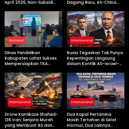
April 2026, Non-Subsidi
Dagang Baru, AS-China
Terseret Kenaikan Tajam
Buka Babak Kerja Sama
Jelang Kunjungan Beijing
Nasional
Internasional
Dinas Pendidikan
Rusia Tegaskan Tak Punya
Kabupaten Lahat Sukses
Kepentingan Langsung
Mempersiapkan TKA
dalam Konflik AS–Israel–
dengan Inovasi
Iran
Pembekalan Latihan Soal
Tanpa Internet
Internasional
Internasional
Drone Kamikaze Shahed-
Dua Kapal Pertamina
136 Iran: Senjata Murah
Masih Tertahan di Selat
yang Membuat AS dan
Hormuz, Dua Lainnya