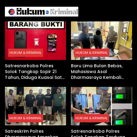
Israel Kewalahan di Teluk
Berhasil Keluar Aman
Arab
HUKUM & KRIMINAL
HUKUM & KRIMINAL
Satresnarkoba Polres
Baru Lima Bulan Bebas,
Solok Tangkap Sopir 21
Mahasiswa Asal
Tahun, Diduga Kuasai Satu
Dharmasraya Kembali
Paket Sabu di Kubung
Ditangkap Kasus Sabu
HUKUM & KRIMINAL
HUKUM & KRIMINAL
Satreskrim Polres
Satresnarkoba Polres
Dharmasraya Amankan
Solok Tangkap Terduga