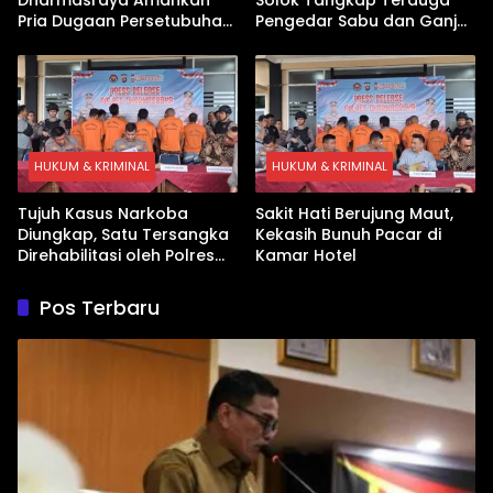
Pria Dugaan Persetubuhan
Pengedar Sabu dan Ganja
Anak
di Kubung
HUKUM & KRIMINAL
HUKUM & KRIMINAL
Tujuh Kasus Narkoba
Sakit Hati Berujung Maut,
Diungkap, Satu Tersangka
Kekasih Bunuh Pacar di
Direhabilitasi oleh Polres
Kamar Hotel
Dharmasraya
Pos Terbaru