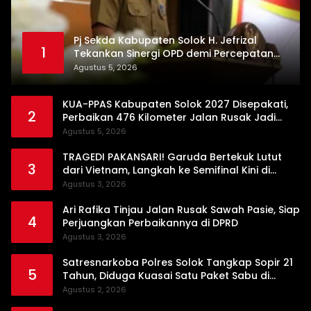
Pj Sekda Kabupaten Solok H. Jefrizal
1
Tekankan Sinergi OPD demi Percepatan
Pembangunan Daerah
Agustus 5, 2026
KUA-PPAS Kabupaten Solok 2027 Disepakati,
2
Perbaikan 476 Kilometer Jalan Rusak Jadi
Prioritas
Agustus 5, 2026
TRAGEDI PAKANSARI! Garuda Bertekuk Lutut
3
dari Vietnam, Langkah ke Semifinal Kini di
Ujung Tanduk
Agustus 3, 2026
Ari Rafika Tinjau Jalan Rusak Sawah Pasie, Siap
4
Perjuangkan Perbaikannya di DPRD
Agustus 3, 2026
Satresnarkoba Polres Solok Tangkap Sopir 21
5
Tahun, Diduga Kuasai Satu Paket Sabu di
Kubung
Agustus 2, 2026