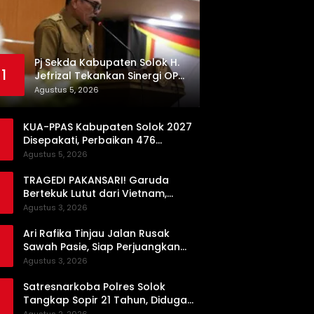
Pj Sekda Kabupaten Solok H.
1
Jefrizal Tekankan Sinergi OPD
demi Percepatan
Agustus 5, 2026
Pembangunan Daerah
KUA-PPAS Kabupaten Solok 2027
Disepakati, Perbaikan 476
Kilometer Jalan Rusak Jadi
Agustus 5, 2026
Prioritas
TRAGEDI PAKANSARI! Garuda
Bertekuk Lutut dari Vietnam,
Langkah ke Semifinal Kini di Ujung
Agustus 3, 2026
Tanduk
Ari Rafika Tinjau Jalan Rusak
Sawah Pasie, Siap Perjuangkan
Perbaikannya di DPRD
Agustus 3, 2026
Satresnarkoba Polres Solok
Tangkap Sopir 21 Tahun, Diduga
Kuasai Satu Paket Sabu di Kubung