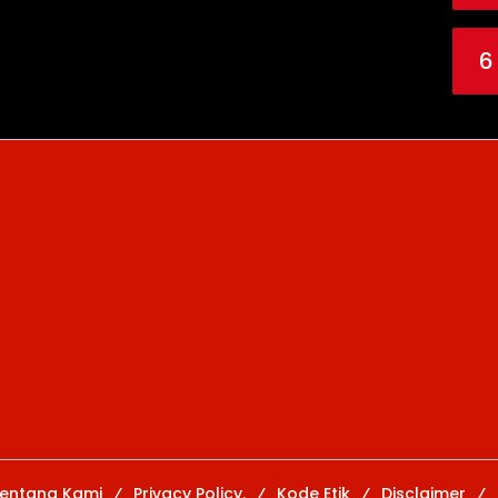
6
entang Kami
Privacy Policy.
Kode Etik
Disclaimer