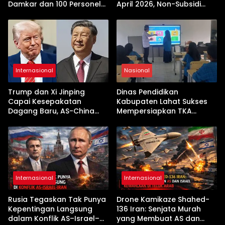
Damkar dan 100 Personel
April 2026, Non-Subsidi
Dikerahkan
Terseret Kenaikan Tajam
Internasional
Nasional
Trump dan Xi Jinping
Dinas Pendidikan
Capai Kesepakatan
Kabupaten Lahat Sukses
Dagang Baru, AS-China
Mempersiapkan TKA
Buka Babak Kerja Sama
dengan Inovasi
Jelang Kunjungan Beijing
Pembekalan Latihan Soal
Tanpa Internet
Internasional
Internasional
Rusia Tegaskan Tak Punya
Drone Kamikaze Shahed-
Kepentingan Langsung
136 Iran: Senjata Murah
dalam Konflik AS–Israel–
yang Membuat AS dan