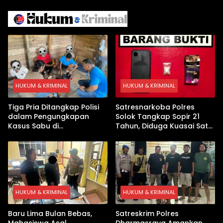
Iran
Israel Kewalahan di Teluk
Arab
HUKUM & KRIMINAL
HUKUM & KRIMINAL
Tiga Pria Ditangkap Polisi
Satresnarkoba Polres
dalam Pengungkapan
Solok Tangkap Sopir 21
Kasus Sabu di
Tahun, Diduga Kuasai Satu
Dharmasraya, Timbangan
Paket Sabu di Kubung
Digital hingga Bong Disita
HUKUM & KRIMINAL
HUKUM & KRIMINAL
Baru Lima Bulan Bebas,
Satreskrim Polres
Mahasiswa Asal
Dharmasraya Amankan