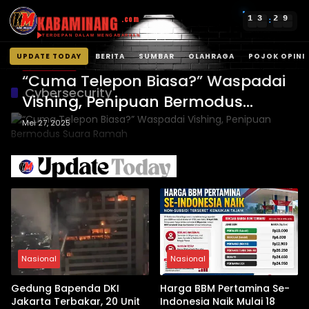
KABAMINANG
1
3
2
9
.com
:
TERDEPAN DALAM MENGABARKAN
UPDATE TODAY
BERITA
SUMBAR
OLAHRAGA
POJOK OPINI
POJOK OPINI
Langsung
“Cuma Telepon Biasa?” Waspadai
ke
Cybersecurity
Vishing, Penipuan Bermodus
konten
Suara Ramah
Mei 27, 2025
Nasional
Nasional
Gedung Bapenda DKI
Harga BBM Pertamina Se-
Jakarta Terbakar, 20 Unit
Indonesia Naik Mulai 18