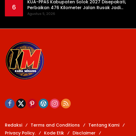
KUA-PPAS Kabupaten Solok 2027 Disepakati,
6
Perbaikan 476 Kilometer Jalan Rusak Jadi
Prioritas
Agustus 5, 2026
Redaksi
Terms and Conditions
Tentang Kami
Privacy Policy.
Kode Etik
Disclaimer