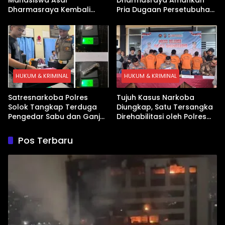
Dharmasraya Kembali
Pria Dugaan Persetubuhan
Ditangkap Kasus Sabu
Anak
HUKUM & KRIMINAL
HUKUM & KRIMINAL
Satresnarkoba Polres
Tujuh Kasus Narkoba
Solok Tangkap Terduga
Diungkap, Satu Tersangka
Pengedar Sabu dan Ganja
Direhabilitasi oleh Polres
di Kubung
Dharmasraya
Pos Terbaru