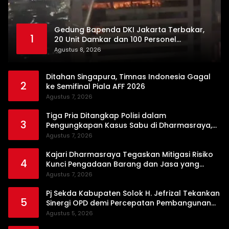
Gedung Bapenda DKI Jakarta Terbakar,
1
20 Unit Damkar dan 100 Personel
Dikerahkan
Agustus 8, 2026
Ditahan Singapura, Timnas Indonesia Gagal
2
ke Semifinal Piala AFF 2026
Agustus 7, 2026
Tiga Pria Ditangkap Polisi dalam
3
Pengungkapan Kasus Sabu di Dharmasraya,
Timbangan Digital hingga Bong Disita
Agustus 7, 2026
Kajari Dharmasraya Tegaskan Mitigasi Risiko
4
Kunci Pengadaan Barang dan Jasa yang
Bersih
Agustus 7, 2026
Pj Sekda Kabupaten Solok H. Jefrizal Tekankan
5
Sinergi OPD demi Percepatan Pembangunan
Daerah
Agustus 5, 2026