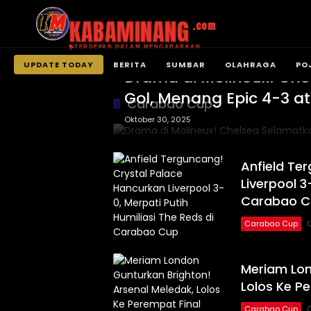
KABAMINANG
.com
TERDEPAN DALAM MENGABARKAN
Carabao Cup
UPDATE TODAY
BERITA
SUMBAR
OLAHRAGA
PO
Drama di Molineux! Ch
Langsung
Gol, Menang Epic 4-3 a
ke
Carabao Cup
konten
Oktober 30, 2025
Anfield Te
Liverpool 3
Carabao C
Carabao Cup
O
Meriam Lon
Lolos Ke P
Carabao Cup
O