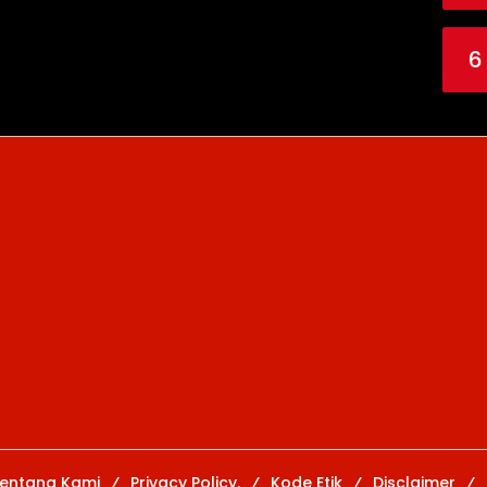
6
entang Kami
Privacy Policy.
Kode Etik
Disclaimer