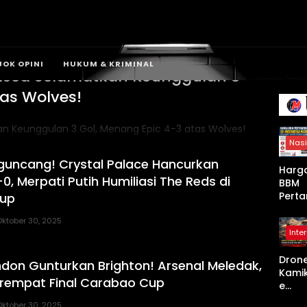
JOK OPINI
HUKUM & KRIMINAL
elsea Selamatkan Keunggulan 3
tas Wolves!
Nasi
rguncang! Crystal Palace Hancurkan
Harg
-0, Merpati Putih Humiliasi The Reds di
BBM
Perta
up
a Se-
ktober 30, 2025
Indon
Inte
a Nai
Mulai
Dron
April
don Gunturkan Brighton! Arsenal Meledak,
Kami
2026,
erempat Final Carabao Cup
e
Non-
Shah
Subsi
ktober 30, 2025