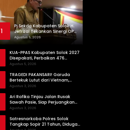
Pj Sekda Kabupaten Solok H.
1
Jefrizal Tekankan Sinergi OPD
demi Percepatan
Agustus 5, 2026
Pembangunan Daerah
KUA-PPAS Kabupaten Solok 2027
Disepakati, Perbaikan 476
Kilometer Jalan Rusak Jadi
Agustus 5, 2026
Prioritas
TRAGEDI PAKANSARI! Garuda
Bertekuk Lutut dari Vietnam,
Langkah ke Semifinal Kini di Ujung
Agustus 3, 2026
Tanduk
Ari Rafika Tinjau Jalan Rusak
Sawah Pasie, Siap Perjuangkan
Perbaikannya di DPRD
Agustus 3, 2026
Satresnarkoba Polres Solok
Tangkap Sopir 21 Tahun, Diduga
Kuasai Satu Paket Sabu di Kubung