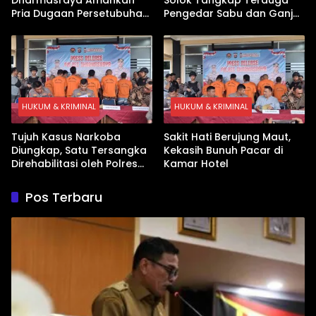
Pria Dugaan Persetubuhan
Pengedar Sabu dan Ganja
Anak
di Kubung
HUKUM & KRIMINAL
HUKUM & KRIMINAL
Tujuh Kasus Narkoba
Sakit Hati Berujung Maut,
Diungkap, Satu Tersangka
Kekasih Bunuh Pacar di
Direhabilitasi oleh Polres
Kamar Hotel
Dharmasraya
Pos Terbaru