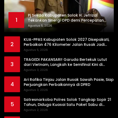
Pj Sekda Kabupaten Solok H. Jefrizal
1
Tekankan Sinergi OPD demi Percepatan
Pembangunan Daerah
Agustus 5, 2026
KUA-PPAS Kabupaten Solok 2027 Disepakati,
2
Perbaikan 476 Kilometer Jalan Rusak Jadi
Prioritas
Agustus 5, 2026
TRAGEDI PAKANSARI! Garuda Bertekuk Lutut
3
dari Vietnam, Langkah ke Semifinal Kini di
Ujung Tanduk
Agustus 3, 2026
Ari Rafika Tinjau Jalan Rusak Sawah Pasie, Siap
4
Perjuangkan Perbaikannya di DPRD
Agustus 3, 2026
Satresnarkoba Polres Solok Tangkap Sopir 21
5
Tahun, Diduga Kuasai Satu Paket Sabu di
Kubung
Agustus 2, 2026