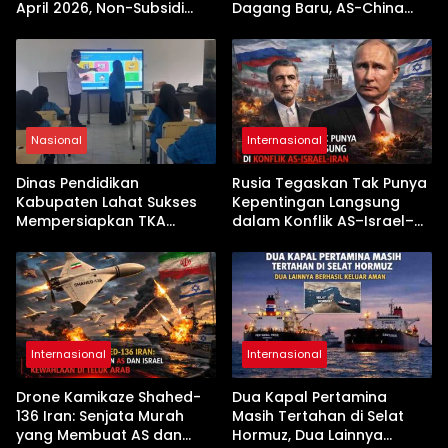
April 2026, Non-Subsidi
Dagang Baru, AS-China
Terseret Kenaikan Tajam
Buka Babak Kerja Sama
Jelang Kunjungan Beijing
Nasional
Internasional
Dinas Pendidikan
Rusia Tegaskan Tak Punya
Kabupaten Lahat Sukses
Kepentingan Langsung
Mempersiapkan TKA
dalam Konflik AS–Israel–
dengan Inovasi
Iran
Pembekalan Latihan Soal
Tanpa Internet
Internasional
Internasional
Drone Kamikaze Shahed-
Dua Kapal Pertamina
136 Iran: Senjata Murah
Masih Tertahan di Selat
yang Membuat AS dan
Hormuz, Dua Lainnya