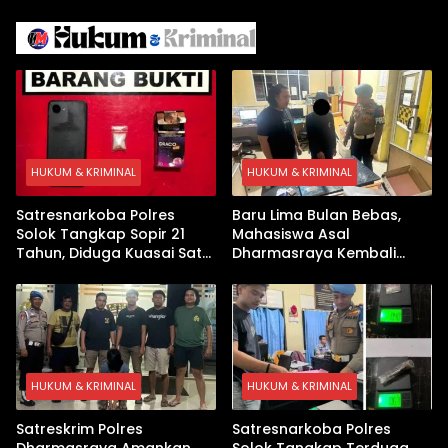
Israel Kewalahan di Teluk
Berhasil Keluar Aman
Arab
HUKUM & KRIMINAL
HUKUM & KRIMINAL
Satresnarkoba Polres
Baru Lima Bulan Bebas,
Solok Tangkap Sopir 21
Mahasiswa Asal
Tahun, Diduga Kuasai Satu
Dharmasraya Kembali
Paket Sabu di Kubung
Ditangkap Kasus Sabu
HUKUM & KRIMINAL
HUKUM & KRIMINAL
Satreskrim Polres
Satresnarkoba Polres
Dharmasraya Amankan
Solok Tangkap Terduga