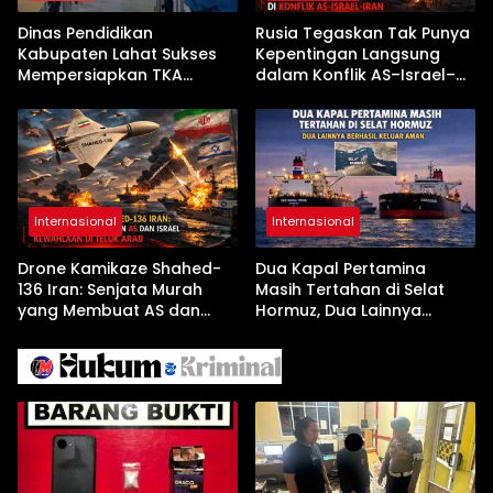
Dinas Pendidikan
Rusia Tegaskan Tak Punya
Kabupaten Lahat Sukses
Kepentingan Langsung
Mempersiapkan TKA
dalam Konflik AS–Israel–
dengan Inovasi
Iran
Pembekalan Latihan Soal
Tanpa Internet
Internasional
Internasional
Drone Kamikaze Shahed-
Dua Kapal Pertamina
136 Iran: Senjata Murah
Masih Tertahan di Selat
yang Membuat AS dan
Hormuz, Dua Lainnya
Israel Kewalahan di Teluk
Berhasil Keluar Aman
Arab