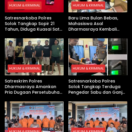
HUKUM & KRIMINAL
HUKUM & KRIMINAL
Satresnarkoba Polres
Baru Lima Bulan Bebas,
Solok Tangkap Sopir 21
Mahasiswa Asal
Tahun, Diduga Kuasai Satu
Dharmasraya Kembali
Paket Sabu di Kubung
Ditangkap Kasus Sabu
HUKUM & KRIMINAL
HUKUM & KRIMINAL
Satreskrim Polres
Satresnarkoba Polres
Dharmasraya Amankan
Solok Tangkap Terduga
Pria Dugaan Persetubuhan
Pengedar Sabu dan Ganja
Anak
di Kubung
HUKUM & KRIMINAL
HUKUM & KRIMINAL