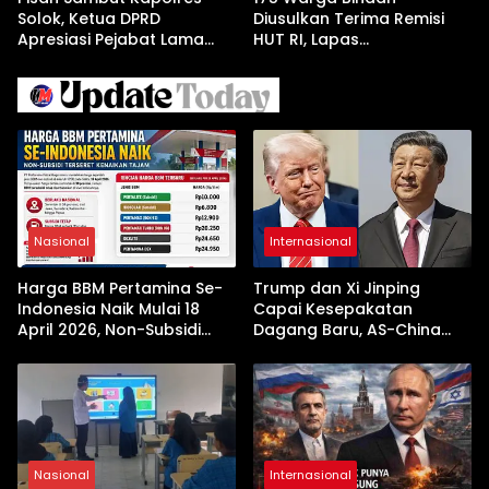
Solok, Ketua DPRD
Diusulkan Terima Remisi
Apresiasi Pejabat Lama
HUT RI, Lapas
dan Sambut Kapolres Baru
Dharmasraya Gelar Sidang
TPP
Nasional
Internasional
Harga BBM Pertamina Se-
Trump dan Xi Jinping
Indonesia Naik Mulai 18
Capai Kesepakatan
April 2026, Non-Subsidi
Dagang Baru, AS-China
Terseret Kenaikan Tajam
Buka Babak Kerja Sama
Jelang Kunjungan Beijing
Nasional
Internasional