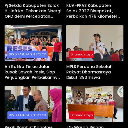
Pj Sekda Kabupaten Solok
KUA-PPAS Kabupaten
H. Jefrizal Tekankan Sinergi
Solok 2027 Disepakati,
OPD demi Percepatan
Perbaikan 476 Kilometer
Pembangunan Daerah
Jalan Rusak Jadi Prioritas
DPRD KABUPATEN SOLOK
Dharmasraya
Ari Rafika Tinjau Jalan
MPLS Perdana Sekolah
Rusak Sawah Pasie, Siap
Rakyat Dharmasraya
Perjuangkan Perbaikannya
Diikuti 390 Siswa
di DPRD
DPRD KABUPATEN SOLOK
Dharmasraya
Pisah Sambut Kapolres
175 Warga Binaan