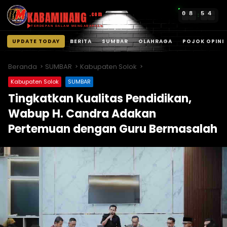
KABAMINANG
0
8
5
4
.com
:
TERDEPAN DALAM MENGABARKAN
UPDATE TODAY
BERITA
SUMBAR
OLAHRAGA
POJOK OPINI
Langsung
ke
Beranda
SUMBAR
Kabupaten Solok
konten
Kabupaten Solok
SUMBAR
Tingkatkan Kualitas Pendidikan,
Wabup H. Candra Adakan
Pertemuan dengan Guru Bermasalah