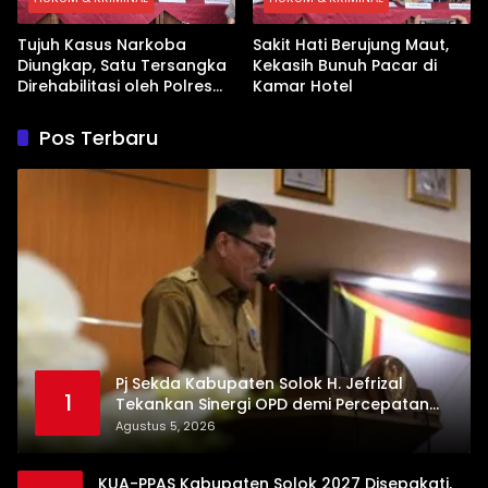
Tujuh Kasus Narkoba
Sakit Hati Berujung Maut,
Diungkap, Satu Tersangka
Kekasih Bunuh Pacar di
Direhabilitasi oleh Polres
Kamar Hotel
Dharmasraya
Pos Terbaru
Pj Sekda Kabupaten Solok H. Jefrizal
1
Tekankan Sinergi OPD demi Percepatan
Pembangunan Daerah
Agustus 5, 2026
KUA-PPAS Kabupaten Solok 2027 Disepakati,