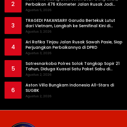
2
Perbaikan 476 Kilometer Jalan Rusak Jadi
Prioritas
Agustus 5, 2026
TRAGEDI PAKANSARI! Garuda Bertekuk Lutut
3
dari Vietnam, Langkah ke Semifinal Kini di
Ujung Tanduk
Agustus 3, 2026
Ari Rafika Tinjau Jalan Rusak Sawah Pasie, Siap
4
Perjuangkan Perbaikannya di DPRD
Agustus 3, 2026
Satresnarkoba Polres Solok Tangkap Sopir 21
5
Tahun, Diduga Kuasai Satu Paket Sabu di
Kubung
Agustus 2, 2026
Aston Villa Bungkam Indonesia All-Stars di
6
SUGBK
Agustus 2, 2026