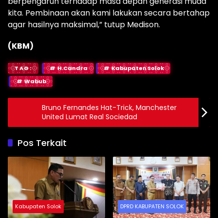
berpengaruh terhadap masa depan generasi muda
kita. Pembinaan akan kami lakukan secara bertahap
agar hasilnya maksimal,” tutup Medison.
(KBM)
TAG:
H.Candra
Kabupaten Solok
Wabub
Bruno Fernandes Hat-Trick, Manchester
United Lumat Real Sociedad
Pos Terkait
Kabupaten Solok
DPRD KABUPATEN SOLOK