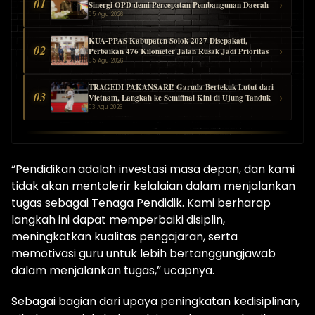
01
›
Sinergi OPD demi Percepatan Pembangunan Daerah
05 Agu 2026
KUA-PPAS Kabupaten Solok 2027 Disepakati,
02
›
Perbaikan 476 Kilometer Jalan Rusak Jadi Prioritas
05 Agu 2026
TRAGEDI PAKANSARI! Garuda Bertekuk Lutut dari
03
›
Vietnam, Langkah ke Semifinal Kini di Ujung Tanduk
03 Agu 2026
“Pendidikan adalah investasi masa depan, dan kami
tidak akan mentolerir kelalaian dalam menjalankan
tugas sebagai Tenaga Pendidik. Kami berharap
langkah ini dapat memperbaiki disiplin,
meningkatkan kualitas pengajaran, serta
memotivasi guru untuk lebih bertanggungjawab
dalam menjalankan tugas,” ucapnya.
Sebagai bagian dari upaya peningkatan kedisiplinan,