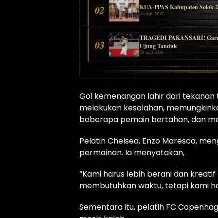
KUA-PPAS Kabupaten Solok 2027
02
05 Agu 2026
TRAGEDI PAKANSARI! Garuda B
03
Ujung Tanduk
03 Agu 2026
Gol kemenangan lahir dari tekanan
melakukan kesalahan, memungkinka
beberapa pemain bertahan, dan me
Pelatih Chelsea, Enzo Maresca, me
permainan. Ia menyatakan,
“Kami harus lebih berani dan krea
membutuhkan waktu, tetapi kami h
Sementara itu, pelatih FC Copenhag