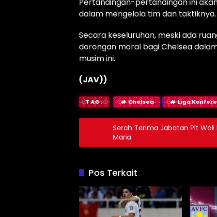
Pertandingan-pertandingan ini akan
dalam mengelola tim dan taktiknya.
Secara keseluruhan, meski ada rua
dorongan moral bagi Chelsea dalam 
musim ini.
(JAV))
TAG:
Chelsea
Liga Konfere
Serah Terima Jabatan Plt Wali 
Maria
Pos Terkait