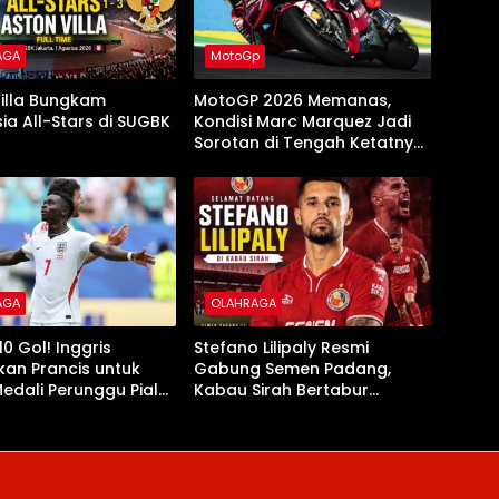
AGA
MotoGp
illa Bungkam
MotoGP 2026 Memanas,
ia All-Stars di SUGBK
Kondisi Marc Marquez Jadi
Sorotan di Tengah Ketatnya
Persaingan
AGA
OLAHRAGA
0 Gol! Inggris
Stefano Lilipaly Resmi
an Prancis untuk
Gabung Semen Padang,
edali Perunggu Piala
Kabau Sirah Bertabur
2026
Bintang