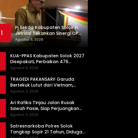
Pj Sekda Kabupaten Solok H.
1
Jefrizal Tekankan Sinergi OPD
demi Percepatan
Agustus 5, 2026
Pembangunan Daerah
KUA-PPAS Kabupaten Solok 2027
Disepakati, Perbaikan 476
Kilometer Jalan Rusak Jadi
Agustus 5, 2026
Prioritas
TRAGEDI PAKANSARI! Garuda
Bertekuk Lutut dari Vietnam,
Langkah ke Semifinal Kini di Ujung
Agustus 3, 2026
Tanduk
Ari Rafika Tinjau Jalan Rusak
Sawah Pasie, Siap Perjuangkan
Perbaikannya di DPRD
Agustus 3, 2026
Satresnarkoba Polres Solok
Tangkap Sopir 21 Tahun, Diduga
Kuasai Satu Paket Sabu di Kubung