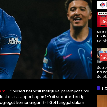
136 Ir
Terse
Senja
Kena
Mura
Taja
yang
Mem
HUK
KRIM
t AS 
Israel
Satre
Kewa
ba Po
an di
Solok
Teluk
Tang
Arab
Sopir
Tahun
HUK
KRIM
Didu
Kuasa
Satre
Paket
ba Po
di Ku
Solok
Tang
Terd
Po
Peng
com
–
Chelsea berhasil melaju ke perempat final
Sabu
alahkan FC Copenhagen 1-0 di Stamford Bridge
Ganja
agregat kemenangan 3-1. Gol tunggal dalam
Kubu