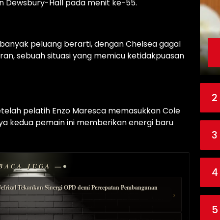
nan Dewsbury-Hall pada menit ke-55.
anyak peluang berarti, dengan Chelsea gagal
an, sebuah situasi yang memicu ketidakpuasan
2
setelah pelatih Enzo Maresca memasukkan Cole
ya kedua pemain ini memberikan energi baru
3
BACA JUGA —
4
Jefrizal Tekankan Sinergi OPD demi Percepatan Pembangunan
›
5