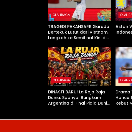
OLAHRAGA
OLAHR
TRAGEDI PAKANSARI! Garuda
Aston V
Bertekuk Lutut dari Vietnam,
Indones
Langkah ke Semifinal Kini di
Ujung Tanduk
OLAHRAGA
OLAHR
DINASTI BARU! La Roja Raja
Drama 1
Dunia: Spanyol Bungkam
Hancurk
Argentina di Final Piala Dunia
Rebut M
2026
Dunia 