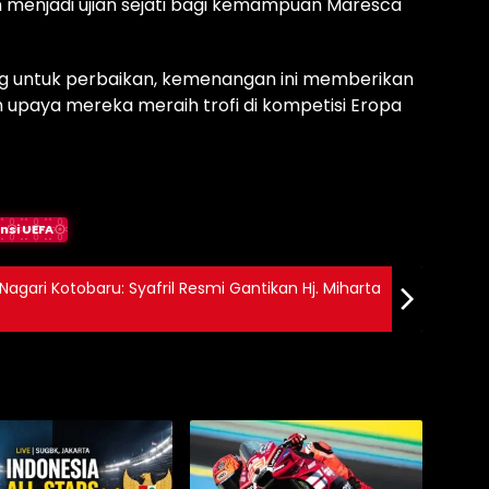
 menjadi ujian sejati bagi kemampuan Maresca
ng untuk perbaikan, kemenangan ini memberikan
upaya mereka meraih trofi di kompetisi Eropa
nsi UEFA
Nagari Kotobaru: Syafril Resmi Gantikan Hj. Miharta