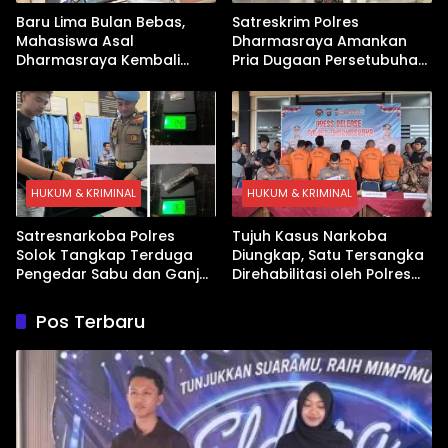
Baru Lima Bulan Bebas,
Satreskrim Polres
Mahasiswa Asal
Dharmasraya Amankan
Dharmasraya Kembali
Pria Dugaan Persetubuhan
Ditangkap Kasus Sabu
Anak
HUKUM & KRIMINAL
HUKUM & KRIMINAL
Satresnarkoba Polres
Tujuh Kasus Narkoba
Solok Tangkap Terduga
Diungkap, Satu Tersangka
Pengedar Sabu dan Ganja
Direhabilitasi oleh Polres
di Kubung
Dharmasraya
Pos Terbaru