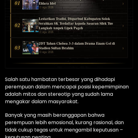
01
›
Eldara Idol
10 Agu 2026
Lestarikan Tradisi, Disparbud Kabupaten Solok
Serahkan SK Terdaftar kepada Sasaran Silek Tuo
02
›
Langkah Ampek Lipek Pageh
10 Agu 2026
JDT Tahan Chelsea 3-3 dalam Drama Enam Gol di
03
›
Stadion Sultan Ibrahim
10 Agu 2026
Salah satu hambatan terbesar yang dihadapi
perempuan dalam mencapai posisi kepemimpinan
adalah mitos dan stereotip yang sudah lama
mengakar dalam masyarakat.
Banyak yang masih beranggapan bahwa
perempuan lebih emosional, kurang rasional, dan
tidak cukup tegas untuk mengambil keputusan –
keputusan penting.