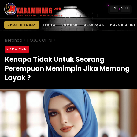
KABAMINANG
1
9
5
0
.com
:
TERDEPAN DALAM MENGABARKAN
UPDATE TODAY
BERITA
SUMBAR
OLAHRAGA
POJOK OPINI
Langsung
ke
Beranda
POJOK OPINI
konten
POJOK OPINI
Kenapa Tidak Untuk Seorang
Perempuan Memimpin Jika Memang
Layak ?