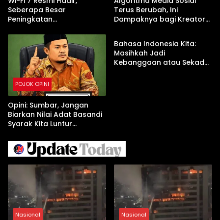
Wi-Fi 7 Resmi Hadir,
Algoritma Media Sosial
Seberapa Besar
Terus Berubah, Ini
Peningkatan
Dampaknya bagi Kreator
POJOK OPINI
Kecepatannya?
Konten
Bahasa Indonesia Kita:
Masihkah Jadi
Kebanggaan atau Sekadar
Formalitas?
POJOK OPINI
Opini: Sumbar, Jangan
Biarkan Nilai Adat Basandi
Syarak Kita Luntur
Sehingga LGBT Merajalela
Nasional
Nasional