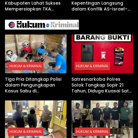
Kabupaten Lahat Sukses
Kepentingan Langsung
Mempersiapkan TKA
dalam Konflik AS–Israel–
dengan Inovasi
Iran
Pembekalan Latihan Soal
Tanpa Internet
HUKUM & KRIMINAL
HUKUM & KRIMINAL
Tiga Pria Ditangkap Polisi
Satresnarkoba Polres
dalam Pengungkapan
Solok Tangkap Sopir 21
Kasus Sabu di
Tahun, Diduga Kuasai Satu
Dharmasraya, Timbangan
Paket Sabu di Kubung
Digital hingga Bong Disita
HUKUM & KRIMINAL
HUKUM & KRIMINAL