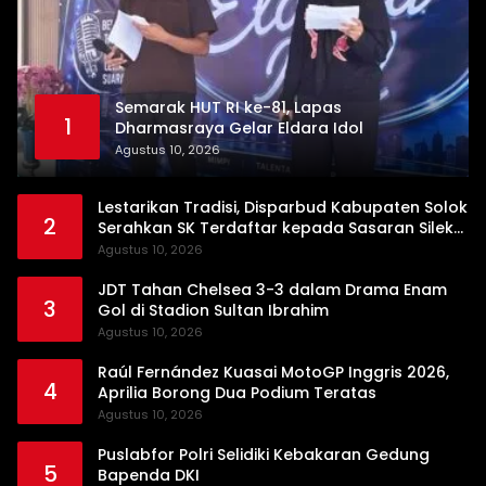
Semarak HUT RI ke-81, Lapas
1
Dharmasraya Gelar Eldara Idol
Agustus 10, 2026
Lestarikan Tradisi, Disparbud Kabupaten Solok
2
Serahkan SK Terdaftar kepada Sasaran Silek
Tuo Langkah Ampek Lipek Pageh
Agustus 10, 2026
JDT Tahan Chelsea 3-3 dalam Drama Enam
3
Gol di Stadion Sultan Ibrahim
Agustus 10, 2026
Raúl Fernández Kuasai MotoGP Inggris 2026,
4
Aprilia Borong Dua Podium Teratas
Agustus 10, 2026
Puslabfor Polri Selidiki Kebakaran Gedung
5
Bapenda DKI