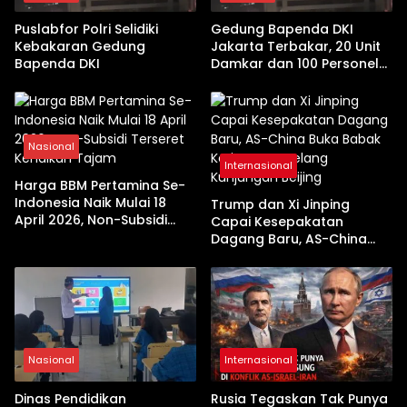
Puslabfor Polri Selidiki
Gedung Bapenda DKI
Kebakaran Gedung
Jakarta Terbakar, 20 Unit
Bapenda DKI
Damkar dan 100 Personel
Dikerahkan
Nasional
Internasional
Harga BBM Pertamina Se-
Indonesia Naik Mulai 18
Trump dan Xi Jinping
April 2026, Non-Subsidi
Capai Kesepakatan
Terseret Kenaikan Tajam
Dagang Baru, AS-China
Buka Babak Kerja Sama
Jelang Kunjungan Beijing
Nasional
Internasional
Dinas Pendidikan
Rusia Tegaskan Tak Punya