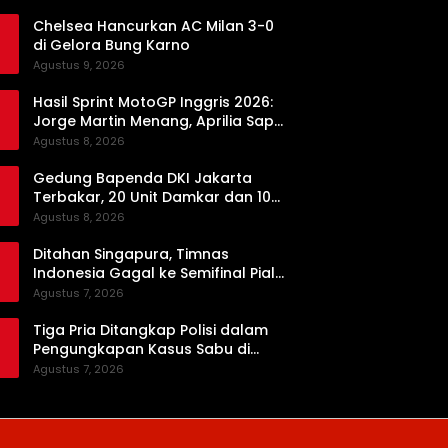
Chelsea Hancurkan AC Milan 3-0
di Gelora Bung Karno
Agustus 9, 2026
Hasil Sprint MotoGP Inggris 2026:
Jorge Martin Menang, Aprilia Sapu
Bersih Podium
Agustus 8, 2026
Gedung Bapenda DKI Jakarta
Terbakar, 20 Unit Damkar dan 100
Personel Dikerahkan
Agustus 8, 2026
Ditahan Singapura, Timnas
Indonesia Gagal ke Semifinal Piala
AFF 2026
Agustus 7, 2026
Tiga Pria Ditangkap Polisi dalam
Pengungkapan Kasus Sabu di
Dharmasraya, Timbangan Digital
Agustus 7, 2026
hingga Bong Disita