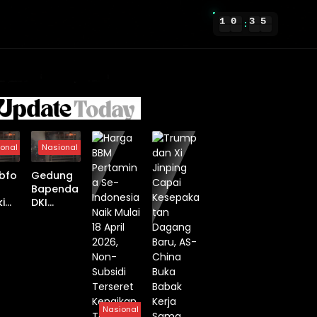
1
0
3
5
:
onal
Nasional
bfo
Gedung
Bapenda
ki
DKI
kar
Jakarta
Terbakar
ng
, 20 Unit
nda
Damkar
dan 100
Personel
Dikerahk
an
Nasional