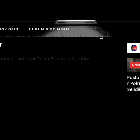
JOK OPINI
HUKUM & KRIMINAL
ardi Asda Rekomendasi sebagai
r
Nasi
Pusla
r Polri
Selidi
Keba
an
Gedu
Bape
DKI