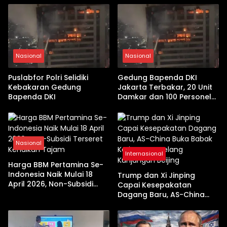
Nasional
Nasional
Puslabfor Polri Selidiki
Gedung Bapenda DKI
Kebakaran Gedung
Jakarta Terbakar, 20 Unit
Bapenda DKI
Damkar dan 100 Personel
Dikerahkan
Nasional
Internasional
Harga BBM Pertamina Se-
Indonesia Naik Mulai 18
Trump dan Xi Jinping
April 2026, Non-Subsidi
Capai Kesepakatan
Terseret Kenaikan Tajam
Dagang Baru, AS-China
Buka Babak Kerja Sama
Jelang Kunjungan Beijing