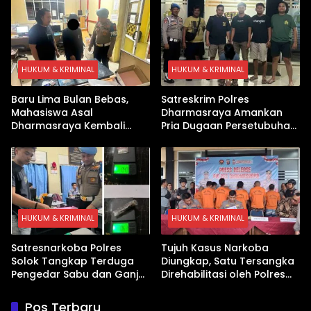
Digital hingga Bong Disita
HUKUM & KRIMINAL
HUKUM & KRIMINAL
Baru Lima Bulan Bebas,
Satreskrim Polres
Mahasiswa Asal
Dharmasraya Amankan
Dharmasraya Kembali
Pria Dugaan Persetubuhan
Ditangkap Kasus Sabu
Anak
HUKUM & KRIMINAL
HUKUM & KRIMINAL
Satresnarkoba Polres
Tujuh Kasus Narkoba
Solok Tangkap Terduga
Diungkap, Satu Tersangka
Pengedar Sabu dan Ganja
Direhabilitasi oleh Polres
di Kubung
Dharmasraya
Pos Terbaru