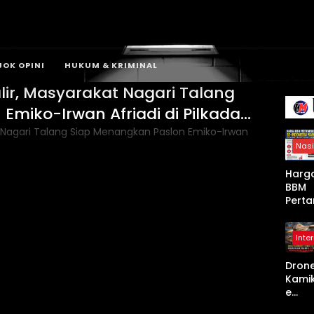
JOK OPINI
HUKUM & KRIMINAL
ir, Masyarakat Nagari Talang
Emiko-Irwan Afriadi di Pilkada
Nasi
Harg
BBM
Perta
a Se-
Indon
Inte
a Nai
Mulai
Dron
April
Kami
2026,
e
Non-
Shah
Subsi