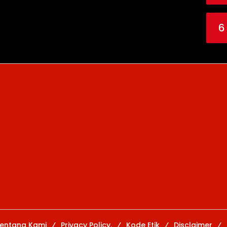
6
entang Kami
Privacy Policy.
Kode Etik
Disclaimer