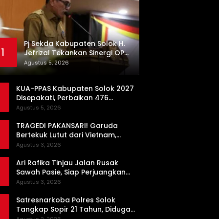
Pj Sekda Kabupaten Solok H.
1
Jefrizal Tekankan Sinergi OPD
demi Percepatan
Agustus 5, 2026
Pembangunan Daerah
KUA-PPAS Kabupaten Solok 2027
Disepakati, Perbaikan 476
Kilometer Jalan Rusak Jadi
Agustus 5, 2026
Prioritas
TRAGEDI PAKANSARI! Garuda
Bertekuk Lutut dari Vietnam,
Langkah ke Semifinal Kini di Ujung
Agustus 3, 2026
Tanduk
Ari Rafika Tinjau Jalan Rusak
Sawah Pasie, Siap Perjuangkan
Perbaikannya di DPRD
Agustus 3, 2026
Satresnarkoba Polres Solok
Tangkap Sopir 21 Tahun, Diduga
Kuasai Satu Paket Sabu di Kubung