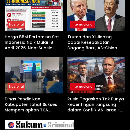
Nasional
Internasional
Harga BBM Pertamina Se-
Trump dan Xi Jinping
Indonesia Naik Mulai 18
Capai Kesepakatan
April 2026, Non-Subsidi
Dagang Baru, AS-China
Terseret Kenaikan Tajam
Buka Babak Kerja Sama
Jelang Kunjungan Beijing
Nasional
Internasional
Dinas Pendidikan
Rusia Tegaskan Tak Punya
Kabupaten Lahat Sukses
Kepentingan Langsung
Mempersiapkan TKA
dalam Konflik AS–Israel–
dengan Inovasi
Iran
Pembekalan Latihan Soal
Tanpa Internet