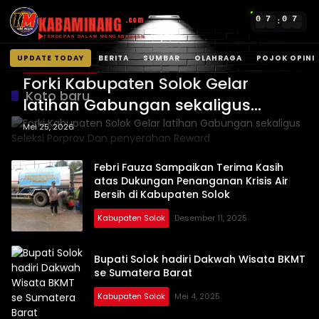
KABAMINANG
0
7
0
7
.com
:
TERDEPAN DALAM MENGABARKAN
UPDATE TODAY
BERITA
SUMBAR
OLAHRAGA
POJOK OPINI
Kabupaten Solok
Langsung
Forki Kabupaten Solok Gelar
ke
Koto baru
latihan Gabungan sekaligus
konten
Seleksi Porprov Dan penyerahan
Mei 25, 2026
Reward
Febri Fauza Sampaikan Terima Kasih
atas Dukungan Penanganan Krisis Air
Bersih di Kabupaten Solok
Kabupaten Solok
Desember 11, 2025
Bupati Solok hadiri Dakwah Wisata BKMT
se Sumatera Barat
Kabupaten Solok
Mei 4, 2025