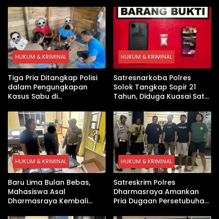
HUKUM & KRIMINAL
HUKUM & KRIMINAL
Tiga Pria Ditangkap Polisi
Satresnarkoba Polres
dalam Pengungkapan
Solok Tangkap Sopir 21
Kasus Sabu di
Tahun, Diduga Kuasai Satu
Dharmasraya, Timbangan
Paket Sabu di Kubung
Digital hingga Bong Disita
HUKUM & KRIMINAL
HUKUM & KRIMINAL
Baru Lima Bulan Bebas,
Satreskrim Polres
Mahasiswa Asal
Dharmasraya Amankan
Dharmasraya Kembali
Pria Dugaan Persetubuhan
Ditangkap Kasus Sabu
Anak