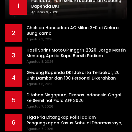
Puslabfor Polri Selidiki Kebakaran Gedung
1
Bapenda DKI
Agustus 9, 2026
Chelsea Hancurkan AC Milan 3-0 di Gelora
2
Bung Karno
Agustus 9, 2026
Hasil Sprint MotoGP Inggris 2026: Jorge Martin
3
Menang, Aprilia Sapu Bersih Podium
Agustus 8, 2026
Gedung Bapenda DKI Jakarta Terbakar, 20
4
Unit Damkar dan 100 Personel Dikerahkan
Agustus 8, 2026
Ditahan Singapura, Timnas Indonesia Gagal
5
ke Semifinal Piala AFF 2026
Agustus 7, 2026
Tiga Pria Ditangkap Polisi dalam
6
Pengungkapan Kasus Sabu di Dharmasraya,
Timbangan Digital hingga Bong Disita
Agustus 7, 2026