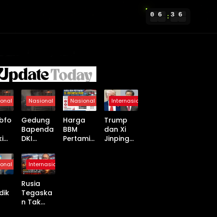
0
6
3
6
:
onal
Nasional
Nasional
Internasional
bfo
Gedung
Harga
Trump
Bapenda
BBM
dan Xi
ki
DKI
Pertamin
Jinping
kar
Jakarta
a Se-
Capai
Terbakar
Indonesi
Kesepak
onal
Internasional
ng
, 20 Unit
a Naik
atan
nda
Damkar
Mulai 18
Dagang
Rusia
dan 100
April
Baru, AS-
dik
Tegaska
Personel
2026,
China
n Tak
Dikerahk
Non-
Buka
pat
Punya
an
Subsidi
Babak