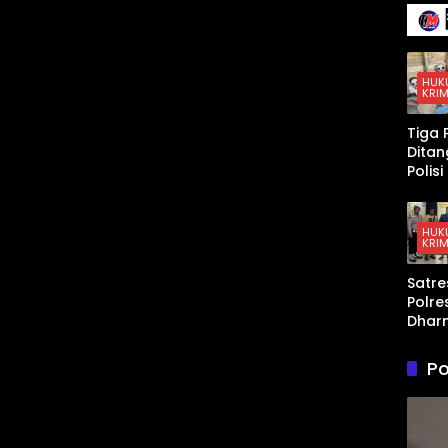
en La
Suks
Memp
iapk
TKA
HUK
KRIM
deng
Inova
Tiga 
Pemb
Dita
lan
Polis
Latih
Peng
Soal
an K
Tanp
Sabu 
HUK
Inter
KRIM
Dhar
a,
Satre
Timb
Polre
Digita
Dhar
hing
a Am
Disita
Pria 
Po
Pers
n An