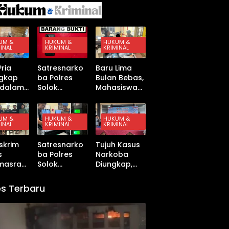
hat
Kepentin
Terseret
Kerja
es
gan
Kenaikan
Sama
ers
Langsun
Tajam
Jelang
an
g dalam
Kunjunga
Konflik
UM &
HUKUM &
HUKUM &
n Beijing
INAL
KRIMINAL
KRIMINAL
an
AS–
si
Israel–
Pria
Satresnarko
Baru Lima
eka
Iran
ngkap
ba Polres
Bulan Bebas,
i dalam
Solok
Mahasiswa
an
ungkap
Tangkap
Asal
asus
Sopir 21
Dharmasray
a
di
Tahun,
a Kembali
UM &
HUKUM &
HUKUM &
net
INAL
KRIMINAL
KRIMINAL
masray
Diduga
Ditangkap
Kuasai Satu
Kasus Sabu
skrim
Satresnarko
Tujuh Kasus
angan
Paket Sabu
s
ba Polres
Narkoba
l
di Kubung
masray
Solok
Diungkap,
ga Bong
ankan
Tangkap
Satu
Dugaan
Terduga
Tersangka
s Terbaru
etubuha
Pengedar
Direhabilitasi
ak
Sabu dan
oleh Polres
Ganja di
Dharmasray
Kubung
a