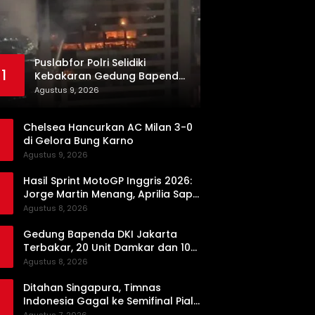
Puslabfor Polri Selidiki
1
Kebakaran Gedung Bapenda
DKI
Agustus 9, 2026
Chelsea Hancurkan AC Milan 3-0
di Gelora Bung Karno
Agustus 9, 2026
Hasil Sprint MotoGP Inggris 2026:
Jorge Martin Menang, Aprilia Sapu
Bersih Podium
Agustus 8, 2026
Gedung Bapenda DKI Jakarta
Terbakar, 20 Unit Damkar dan 100
Personel Dikerahkan
Agustus 8, 2026
Ditahan Singapura, Timnas
Indonesia Gagal ke Semifinal Piala
AFF 2026