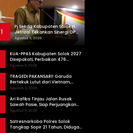
Pj Sekda Kabupaten Solok H.
1
Jefrizal Tekankan Sinergi OPD
demi Percepatan
Agustus 5, 2026
Pembangunan Daerah
KUA-PPAS Kabupaten Solok 2027
Disepakati, Perbaikan 476
Kilometer Jalan Rusak Jadi
Agustus 5, 2026
Prioritas
TRAGEDI PAKANSARI! Garuda
Bertekuk Lutut dari Vietnam,
Langkah ke Semifinal Kini di Ujung
Agustus 3, 2026
Tanduk
Ari Rafika Tinjau Jalan Rusak
Sawah Pasie, Siap Perjuangkan
Perbaikannya di DPRD
Agustus 3, 2026
Satresnarkoba Polres Solok
Tangkap Sopir 21 Tahun, Diduga
Kuasai Satu Paket Sabu di Kubung