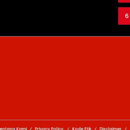
6
entang Kami
Privacy Policy.
Kode Etik
Disclaimer