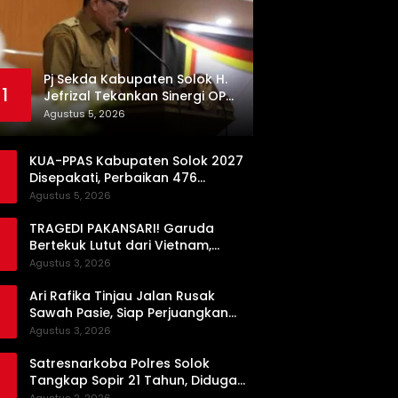
Pj Sekda Kabupaten Solok H.
1
Jefrizal Tekankan Sinergi OPD
demi Percepatan
Agustus 5, 2026
Pembangunan Daerah
KUA-PPAS Kabupaten Solok 2027
Disepakati, Perbaikan 476
Kilometer Jalan Rusak Jadi
Agustus 5, 2026
Prioritas
TRAGEDI PAKANSARI! Garuda
Bertekuk Lutut dari Vietnam,
Langkah ke Semifinal Kini di Ujung
Agustus 3, 2026
Tanduk
Ari Rafika Tinjau Jalan Rusak
Sawah Pasie, Siap Perjuangkan
Perbaikannya di DPRD
Agustus 3, 2026
Satresnarkoba Polres Solok
Tangkap Sopir 21 Tahun, Diduga
Kuasai Satu Paket Sabu di Kubung