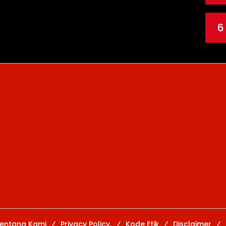
6
entang Kami
Privacy Policy.
Kode Etik
Disclaimer