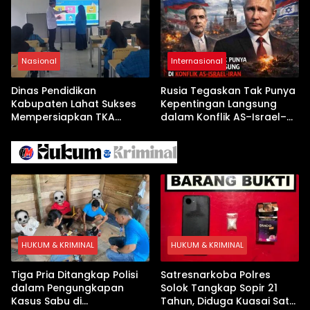
Nasional
Internasional
Dinas Pendidikan
Rusia Tegaskan Tak Punya
Kabupaten Lahat Sukses
Kepentingan Langsung
Mempersiapkan TKA
dalam Konflik AS–Israel–
dengan Inovasi
Iran
Pembekalan Latihan Soal
Tanpa Internet
HUKUM & KRIMINAL
HUKUM & KRIMINAL
Tiga Pria Ditangkap Polisi
Satresnarkoba Polres
dalam Pengungkapan
Solok Tangkap Sopir 21
Kasus Sabu di
Tahun, Diduga Kuasai Satu