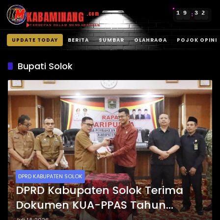
KABAMINANG
1
9
3
2
.com
:
TERDEPAN DALAM MENGABARKAN
UPDATE TODAY
BERITA
SUMBAR
OLAHRAGA
POJOK OPINI
Langsung
ke
Bupati Solok
konten
DPRD KABUPATEN SOLOK
DPRD Kabupaten Solok Terima
Dokumen KUA-PPAS Tahun
Anggaran 2027 dalam Rapat