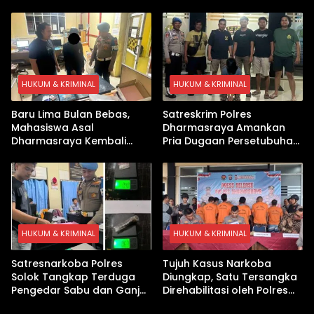
Dharmasraya, Timbangan
Paket Sabu di Kubung
Digital hingga Bong Disita
HUKUM & KRIMINAL
HUKUM & KRIMINAL
Baru Lima Bulan Bebas,
Satreskrim Polres
Mahasiswa Asal
Dharmasraya Amankan
Dharmasraya Kembali
Pria Dugaan Persetubuhan
Ditangkap Kasus Sabu
Anak
HUKUM & KRIMINAL
HUKUM & KRIMINAL
Satresnarkoba Polres
Tujuh Kasus Narkoba
Solok Tangkap Terduga
Diungkap, Satu Tersangka
Pengedar Sabu dan Ganja
Direhabilitasi oleh Polres
di Kubung
Dharmasraya