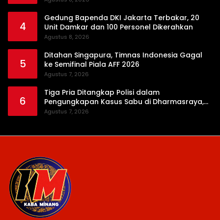
Gedung Bapenda DKI Jakarta Terbakar, 20
4
Unit Damkar dan 100 Personel Dikerahkan
Agustus 8, 2026
Ditahan Singapura, Timnas Indonesia Gagal
5
ke Semifinal Piala AFF 2026
Agustus 7, 2026
Tiga Pria Ditangkap Polisi dalam
6
Pengungkapan Kasus Sabu di Dharmasraya,
Timbangan Digital hingga Bong Disita
Agustus 7, 2026