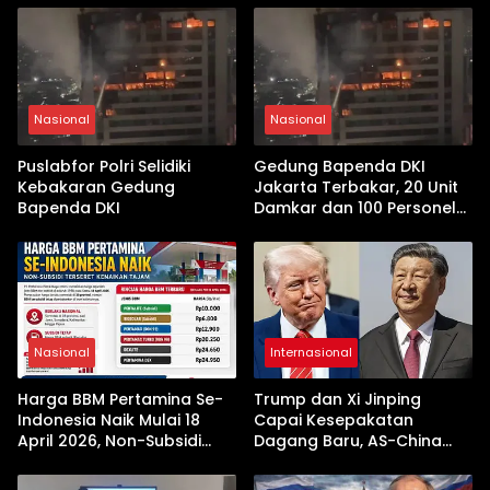
Nasional
Nasional
Puslabfor Polri Selidiki
Gedung Bapenda DKI
Kebakaran Gedung
Jakarta Terbakar, 20 Unit
Bapenda DKI
Damkar dan 100 Personel
Dikerahkan
Nasional
Internasional
Harga BBM Pertamina Se-
Trump dan Xi Jinping
Indonesia Naik Mulai 18
Capai Kesepakatan
April 2026, Non-Subsidi
Dagang Baru, AS-China
Terseret Kenaikan Tajam
Buka Babak Kerja Sama
Jelang Kunjungan Beijing