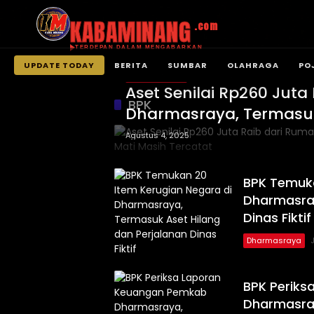
KABAMINANG
.com
TERDEPAN DALAM MENGABARKAN
UPDATE TODAY
BERITA
SUMBAR
OLAHRAGA
PO
Dharmasraya
Langsung
Aset Senilai Rp260 Juta
ke
BPK
Dharmasraya, Termasuk
konten
Tercatat
Agustus 4, 2025
BPK Temuka
Dharmasray
Dinas Fiktif
Dharmasraya
BPK Perik
Dharmasray