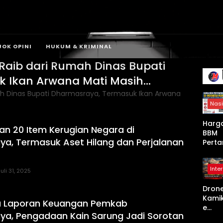
JOK OPINI
HUKUM & KRIMINAL
 Raib dari Rumah Dinas Bupati
 Ikan Arwana Mati Masih
Nasi
Harg
n 20 Item Kerugian Negara di
BBM
a, Termasuk Aset Hilang dan Perjalanan
Perta
a Se-
Indon
Inte
a Nai
Juli 31, 2025
Mulai
Dron
April
Kami
2026,
sa Laporan Keuangan Pemkab
e
Non-
a, Pengadaan Kain Sarung Jadi Sorotan
Shah
Subsi