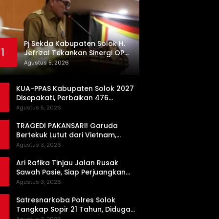
Pj Sekda Kabupaten Solok H.
1
Jefrizal Tekankan Sinergi OPD
demi Percepatan
Agustus 5, 2026
Pembangunan Daerah
KUA-PPAS Kabupaten Solok 2027
Disepakati, Perbaikan 476
Kilometer Jalan Rusak Jadi
Agustus 5, 2026
Prioritas
TRAGEDI PAKANSARI! Garuda
Bertekuk Lutut dari Vietnam,
Langkah ke Semifinal Kini di Ujung
Agustus 3, 2026
Tanduk
Ari Rafika Tinjau Jalan Rusak
Sawah Pasie, Siap Perjuangkan
Perbaikannya di DPRD
Agustus 3, 2026
Satresnarkoba Polres Solok
Tangkap Sopir 21 Tahun, Diduga
Kuasai Satu Paket Sabu di Kubung