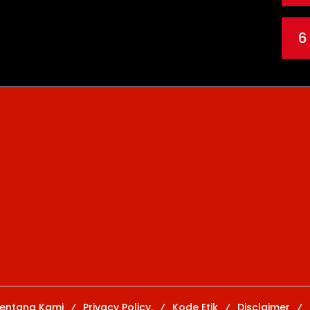
6
entang Kami
Privacy Policy.
Kode Etik
Disclaimer