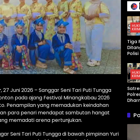
Kepen
gan
Lang
g da
Konfl
HUK
KRIM
AS–
Israe
Tiga 
Iran
Dita
Polis
Peng
an K
Sabu 
HUK
KRIM
Dhar
a,
Satre
Timb
r
, 27 Juni 2026 – Sanggar Seni Tari Puti Tungga
Polre
Digita
onton pada ajang Festival Minangkabau 2026
Dhar
hing
Mato. Penampilan yang memadukan keindahan
a Am
Disita
Pria 
tan para penari mendapat sambutan hangat
Po
Pers
yang memadati arena pertunjukan.
n An
ar Seni Tari Puti Tungga di bawah pimpinan Yuri