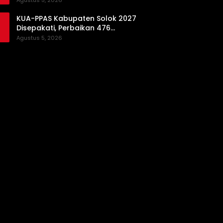
Agustus 5, 2026
Daerah
KUA-PPAS Kabupaten Solok 2027
Disepakati, Perbaikan 476
Kilometer Jalan Rusak Jadi
Agustus 5, 2026
Prioritas