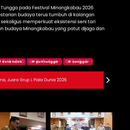
ti Tungga pada Festival Minangkabau 2026
starian budaya terus tumbuh di kalangan
ekaligus memperkuat eksistensi seni tari
isan budaya Minangkabau yang patut dijaga dan
Kota Solok
puti tungga
sanggar
a, Juara Grup L Piala Dunia 2026