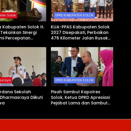
ten Solok
DPRD KABUPATEN SOLOK
a Kabupaten Solok H.
KUA-PPAS Kabupaten Solok
l Tekankan Sinergi
2027 Disepakati, Perbaikan
mi Percepatan
476 Kilometer Jalan Rusak
gunan Daerah
Jadi Prioritas
asraya
DPRD KABUPATEN SOLOK
erdana Sekolah
Pisah Sambut Kapolres
Dharmasraya Diikuti
Solok, Ketua DPRD Apresiasi
swa
Pejabat Lama dan Sambut
Kapolres Baru