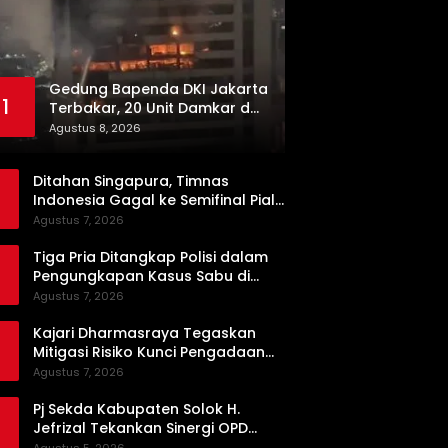
Gedung Bapenda DKI Jakarta
1
Terbakar, 20 Unit Damkar dan
100 Personel Dikerahkan
Agustus 8, 2026
Ditahan Singapura, Timnas
Indonesia Gagal ke Semifinal Piala
AFF 2026
Agustus 7, 2026
Tiga Pria Ditangkap Polisi dalam
Pengungkapan Kasus Sabu di
Dharmasraya, Timbangan Digital
Agustus 7, 2026
hingga Bong Disita
Kajari Dharmasraya Tegaskan
Mitigasi Risiko Kunci Pengadaan
Barang dan Jasa yang Bersih
Agustus 7, 2026
Pj Sekda Kabupaten Solok H.
Jefrizal Tekankan Sinergi OPD
demi Percepatan Pembangunan