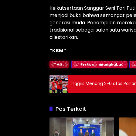
Keikutsertaan Sanggar Seni Tari Pu
menjadi bukti bahwa semangat pele
generasi muda. Penampilan mereka s
tradisional sebagai salah satu war
dilestarikan.
“KBM”
TAG:
Festival minangkabau
Inggris Menang 2-0 atas Panam
Pos Terkait