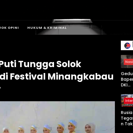
JOK OPINI
HUKUM & KRIMINAL
 Puti Tungga Solok
Nasi
i Festival Minangkabau
Gedu
Bape
DKI
r
Jaka
Terb
Inte
, 20 U
Damk
Rusia
dan 1
Tega
Perso
n Tak
Diker
Puny
an