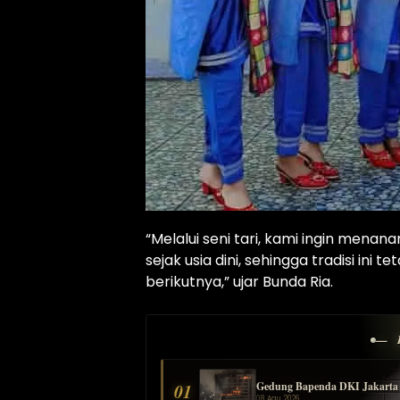
“Melalui seni tari, kami ingin men
sejak usia dini, sehingga tradisi ini
berikutnya,” ujar Bunda Ria.
— 
Gedung Bapenda DKI Jakarta T
01
08 Agu 2026