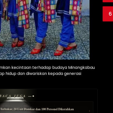
6
anamkan kecintaan terhadap budaya Minangkabau
 tetap hidup dan diwariskan kepada generasi
BACA JUGA —
erbakar, 20 Unit Damkar dan 100 Personel Dikerahkan
›