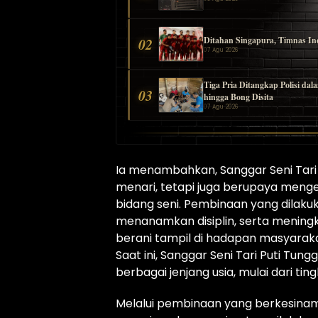
Ditahan Singapura, Timnas Ind
02
07 Agu 2026
Tiga Pria Ditangkap Polisi d
03
hingga Bong Disita
07 Agu 2026
Ia menambahkan, Sanggar Seni Tari 
menari, tetapi juga berupaya men
bidang seni. Pembinaan yang dilaku
menanamkan disiplin, serta meningk
berani tampil di hadapan masyaraka
Saat ini, Sanggar Seni Tari Puti Tun
berbagai jenjang usia, mulai dari t
Melalui pembinaan yang berkesinamb