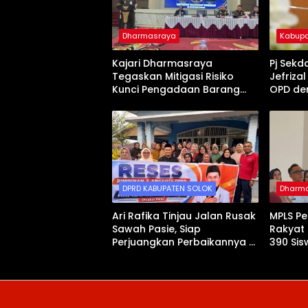
Dharmasraya
Kabupa
Kajari Dharmasraya
Pj Sekd
Tegaskan Mitigasi Risiko
Jefriza
Kunci Pengadaan Barang
OPD de
dan Jasa yang Bersih
Pemban
DPRD KABUPATEN SOLOK
Dharm
Ari Rafika Tinjau Jalan Rusak
MPLS P
Sawah Pasie, Siap
Rakyat 
Perjuangkan Perbaikannya di
390 Si
DPRD