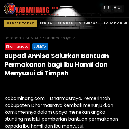
KABAMINANG
1
1
0
1
.com
:
TERDEPAN DALAM MENGABARKAN
UPDATE TODAY
BERITA
SUMBAR
OLAHRAGA
POJOK OPINI
Langsung
ke
Beranda
SUMBAR
Dharmasraya
konten
Dharmasraya
SUMBAR
Bupati Annisa Salurkan Bantuan
Permakanan bagi Ibu Hamil dan
Menyusui di Timpeh
Kabaminang.com – Dharmasraya. Pemerintah
Kabupaten Dharmasraya kembali menunjukkan
komitmennya dalam upaya menekan angka
stunting melalui pemberian bantuan permakanan
kepada ibu hamil dan ibu menyusui.