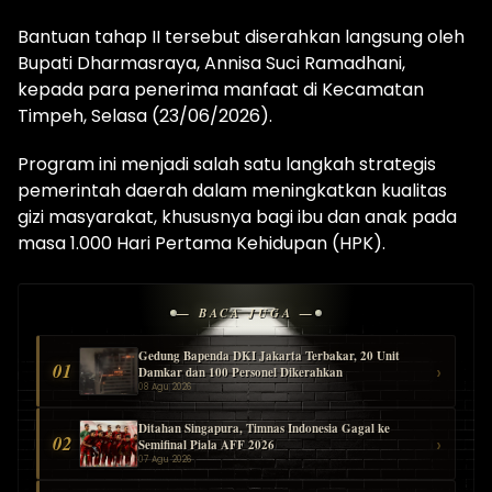
Bantuan tahap II tersebut diserahkan langsung oleh
Bupati Dharmasraya, Annisa Suci Ramadhani,
kepada para penerima manfaat di Kecamatan
Timpeh, Selasa (23/06/2026).
Program ini menjadi salah satu langkah strategis
pemerintah daerah dalam meningkatkan kualitas
gizi masyarakat, khususnya bagi ibu dan anak pada
masa 1.000 Hari Pertama Kehidupan (HPK).
— BACA JUGA —
Gedung Bapenda DKI Jakarta Terbakar, 20 Unit
01
›
Damkar dan 100 Personel Dikerahkan
08 Agu 2026
Ditahan Singapura, Timnas Indonesia Gagal ke
02
›
Semifinal Piala AFF 2026
07 Agu 2026