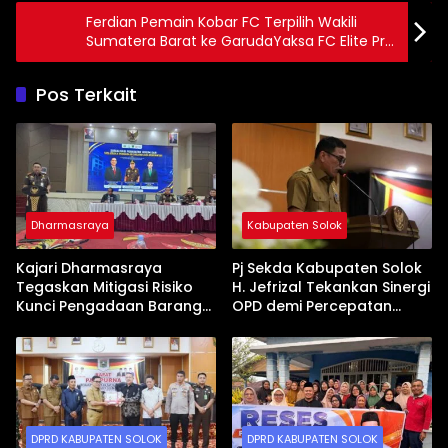
Ferdian Pemain Kobar FC Terpilih Wakili
Sumatera Barat ke GarudaYaksa FC Elite Pro
Academy U-20 Nasional
Pos Terkait
Dharmasraya
Kabupaten Solok
Kajari Dharmasraya
Pj Sekda Kabupaten Solok
Tegaskan Mitigasi Risiko
H. Jefrizal Tekankan Sinergi
Kunci Pengadaan Barang
OPD demi Percepatan
dan Jasa yang Bersih
Pembangunan Daerah
DPRD KABUPATEN SOLOK
DPRD KABUPATEN SOLOK