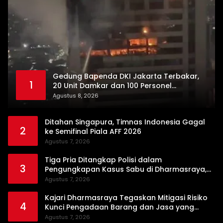
Gedung Bapenda DKI Jakarta Terbakar,
1
20 Unit Damkar dan 100 Personel
Dikerahkan
Agustus 8, 2026
Ditahan Singapura, Timnas Indonesia Gagal
2
ke Semifinal Piala AFF 2026
Agustus 7, 2026
Tiga Pria Ditangkap Polisi dalam
3
Pengungkapan Kasus Sabu di Dharmasraya,
Timbangan Digital hingga Bong Disita
Agustus 7, 2026
Kajari Dharmasraya Tegaskan Mitigasi Risiko
4
Kunci Pengadaan Barang dan Jasa yang
Bersih
Agustus 7, 2026