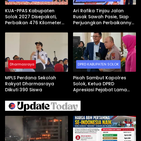
KUA-PPAS Kabupaten
Ari Rafika Tinjau Jalan
Solok 2027 Disepakati,
Rusak Sawah Pasie, Siap
Perbaikan 476 Kilometer
Perjuangkan Perbaikannya
Jalan Rusak Jadi Prioritas
di DPRD
Dharmasraya
DPRD KABUPATEN SOLOK
MPLS Perdana Sekolah
Pisah Sambut Kapolres
Rakyat Dharmasraya
Solok, Ketua DPRD
Diikuti 390 Siswa
Apresiasi Pejabat Lama
dan Sambut Kapolres Baru