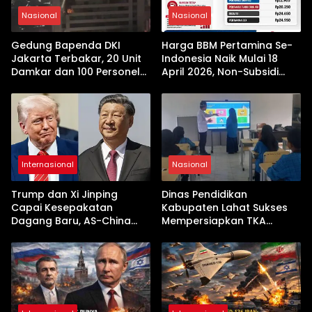
Nasional
Nasional
Gedung Bapenda DKI
Harga BBM Pertamina Se-
Jakarta Terbakar, 20 Unit
Indonesia Naik Mulai 18
Damkar dan 100 Personel
April 2026, Non-Subsidi
Dikerahkan
Terseret Kenaikan Tajam
Internasional
Nasional
Trump dan Xi Jinping
Dinas Pendidikan
Capai Kesepakatan
Kabupaten Lahat Sukses
Dagang Baru, AS-China
Mempersiapkan TKA
Buka Babak Kerja Sama
dengan Inovasi
Jelang Kunjungan Beijing
Pembekalan Latihan Soal
Tanpa Internet