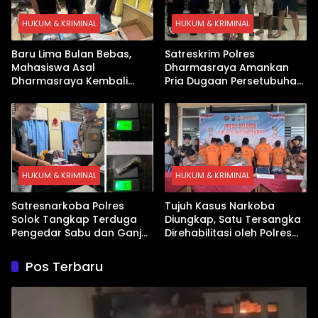
HUKUM & KRIMINAL
HUKUM & KRIMINAL
Baru Lima Bulan Bebas,
Satreskrim Polres
Mahasiswa Asal
Dharmasraya Amankan
Dharmasraya Kembali
Pria Dugaan Persetubuhan
Ditangkap Kasus Sabu
Anak
HUKUM & KRIMINAL
HUKUM & KRIMINAL
Satresnarkoba Polres
Tujuh Kasus Narkoba
Solok Tangkap Terduga
Diungkap, Satu Tersangka
Pengedar Sabu dan Ganja
Direhabilitasi oleh Polres
di Kubung
Dharmasraya
Pos Terbaru