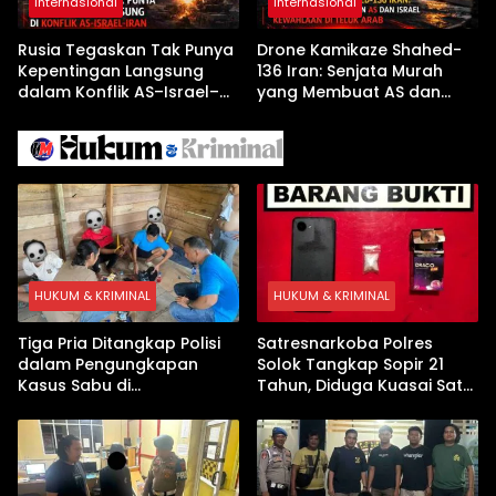
Internasional
Internasional
Rusia Tegaskan Tak Punya
Drone Kamikaze Shahed-
Kepentingan Langsung
136 Iran: Senjata Murah
dalam Konflik AS–Israel–
yang Membuat AS dan
Iran
Israel Kewalahan di Teluk
Arab
HUKUM & KRIMINAL
HUKUM & KRIMINAL
Tiga Pria Ditangkap Polisi
Satresnarkoba Polres
dalam Pengungkapan
Solok Tangkap Sopir 21
Kasus Sabu di
Tahun, Diduga Kuasai Satu
Dharmasraya, Timbangan
Paket Sabu di Kubung
Digital hingga Bong Disita