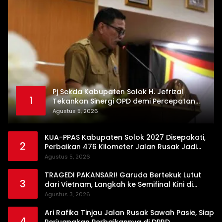
Pj Sekda Kabupaten Solok H. Jefrizal
1
Tekankan Sinergi OPD demi Percepatan
Pembangunan Daerah
Agustus 5, 2026
KUA-PPAS Kabupaten Solok 2027 Disepakati,
2
Perbaikan 476 Kilometer Jalan Rusak Jadi
Prioritas
Agustus 5, 2026
TRAGEDI PAKANSARI! Garuda Bertekuk Lutut
3
dari Vietnam, Langkah ke Semifinal Kini di
Ujung Tanduk
Agustus 3, 2026
Ari Rafika Tinjau Jalan Rusak Sawah Pasie, Siap
4
Perjuangkan Perbaikannya di DPRD