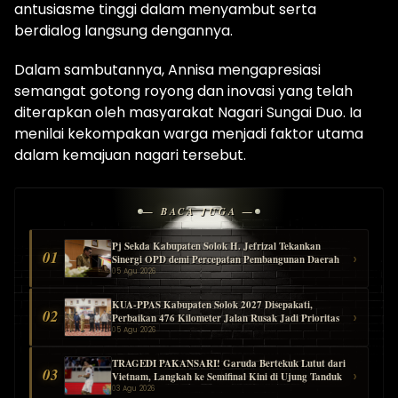
antusiasme tinggi dalam menyambut serta
berdialog langsung dengannya.
Dalam sambutannya, Annisa mengapresiasi
semangat gotong royong dan inovasi yang telah
diterapkan oleh masyarakat Nagari Sungai Duo. Ia
menilai kekompakan warga menjadi faktor utama
dalam kemajuan nagari tersebut.
— BACA JUGA —
Pj Sekda Kabupaten Solok H. Jefrizal Tekankan
01
›
Sinergi OPD demi Percepatan Pembangunan Daerah
05 Agu 2026
KUA-PPAS Kabupaten Solok 2027 Disepakati,
02
›
Perbaikan 476 Kilometer Jalan Rusak Jadi Prioritas
05 Agu 2026
TRAGEDI PAKANSARI! Garuda Bertekuk Lutut dari
03
›
Vietnam, Langkah ke Semifinal Kini di Ujung Tanduk
03 Agu 2026