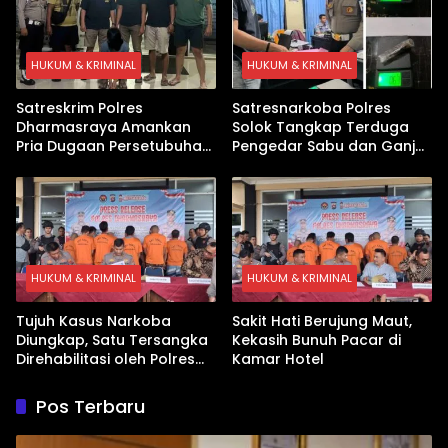
HUKUM & KRIMINAL
HUKUM & KRIMINAL
Satreskrim Polres
Satresnarkoba Polres
Dharmasraya Amankan
Solok Tangkap Terduga
Pria Dugaan Persetubuhan
Pengedar Sabu dan Ganja
Anak
di Kubung
HUKUM & KRIMINAL
HUKUM & KRIMINAL
Tujuh Kasus Narkoba
Sakit Hati Berujung Maut,
Diungkap, Satu Tersangka
Kekasih Bunuh Pacar di
Direhabilitasi oleh Polres
Kamar Hotel
Dharmasraya
Pos Terbaru