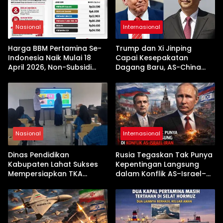
Nasional
Internasional
Harga BBM Pertamina Se-
Trump dan Xi Jinping
Indonesia Naik Mulai 18
Capai Kesepakatan
April 2026, Non-Subsidi
Dagang Baru, AS-China
Terseret Kenaikan Tajam
Buka Babak Kerja Sama
Jelang Kunjungan Beijing
Nasional
Internasional
Dinas Pendidikan
Rusia Tegaskan Tak Punya
Kabupaten Lahat Sukses
Kepentingan Langsung
Mempersiapkan TKA
dalam Konflik AS–Israel–
dengan Inovasi
Iran
Pembekalan Latihan Soal
Tanpa Internet