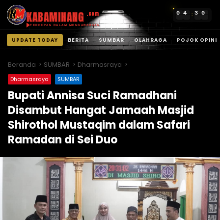
KABAMINANG
0
4
3
0
.com
:
TERDEPAN DALAM MENGABARKAN
UPDATE TODAY
BERITA
SUMBAR
OLAHRAGA
POJOK OPINI
Langsung
ke
Beranda
SUMBAR
Dharmasraya
konten
Dharmasraya
SUMBAR
Bupati Annisa Suci Ramadhani
Disambut Hangat Jamaah Masjid
Shirothol Mustaqim dalam Safari
Ramadan di Sei Duo