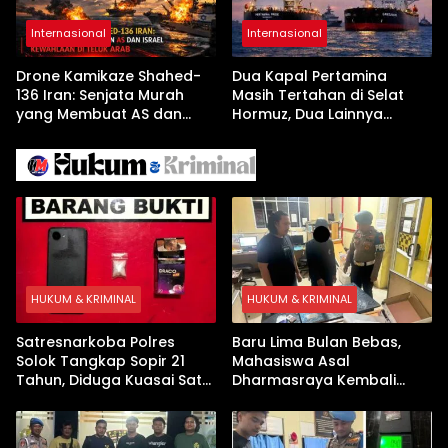
Internasional
Internasional
Drone Kamikaze Shahed-
Dua Kapal Pertamina
136 Iran: Senjata Murah
Masih Tertahan di Selat
yang Membuat AS dan
Hormuz, Dua Lainnya
Israel Kewalahan di Teluk
Berhasil Keluar Aman
Arab
HUKUM & KRIMINAL
HUKUM & KRIMINAL
Satresnarkoba Polres
Baru Lima Bulan Bebas,
Solok Tangkap Sopir 21
Mahasiswa Asal
Tahun, Diduga Kuasai Satu
Dharmasraya Kembali
Paket Sabu di Kubung
Ditangkap Kasus Sabu