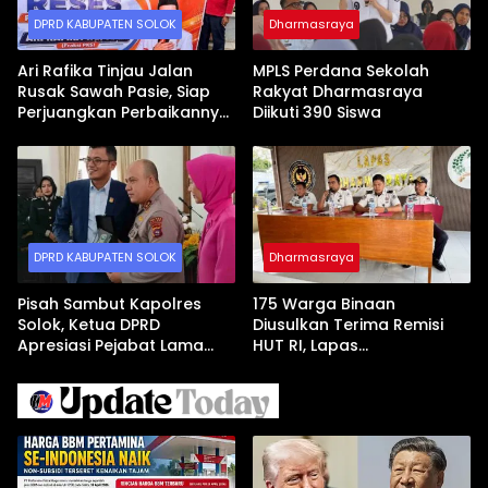
DPRD KABUPATEN SOLOK
Dharmasraya
Ari Rafika Tinjau Jalan
MPLS Perdana Sekolah
Rusak Sawah Pasie, Siap
Rakyat Dharmasraya
Perjuangkan Perbaikannya
Diikuti 390 Siswa
di DPRD
DPRD KABUPATEN SOLOK
Dharmasraya
Pisah Sambut Kapolres
175 Warga Binaan
Solok, Ketua DPRD
Diusulkan Terima Remisi
Apresiasi Pejabat Lama
HUT RI, Lapas
dan Sambut Kapolres Baru
Dharmasraya Gelar Sidang
TPP