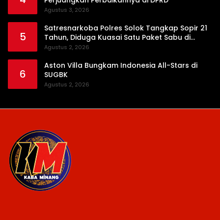
Agustus 3, 2026
Satresnarkoba Polres Solok Tangkap Sopir 21
5
Tahun, Diduga Kuasai Satu Paket Sabu di
Kubung
Agustus 2, 2026
Aston Villa Bungkam Indonesia All-Stars di
6
SUGBK
Agustus 2, 2026