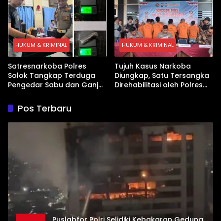
HUKUM & KRIMINAL
HUKUM & KRIMINAL
Satresnarkoba Polres
Tujuh Kasus Narkoba
Solok Tangkap Terduga
Diungkap, Satu Tersangka
Pengedar Sabu dan Ganja
Direhabilitasi oleh Polres
di Kubung
Dharmasraya
Pos Terbaru
Puslabfor Polri Selidiki Kebakaran Gedung