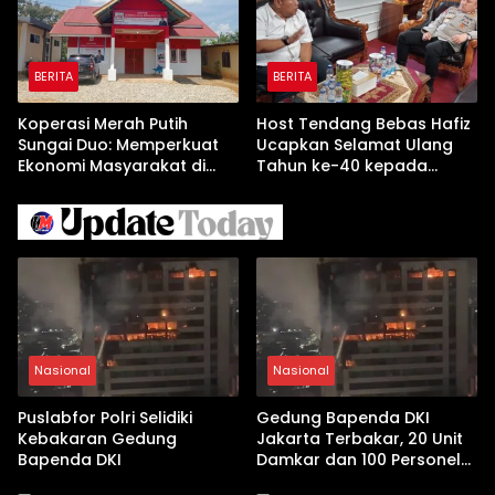
BERITA
BERITA
Koperasi Merah Putih
Host Tendang Bebas Hafiz
Sungai Duo: Memperkuat
Ucapkan Selamat Ulang
Ekonomi Masyarakat di
Tahun ke-40 kepada
Tengah Kendala
Kapolres Solok AKBP
Permodalan
Agung Pranajaya, S.I.K
Nasional
Nasional
Puslabfor Polri Selidiki
Gedung Bapenda DKI
Kebakaran Gedung
Jakarta Terbakar, 20 Unit
Bapenda DKI
Damkar dan 100 Personel
Dikerahkan