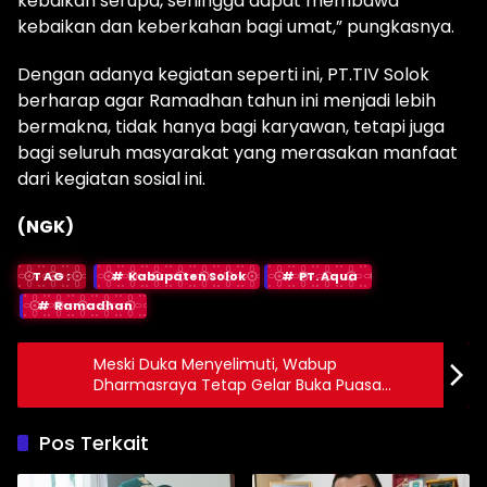
kebaikan serupa, sehingga dapat membawa
kebaikan dan keberkahan bagi umat,” pungkasnya.
Dengan adanya kegiatan seperti ini, PT.TIV Solok
berharap agar Ramadhan tahun ini menjadi lebih
bermakna, tidak hanya bagi karyawan, tetapi juga
bagi seluruh masyarakat yang merasakan manfaat
dari kegiatan sosial ini.
(NGK)
TAG:
Kabupaten Solok
PT. Aqua
Ramadhan
Meski Duka Menyelimuti, Wabup
Dharmasraya Tetap Gelar Buka Puasa
Bersama
Pos Terkait