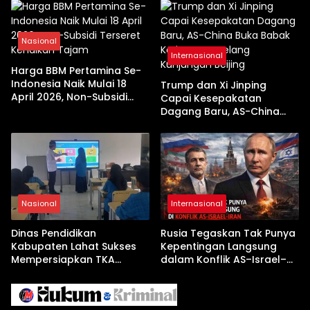
Nasional
Internasional
Harga BBM Pertamina Se-
Indonesia Naik Mulai 18
Trump dan Xi Jinping
April 2026, Non-Subsidi
Capai Kesepakatan
Terseret Kenaikan Tajam
Dagang Baru, AS-China
Buka Babak Kerja Sama
Jelang Kunjungan Beijing
Nasional
Internasional
Dinas Pendidikan
Rusia Tegaskan Tak Punya
Kabupaten Lahat Sukses
Kepentingan Langsung
Mempersiapkan TKA
dalam Konflik AS–Israel–
dengan Inovasi
Iran
Pembekalan Latihan Soal
Tanpa Internet