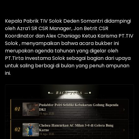
Kepala Pabrik TIV Solok Deden Somantri didampingi
oleh Azra’i SR CSR Manager, Jon Betrit CSR
Koordinator dan Alex Chaniago Ketua Karisma PT.TIV
Solok , menyampaikan bahwa acara bukber ini
merupakan agenda tahunan yang digelar oleh
PT.Tirta Investama Solok sebagai bagian dari upaya
untuk saling berbagi di bulan yang penuh ampunan
ini.
— BACA JUGA —
Puslabfor Polri Selidiki Kebakaran Gedung Bapenda
01
›
DKI
09 Agu 2026
Chelsea Hancurkan AC Milan 3-0 di Gelora Bung
02
›
Karno
09 Agu 2026