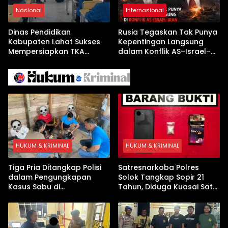
Nasional
Internasional
Dinas Pendidikan
Rusia Tegaskan Tak Punya
Kabupaten Lahat Sukses
Kepentingan Langsung
Mempersiapkan TKA
dalam Konflik AS–Israel–
dengan Inovasi
Iran
Pembekalan Latihan Soal
Tanpa Internet
HUKUM & KRIMINAL
HUKUM & KRIMINAL
Tiga Pria Ditangkap Polisi
Satresnarkoba Polres
dalam Pengungkapan
Solok Tangkap Sopir 21
Kasus Sabu di
Tahun, Diduga Kuasai Satu
Dharmasraya, Timbangan
Paket Sabu di Kubung
Digital hingga Bong Disita