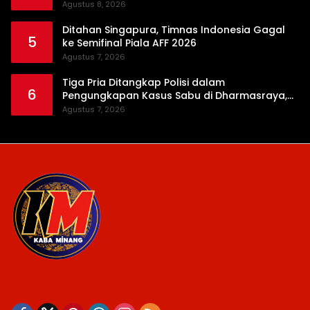
Agustus 8, 2026
Ditahan Singapura, Timnas Indonesia Gagal
5
ke Semifinal Piala AFF 2026
Agustus 7, 2026
Tiga Pria Ditangkap Polisi dalam
6
Pengungkapan Kasus Sabu di Dharmasraya,
Timbangan Digital hingga Bong Disita
Agustus 7, 2026