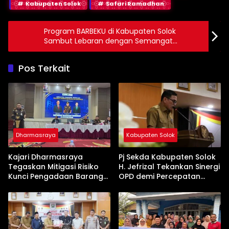
Kabupaten Solok
Safari Ramadhan
Program BARBEKU di Kabupaten Solok
Sambut Lebaran dengan Semangat
Kepedulian
Pos Terkait
Dharmasraya
Kabupaten Solok
Kajari Dharmasraya
Pj Sekda Kabupaten Solok
Tegaskan Mitigasi Risiko
H. Jefrizal Tekankan Sinergi
Kunci Pengadaan Barang
OPD demi Percepatan
dan Jasa yang Bersih
Pembangunan Daerah