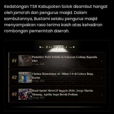
Kedatangan TSR Kabupaten Solok disambut hangat
oleh jama’ah dan pengurus masjid. Dalam
sambutannya, Bustami selaku pengurus masjid
menyampaikan rasa terima kasih atas kehadiran
rombongan pemerintah daerah.
— BACA JUGA —
Puslabfor Polri Selidiki Kebakaran Gedung Bapenda
01
›
DKI
09 Agu 2026
Chelsea Hancurkan AC Milan 3-0 di Gelora Bung
02
›
Karno
09 Agu 2026
Hasil Sprint MotoGP Inggris 2026: Jorge Martin
03
›
Menang, Aprilia Sapu Bersih Podium
08 Agu 2026