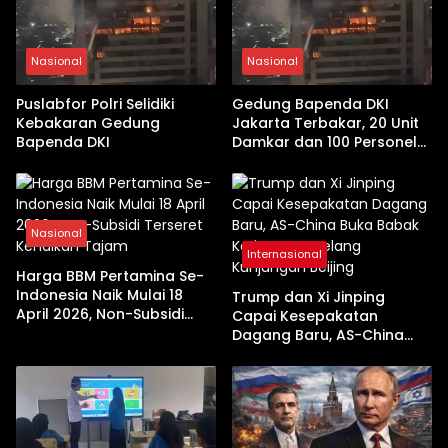
Nasional
Nasional
Puslabfor Polri Selidiki
Gedung Bapenda DKI
Kebakaran Gedung
Jakarta Terbakar, 20 Unit
Bapenda DKI
Damkar dan 100 Personel
Dikerahkan
Nasional
Internasional
Harga BBM Pertamina Se-
Indonesia Naik Mulai 18
Trump dan Xi Jinping
April 2026, Non-Subsidi
Capai Kesepakatan
Terseret Kenaikan Tajam
Dagang Baru, AS-China
Buka Babak Kerja Sama
Jelang Kunjungan Beijing