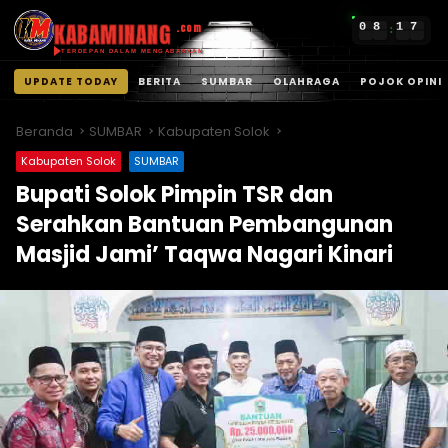
KABAMINANG
0
8
1
7
.com
:
TERDEPAN DALAM MENGABARKAN
UPDATE TODAY
BERITA
SUMBAR
OLAHRAGA
POJOK OPINI
Langsung
ke
Beranda
SUMBAR
Kabupaten Solok
konten
Kabupaten Solok
SUMBAR
Bupati Solok Pimpin TSR dan
Serahkan Bantuan Pembangunan
Masjid Jami’ Taqwa Nagari Kinari