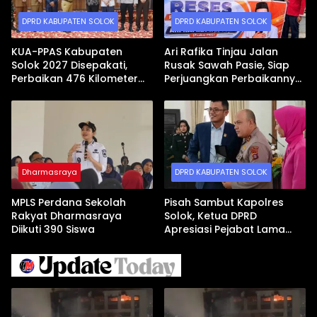
DPRD KABUPATEN SOLOK
DPRD KABUPATEN SOLOK
KUA-PPAS Kabupaten
Ari Rafika Tinjau Jalan
Solok 2027 Disepakati,
Rusak Sawah Pasie, Siap
Perbaikan 476 Kilometer
Perjuangkan Perbaikannya
Jalan Rusak Jadi Prioritas
di DPRD
Dharmasraya
DPRD KABUPATEN SOLOK
MPLS Perdana Sekolah
Pisah Sambut Kapolres
Rakyat Dharmasraya
Solok, Ketua DPRD
Diikuti 390 Siswa
Apresiasi Pejabat Lama
dan Sambut Kapolres Baru