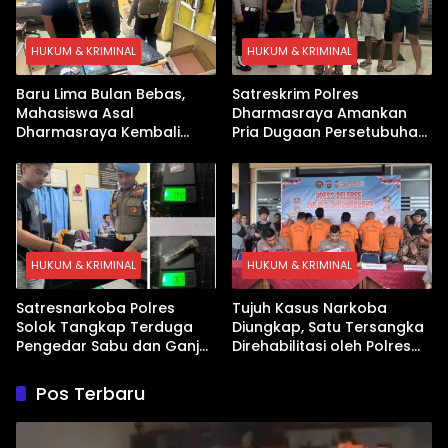
HUKUM & KRIMINAL
HUKUM & KRIMINAL
Baru Lima Bulan Bebas,
Satreskrim Polres
Mahasiswa Asal
Dharmasraya Amankan
Dharmasraya Kembali
Pria Dugaan Persetubuhan
Ditangkap Kasus Sabu
Anak
HUKUM & KRIMINAL
HUKUM & KRIMINAL
Satresnarkoba Polres
Tujuh Kasus Narkoba
Solok Tangkap Terduga
Diungkap, Satu Tersangka
Pengedar Sabu dan Ganja
Direhabilitasi oleh Polres
di Kubung
Dharmasraya
Pos Terbaru