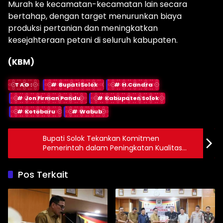
Murah ke kecamatan-kecamatan lain secara
bertahap, dengan target menurunkan biaya
produksi pertanian dan meningkatkan
kesejahteraan petani di seluruh kabupaten.
(KBM)
TAG:
Bupati Solok
H.Candra
Jon Firman Pandu
Kabupaten Solok
Kotobaru
Wabub
Bupati Solok Tekankan Komitmen
Pemerintah dalam Peningkatan Kualitas
Pendidikan Daerah
Pos Terkait