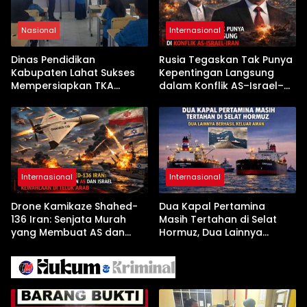
Nasional
Internasional
Dinas Pendidikan
Rusia Tegaskan Tak Punya
Kabupaten Lahat Sukses
Kepentingan Langsung
Mempersiapkan TKA
dalam Konflik AS–Israel–
dengan Inovasi
Iran
Pembekalan Latihan Soal
Tanpa Internet
Internasional
Internasional
Drone Kamikaze Shahed-
Dua Kapal Pertamina
136 Iran: Senjata Murah
Masih Tertahan di Selat
yang Membuat AS dan
Hormuz, Dua Lainnya
Israel Kewalahan di Teluk
Berhasil Keluar Aman
Arab