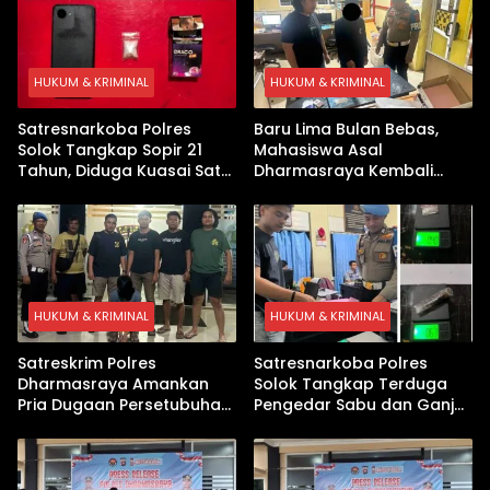
HUKUM & KRIMINAL
HUKUM & KRIMINAL
Satresnarkoba Polres
Baru Lima Bulan Bebas,
Solok Tangkap Sopir 21
Mahasiswa Asal
Tahun, Diduga Kuasai Satu
Dharmasraya Kembali
Paket Sabu di Kubung
Ditangkap Kasus Sabu
HUKUM & KRIMINAL
HUKUM & KRIMINAL
Satreskrim Polres
Satresnarkoba Polres
Dharmasraya Amankan
Solok Tangkap Terduga
Pria Dugaan Persetubuhan
Pengedar Sabu dan Ganja
Anak
di Kubung