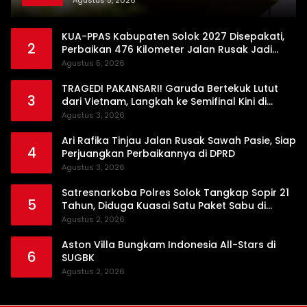
Agustus 5, 2026
KUA-PPAS Kabupaten Solok 2027 Disepakati,
2
Perbaikan 476 Kilometer Jalan Rusak Jadi
Prioritas
Agustus 5, 2026
TRAGEDI PAKANSARI! Garuda Bertekuk Lutut
3
dari Vietnam, Langkah ke Semifinal Kini di
Ujung Tanduk
Agustus 3, 2026
Ari Rafika Tinjau Jalan Rusak Sawah Pasie, Siap
4
Perjuangkan Perbaikannya di DPRD
Agustus 3, 2026
Satresnarkoba Polres Solok Tangkap Sopir 21
5
Tahun, Diduga Kuasai Satu Paket Sabu di
Kubung
Agustus 2, 2026
Aston Villa Bungkam Indonesia All-Stars di
6
SUGBK
Agustus 2, 2026