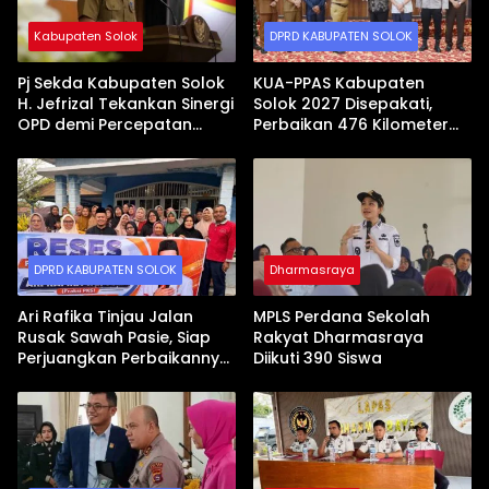
Kabupaten Solok
DPRD KABUPATEN SOLOK
Pj Sekda Kabupaten Solok
KUA-PPAS Kabupaten
H. Jefrizal Tekankan Sinergi
Solok 2027 Disepakati,
OPD demi Percepatan
Perbaikan 476 Kilometer
Pembangunan Daerah
Jalan Rusak Jadi Prioritas
DPRD KABUPATEN SOLOK
Dharmasraya
Ari Rafika Tinjau Jalan
MPLS Perdana Sekolah
Rusak Sawah Pasie, Siap
Rakyat Dharmasraya
Perjuangkan Perbaikannya
Diikuti 390 Siswa
di DPRD