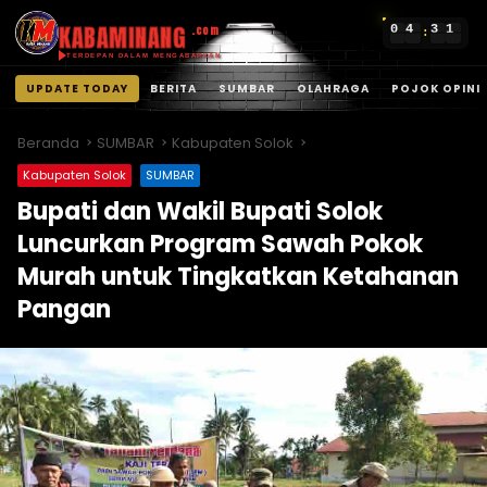
KABAMINANG
0
4
3
1
.com
:
TERDEPAN DALAM MENGABARKAN
UPDATE TODAY
BERITA
SUMBAR
OLAHRAGA
POJOK OPINI
Langsung
ke
Beranda
SUMBAR
Kabupaten Solok
konten
Kabupaten Solok
SUMBAR
Bupati dan Wakil Bupati Solok
Luncurkan Program Sawah Pokok
Murah untuk Tingkatkan Ketahanan
Pangan