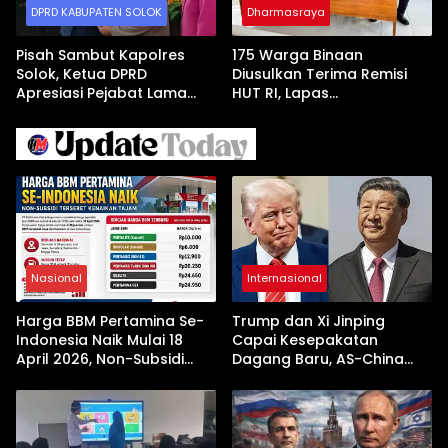
DPRD KABUPATEN SOLOK
Dharmasraya
Pisah Sambut Kapolres
175 Warga Binaan
Solok, Ketua DPRD
Diusulkan Terima Remisi
Apresiasi Pejabat Lama
HUT RI, Lapas
dan Sambut Kapolres Baru
Dharmasraya Gelar Sidang
TPP
Nasional
Internasional
Harga BBM Pertamina Se-
Trump dan Xi Jinping
Indonesia Naik Mulai 18
Capai Kesepakatan
April 2026, Non-Subsidi
Dagang Baru, AS-China
Terseret Kenaikan Tajam
Buka Babak Kerja Sama
Jelang Kunjungan Beijing