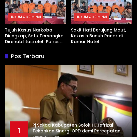
HUKUM & KRIMINAL
HUKUM & KRIMINAL
Tujuh Kasus Narkoba
Sakit Hati Berujung Maut,
Diungkap, Satu Tersangka
Kekasih Bunuh Pacar di
Direhabilitasi oleh Polres
Kamar Hotel
Dharmasraya
Pos Terbaru
Pj Sekda Kabupaten Solok H. Jefrizal
1
Tekankan Sinergi OPD demi Percepatan
Pembangunan Daerah