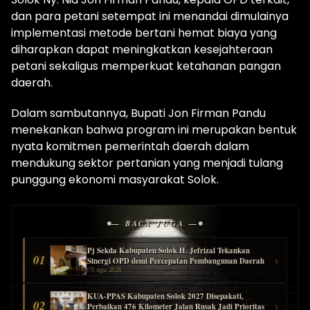
dan para petani setempat ini menandai dimulainya
implementasi metode bertani hemat biaya yang
diharapkan dapat meningkatkan kesejahteraan
petani sekaligus memperkuat ketahanan pangan
daerah.
Dalam sambutannya, Bupati Jon Firman Pandu
menekankan bahwa program ini merupakan bentuk
nyata komitmen pemerintah daerah dalam
mendukung sektor pertanian yang menjadi tulang
punggung ekonomi masyarakat Solok.
— BACA JUGA —
Pj Sekda Kabupaten Solok H. Jefrizal Tekankan
01
›
Sinergi OPD demi Percepatan Pembangunan Daerah
05 Agu 2026
KUA-PPAS Kabupaten Solok 2027 Disepakati,
02
›
Perbaikan 476 Kilometer Jalan Rusak Jadi Prioritas