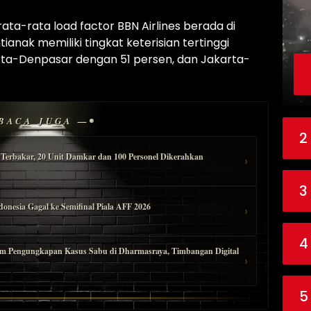
ta-rata load factor BBN Airlines berada di
anak memiliki tingkat keterisian tertinggi
karta-Denpasar dengan 51 persen, dan Jakarta-
BACA JUGA —
2
erbakar, 20 Unit Damkar dan 100 Personel Dikerahkan
›
3
onesia Gagal ke Semifinal Piala AFF 2026
›
4
alam Pengungkapan Kasus Sabu di Dharmasraya, Timbangan Digital
›
5