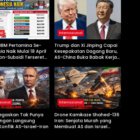
al
Internasional
BBM Pertamina Se-
Trump dan Xi Jinping Capai
ia Naik Mulai 18 April
Kesepakatan Dagang Baru,
on-Subsidi Terseret
AS-China Buka Babak Kerja
an Tajam
Sama Jelang Kunjungan
Beijing
sional
Internasional
Tegaskan Tak Punya
Drone Kamikaze Shahed-136
ingan Langsung
Iran: Senjata Murah yang
onflik AS–Israel–Iran
Membuat AS dan Israel
Kewalahan di Teluk Arab