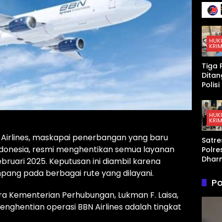
Kepen
gan
Lang
g da
Konfl
HUK
KRIM
AS–
Israe
Tiga 
Iran
Dita
Polis
Peng
an K
Sabu 
HUK
KRIM
Dhar
a,
 Airlines, maskapai penerbangan yang baru
Satre
Timb
ndonesia, resmi menghentikan semua layanan
Polre
Digita
Dhar
hing
uari 2025. Keputusan ini diambil karena
a Am
Disita
pang pada berbagai rute yang dilayani.
Pria 
Po
Pers
ra Kementerian Perhubungan, Lukman F. Laisa,
n An
ghentian operasi BBN Airlines adalah tingkat