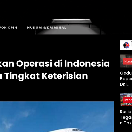
JOK OPINI
HUKUM & KRIMINAL
kan Operasi di Indonesia
Nasi
Tingkat Keterisian
Gedu
Bape
DKI
Jaka
Terb
Inte
, 20 U
Damk
Rusia
dan 1
Tega
Perso
n Tak
Diker
Puny
an