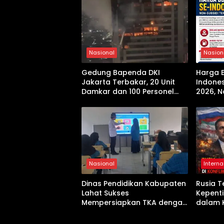
Nasional
Nasion
Gedung Bapenda DKI
Harga 
Jakarta Terbakar, 20 Unit
Indones
Damkar dan 100 Personel
2026, N
Dikerahkan
Kenaik
Nasional
Interna
Dinas Pendidikan Kabupaten
Rusia 
Lahat Sukses
Kepent
Mempersiapkan TKA dengan
dalam K
Inovasi Pembekalan Latihan
Soal Tanpa Internet