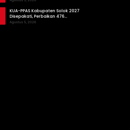
Agustus 5, 2026
Daerah
KUA-PPAS Kabupaten Solok 2027
Disepakati, Perbaikan 476
Kilometer Jalan Rusak Jadi
Agustus 5, 2026
Prioritas