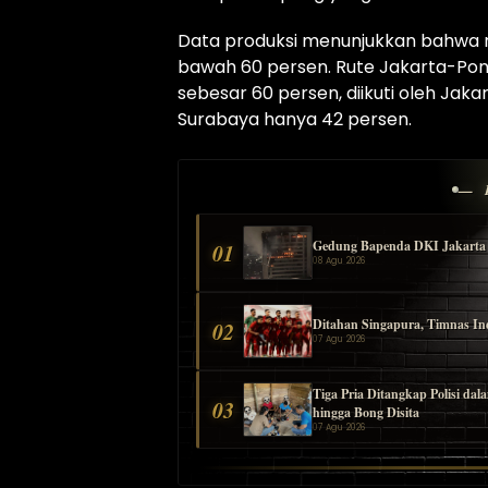
Data produksi menunjukkan bahwa ra
bawah 60 persen. Rute Jakarta-Ponti
sebesar 60 persen, diikuti oleh Ja
Surabaya hanya 42 persen.
— 
Gedung Bapenda DKI Jakarta T
01
08 Agu 2026
Ditahan Singapura, Timnas Ind
02
07 Agu 2026
Tiga Pria Ditangkap Polisi d
03
hingga Bong Disita
07 Agu 2026