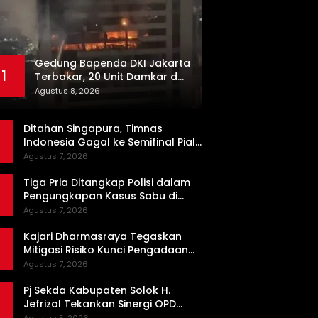
Gedung Bapenda DKI Jakarta
1
Terbakar, 20 Unit Damkar dan
100 Personel Dikerahkan
Agustus 8, 2026
Ditahan Singapura, Timnas
Indonesia Gagal ke Semifinal Piala
AFF 2026
Agustus 7, 2026
Tiga Pria Ditangkap Polisi dalam
Pengungkapan Kasus Sabu di
Dharmasraya, Timbangan Digital
Agustus 7, 2026
hingga Bong Disita
Kajari Dharmasraya Tegaskan
Mitigasi Risiko Kunci Pengadaan
Barang dan Jasa yang Bersih
Agustus 7, 2026
Pj Sekda Kabupaten Solok H.
Jefrizal Tekankan Sinergi OPD
demi Percepatan Pembangunan