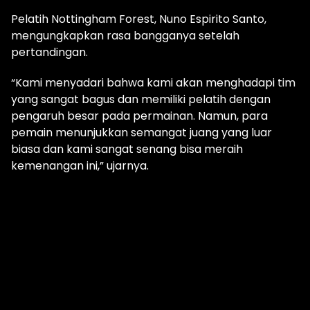
Pelatih Nottingham Forest, Nuno Espirito Santo,
mengungkapkan rasa bangganya setelah
pertandingan.
“Kami menyadari bahwa kami akan menghadapi tim
yang sangat bagus dan memiliki pelatih dengan
pengaruh besar pada permainan. Namun, para
pemain menunjukkan semangat juang yang luar
biasa dan kami sangat senang bisa meraih
kemenangan ini,” ujarnya.