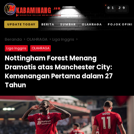
KABAMINANG
0
1
2
9
.com
:
TERDEPAN DALAM MENGABARKAN
UPDATE TODAY
BERITA
SUMBAR
OLAHRAGA
POJOK OPINI
Langsung
ke
Beranda
OLAHRAGA
Liga Inggris
konten
Liga Inggris
OLAHRAGA
Nottingham Forest Menang
Dramatis atas Manchester City:
Kemenangan Pertama dalam 27
Tahun