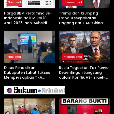
Nasional
Internasional
Harga BBM Pertamina Se-
Trump dan Xi Jinping
Indonesia Naik Mulai 18
Capai Kesepakatan
April 2026, Non-Subsidi
Dagang Baru, AS-China
Terseret Kenaikan Tajam
Buka Babak Kerja Sama
Jelang Kunjungan Beijing
Nasional
Internasional
Dinas Pendidikan
Rusia Tegaskan Tak Punya
Kabupaten Lahat Sukses
Kepentingan Langsung
Mempersiapkan TKA
dalam Konflik AS–Israel–
dengan Inovasi
Iran
Pembekalan Latihan Soal
Tanpa Internet