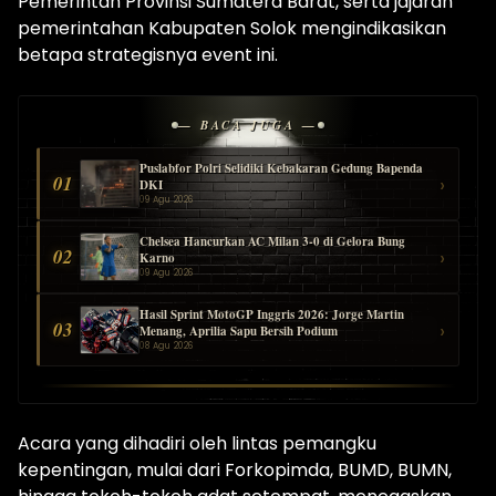
Pemerintah Provinsi Sumatera Barat, serta jajaran
pemerintahan Kabupaten Solok mengindikasikan
betapa strategisnya event ini.
— BACA JUGA —
Puslabfor Polri Selidiki Kebakaran Gedung Bapenda
01
›
DKI
09 Agu 2026
Chelsea Hancurkan AC Milan 3-0 di Gelora Bung
02
›
Karno
09 Agu 2026
Hasil Sprint MotoGP Inggris 2026: Jorge Martin
03
›
Menang, Aprilia Sapu Bersih Podium
08 Agu 2026
Acara yang dihadiri oleh lintas pemangku
kepentingan, mulai dari Forkopimda, BUMD, BUMN,