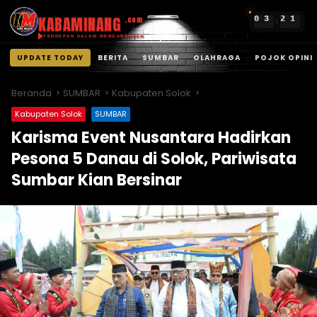
KABAMINANG
0
3
2
1
.com
:
TERDEPAN DALAM MENGABARKAN
UPDATE TODAY
BERITA
SUMBAR
OLAHRAGA
POJOK OPINI
Langsung
ke
Beranda
SUMBAR
Kabupaten Solok
konten
Kabupaten Solok
SUMBAR
Karisma Event Nusantara Hadirkan
Pesona 5 Danau di Solok, Pariwisata
Sumbar Kian Bersinar