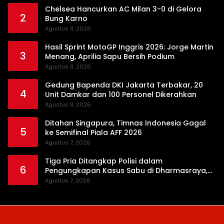
Chelsea Hancurkan AC Milan 3-0 di Gelora
2
Bung Karno
Agustus 9, 2026
Hasil Sprint MotoGP Inggris 2026: Jorge Martin
3
Menang, Aprilia Sapu Bersih Podium
Agustus 8, 2026
Gedung Bapenda DKI Jakarta Terbakar, 20
4
Unit Damkar dan 100 Personel Dikerahkan
Agustus 8, 2026
Ditahan Singapura, Timnas Indonesia Gagal
5
ke Semifinal Piala AFF 2026
Agustus 7, 2026
Tiga Pria Ditangkap Polisi dalam
6
Pengungkapan Kasus Sabu di Dharmasraya,
Timbangan Digital hingga Bong Disita
Agustus 7, 2026