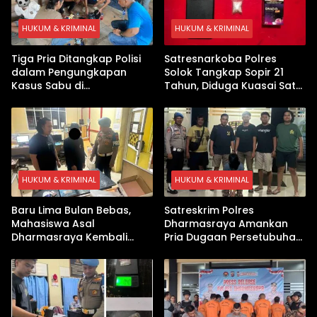
HUKUM & KRIMINAL
HUKUM & KRIMINAL
Tiga Pria Ditangkap Polisi
Satresnarkoba Polres
dalam Pengungkapan
Solok Tangkap Sopir 21
Kasus Sabu di
Tahun, Diduga Kuasai Satu
Dharmasraya, Timbangan
Paket Sabu di Kubung
Digital hingga Bong Disita
HUKUM & KRIMINAL
HUKUM & KRIMINAL
Baru Lima Bulan Bebas,
Satreskrim Polres
Mahasiswa Asal
Dharmasraya Amankan
Dharmasraya Kembali
Pria Dugaan Persetubuhan
Ditangkap Kasus Sabu
Anak