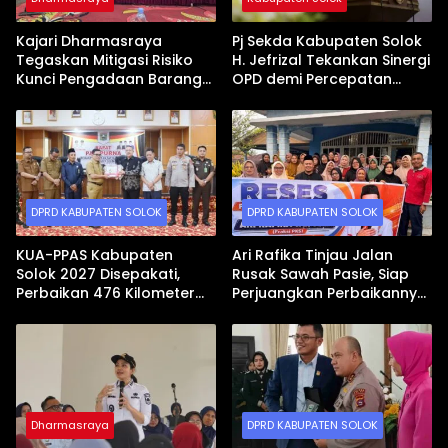
Kajari Dharmasraya
Pj Sekda Kabupaten Solok
Tegaskan Mitigasi Risiko
H. Jefrizal Tekankan Sinergi
Kunci Pengadaan Barang
OPD demi Percepatan
dan Jasa yang Bersih
Pembangunan Daerah
DPRD KABUPATEN SOLOK
DPRD KABUPATEN SOLOK
KUA-PPAS Kabupaten
Ari Rafika Tinjau Jalan
Solok 2027 Disepakati,
Rusak Sawah Pasie, Siap
Perbaikan 476 Kilometer
Perjuangkan Perbaikannya
Jalan Rusak Jadi Prioritas
di DPRD
Dharmasraya
DPRD KABUPATEN SOLOK