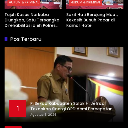
HUKUM & KRIMINAL
HUKUM & KRIMINAL
Tujuh Kasus Narkoba
Sakit Hati Berujung Maut,
Diungkap, Satu Tersangka
Kekasih Bunuh Pacar di
Direhabilitasi oleh Polres
Kamar Hotel
Dharmasraya
Pos Terbaru
Pj Sekda Kabupaten Solok H. Jefrizal
1
Tekankan Sinergi OPD demi Percepatan
Pembangunan Daerah
Agustus 5, 2026