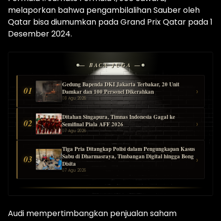
melaporkan bahwa pengambilalihan Sauber oleh
Qatar bisa diumumkan pada Grand Prix Qatar pada 1
Desember 2024.
— BACA JUGA —
Gedung Bapenda DKI Jakarta Terbakar, 20 Unit
01
›
Damkar dan 100 Personel Dikerahkan
08 Agu 2026
Ditahan Singapura, Timnas Indonesia Gagal ke
02
›
Semifinal Piala AFF 2026
07 Agu 2026
Tiga Pria Ditangkap Polisi dalam Pengungkapan Kasus
Sabu di Dharmasraya, Timbangan Digital hingga Bong
03
›
Disita
07 Agu 2026
Audi mempertimbangkan penjualan saham