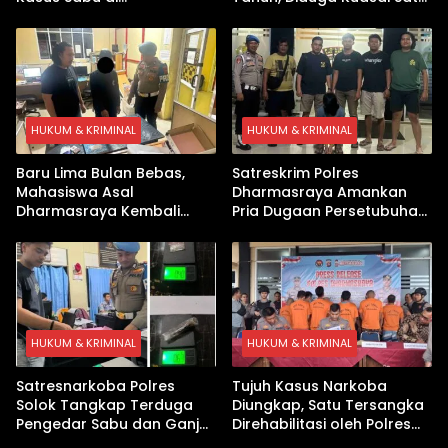
Dharmasraya, Timbangan
Paket Sabu di Kubung
Digital hingga Bong Disita
HUKUM & KRIMINAL
HUKUM & KRIMINAL
Baru Lima Bulan Bebas,
Satreskrim Polres
Mahasiswa Asal
Dharmasraya Amankan
Dharmasraya Kembali
Pria Dugaan Persetubuhan
Ditangkap Kasus Sabu
Anak
HUKUM & KRIMINAL
HUKUM & KRIMINAL
Satresnarkoba Polres
Tujuh Kasus Narkoba
Solok Tangkap Terduga
Diungkap, Satu Tersangka
Pengedar Sabu dan Ganja
Direhabilitasi oleh Polres
di Kubung
Dharmasraya