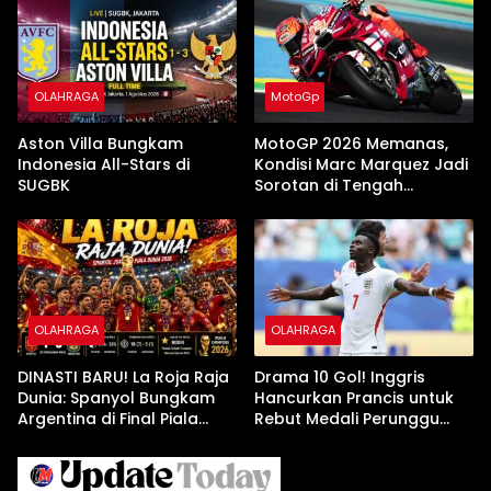
OLAHRAGA
MotoGp
Aston Villa Bungkam
MotoGP 2026 Memanas,
Indonesia All-Stars di
Kondisi Marc Marquez Jadi
SUGBK
Sorotan di Tengah
Ketatnya Persaingan
OLAHRAGA
OLAHRAGA
DINASTI BARU! La Roja Raja
Drama 10 Gol! Inggris
Dunia: Spanyol Bungkam
Hancurkan Prancis untuk
Argentina di Final Piala
Rebut Medali Perunggu
Dunia 2026
Piala Dunia 2026