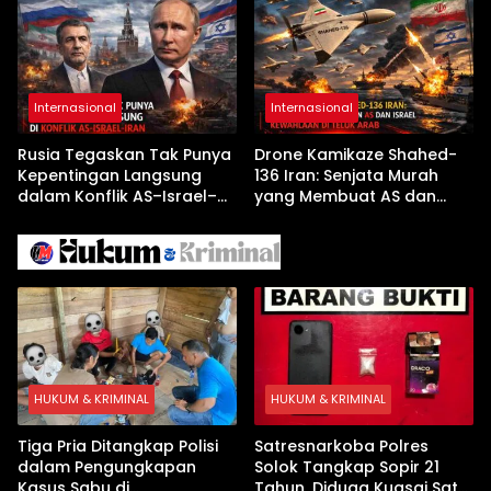
Jelang Kunjungan Beijing
Pembekalan Latihan Soal
Tanpa Internet
Internasional
Internasional
Rusia Tegaskan Tak Punya
Drone Kamikaze Shahed-
Kepentingan Langsung
136 Iran: Senjata Murah
dalam Konflik AS–Israel–
yang Membuat AS dan
Iran
Israel Kewalahan di Teluk
Arab
HUKUM & KRIMINAL
HUKUM & KRIMINAL
Tiga Pria Ditangkap Polisi
Satresnarkoba Polres
dalam Pengungkapan
Solok Tangkap Sopir 21
Kasus Sabu di
Tahun, Diduga Kuasai Satu