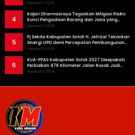
Timbangan Digital hingga Bong Disita
Agustus 7, 2026
Kajari Dharmasraya Tegaskan Mitigasi Risiko
4
Kunci Pengadaan Barang dan Jasa yang
Bersih
Agustus 7, 2026
Pj Sekda Kabupaten Solok H. Jefrizal Tekankan
5
Sinergi OPD demi Percepatan Pembangunan
Daerah
Agustus 5, 2026
KUA-PPAS Kabupaten Solok 2027 Disepakati,
6
Perbaikan 476 Kilometer Jalan Rusak Jadi
Prioritas
Agustus 5, 2026