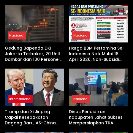
Nasional
Nasional
Gedung Bapenda DKI
Harga BBM Pertamina Se-
Jakarta Terbakar, 20 Unit
Indonesia Naik Mulai 18
Damkar dan 100 Personel
April 2026, Non-Subsidi
Dikerahkan
Terseret Kenaikan Tajam
Internasional
Nasional
Trump dan Xi Jinping
Dinas Pendidikan
Capai Kesepakatan
Kabupaten Lahat Sukses
Dagang Baru, AS-China
Mempersiapkan TKA
Buka Babak Kerja Sama
dengan Inovasi