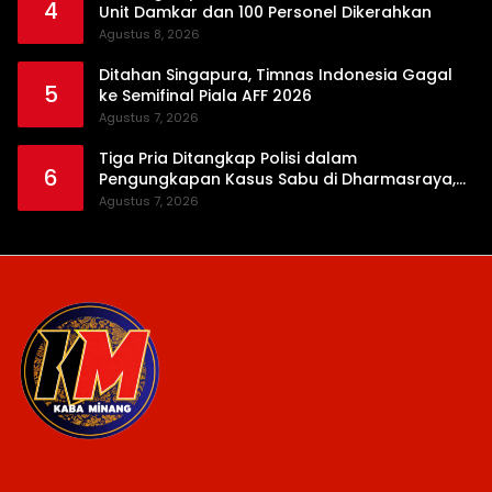
4
Unit Damkar dan 100 Personel Dikerahkan
Agustus 8, 2026
Ditahan Singapura, Timnas Indonesia Gagal
5
ke Semifinal Piala AFF 2026
Agustus 7, 2026
Tiga Pria Ditangkap Polisi dalam
6
Pengungkapan Kasus Sabu di Dharmasraya,
Timbangan Digital hingga Bong Disita
Agustus 7, 2026