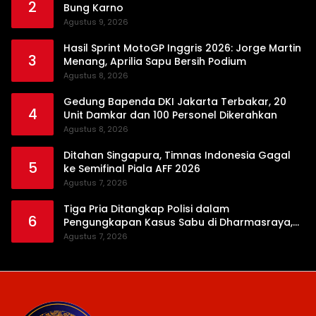
2
Bung Karno
Agustus 9, 2026
Hasil Sprint MotoGP Inggris 2026: Jorge Martin
3
Menang, Aprilia Sapu Bersih Podium
Agustus 8, 2026
Gedung Bapenda DKI Jakarta Terbakar, 20
4
Unit Damkar dan 100 Personel Dikerahkan
Agustus 8, 2026
Ditahan Singapura, Timnas Indonesia Gagal
5
ke Semifinal Piala AFF 2026
Agustus 7, 2026
Tiga Pria Ditangkap Polisi dalam
6
Pengungkapan Kasus Sabu di Dharmasraya,
Timbangan Digital hingga Bong Disita
Agustus 7, 2026