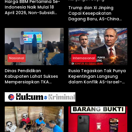
Harga BBM Pertamina Se-
Indonesia Naik Mulai 18
Trump dan Xi Jinping
April 2026, Non-Subsidi
Capai Kesepakatan
Terseret Kenaikan Tajam
Dagang Baru, AS-China
Buka Babak Kerja Sama
Jelang Kunjungan Beijing
Nasional
Internasional
Dinas Pendidikan
Rusia Tegaskan Tak Punya
Kabupaten Lahat Sukses
Kepentingan Langsung
Mempersiapkan TKA
dalam Konflik AS–Israel–
dengan Inovasi
Iran
Pembekalan Latihan Soal
Tanpa Internet