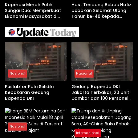
Koperasi Merah Putih
Host Tendang Bebas Hafiz
Sungai Duo: Memperkuat
Ucapkan Selamat Ulang
Ekonomi Masyarakat di
Tahun ke-40 kepada
Tengah Kendala
Kapolres Solok AKBP
Permodalan
Agung Pranajaya, S.I.K
Nasional
Nasional
Puslabfor Polri Selidiki
Gedung Bapenda DKI
Kebakaran Gedung
Jakarta Terbakar, 20 Unit
Bapenda DKI
Damkar dan 100 Personel
Dikerahkan
Nasional
Internasional