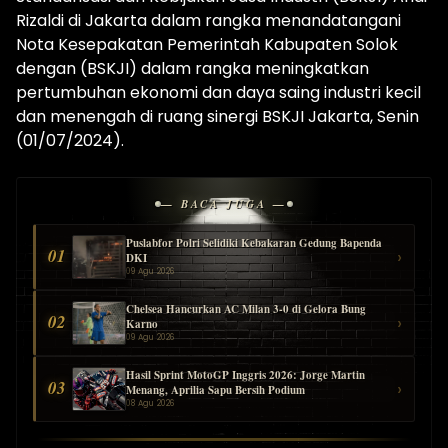
Rizaldi di Jakarta dalam rangka menandatangani
Nota Kesepakatan Pemerintah Kabupaten Solok
dengan (BSKJI) dalam rangka meningkatkan
pertumbuhan ekonomi dan daya saing industri kecil
dan menengah di ruang sinergi BSKJI Jakarta, Senin
(01/07/2024).
— BACA JUGA —
Puslabfor Polri Selidiki Kebakaran Gedung Bapenda
01
›
DKI
09 Agu 2026
Chelsea Hancurkan AC Milan 3-0 di Gelora Bung
02
›
Karno
09 Agu 2026
Hasil Sprint MotoGP Inggris 2026: Jorge Martin
03
›
Menang, Aprilia Sapu Bersih Podium
08 Agu 2026