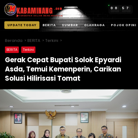
KABAMINANG
0
8
5
7
.com
:
TERDEPAN DALAM MENGABARKAN
UPDATE TODAY
BERITA
SUMBAR
OLAHRAGA
POJOK OPINI
Langsung
ke
Beranda
BERITA
Terkini
konten
BERITA
Terkini
Gerak Cepat Bupati Solok Epyardi
Asda, Temui Kemenperin, Carikan
Solusi Hilirisasi Tomat