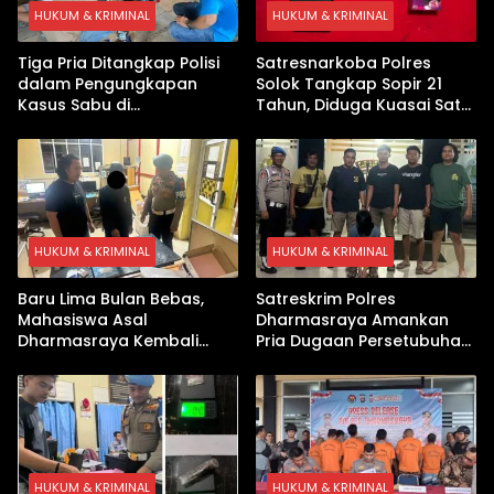
HUKUM & KRIMINAL
HUKUM & KRIMINAL
Tiga Pria Ditangkap Polisi
Satresnarkoba Polres
dalam Pengungkapan
Solok Tangkap Sopir 21
Kasus Sabu di
Tahun, Diduga Kuasai Satu
Dharmasraya, Timbangan
Paket Sabu di Kubung
Digital hingga Bong Disita
HUKUM & KRIMINAL
HUKUM & KRIMINAL
Baru Lima Bulan Bebas,
Satreskrim Polres
Mahasiswa Asal
Dharmasraya Amankan
Dharmasraya Kembali
Pria Dugaan Persetubuhan
Ditangkap Kasus Sabu
Anak
HUKUM & KRIMINAL
HUKUM & KRIMINAL