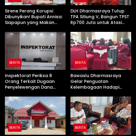
Sirene Perang Korupsi
DLH Dharmasraya Tutup
Dibunyikan! Bupati Annisa:
TPA Sitiung V, Bangun TPST
Siapapun yang Makan
Rp700 Juta untuk Atasi
Uang Rakyat, Tamat!”
Penumpukan Sampah
BERITA
BERITA
Inspektorat Periksa 8
Bawaslu Dharmasraya
Orang Terkait Dugaan
Gelar Penguatan
Penyelewengan Dana
Kelembagaan Hadapi
Rp600 Juta oleh Oknum
Pemilu 2029 Pasca Putusan
Pejabat Dharmasraya‎‎
MK Nomor 135/PUU-
XXII/2024
BERITA
BERITA