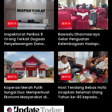
BERITA
BERITA
Inspektorat Periksa 8
Bawaslu Dharmasraya
Orang Terkait Dugaan
Gelar Penguatan
Penyelewengan Dana
Kelembagaan Hadapi
Rp600 Juta oleh Oknum
Pemilu 2029 Pasca Putusan
Pejabat Dharmasraya‎‎
MK Nomor 135/PUU-
XXII/2024
BERITA
BERITA
Koperasi Merah Putih
Host Tendang Bebas Hafiz
Sungai Duo: Memperkuat
Ucapkan Selamat Ulang
Ekonomi Masyarakat di
Tahun ke-40 kepada
Tengah Kendala
Kapolres Solok AKBP
Permodalan
Agung Pranajaya, S.I.K