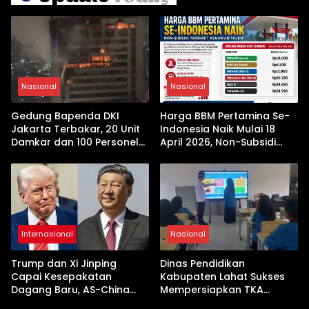
Nasional
Nasional
Gedung Bapenda DKI
Harga BBM Pertamina Se-
Jakarta Terbakar, 20 Unit
Indonesia Naik Mulai 18
Damkar dan 100 Personel
April 2026, Non-Subsidi
Dikerahkan
Terseret Kenaikan Tajam
Internasional
Nasional
Trump dan Xi Jinping
Dinas Pendidikan
Capai Kesepakatan
Kabupaten Lahat Sukses
Dagang Baru, AS-China
Mempersiapkan TKA
Buka Babak Kerja Sama
dengan Inovasi