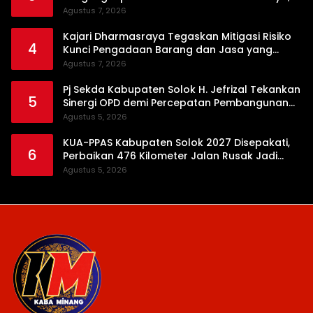
Timbangan Digital hingga Bong Disita
Agustus 7, 2026
Kajari Dharmasraya Tegaskan Mitigasi Risiko
4
Kunci Pengadaan Barang dan Jasa yang
Bersih
Agustus 7, 2026
Pj Sekda Kabupaten Solok H. Jefrizal Tekankan
5
Sinergi OPD demi Percepatan Pembangunan
Daerah
Agustus 5, 2026
KUA-PPAS Kabupaten Solok 2027 Disepakati,
6
Perbaikan 476 Kilometer Jalan Rusak Jadi
Prioritas
Agustus 5, 2026