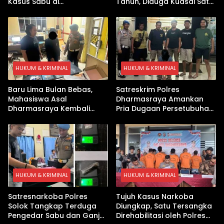
Kasus Sabu di
Tahun, Diduga Kuasai Satu
Dharmasraya, Timbangan
Paket Sabu di Kubung
Digital hingga Bong Disita
HUKUM & KRIMINAL
HUKUM & KRIMINAL
Baru Lima Bulan Bebas,
Satreskrim Polres
Mahasiswa Asal
Dharmasraya Amankan
Dharmasraya Kembali
Pria Dugaan Persetubuhan
Ditangkap Kasus Sabu
Anak
HUKUM & KRIMINAL
HUKUM & KRIMINAL
Satresnarkoba Polres
Tujuh Kasus Narkoba
Solok Tangkap Terduga
Diungkap, Satu Tersangka
Pengedar Sabu dan Ganja
Direhabilitasi oleh Polres