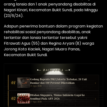
orang lansia dan 1 anak penyandang disabilitas di
Nagari Kinari, Kecamatan Bukit Sundi, pada Minggu
(23/6/24).
Adapun penerima bantuan dalam program kegiatan
rehabilitasi sosial penyandang disabilitas, anak
terlantar dan lansia terlantar tersebut yakni
Fitrawati Agus (55) dan Regina Aryani (8) warga
Jorong Koto Kaciek, Nagari Muaro Panas,
Kecamatan Bukit Sundi.
— BACA JUGA —
Gedung Bapenda DKI Jakarta Terbakar, 20 Unit
01
›
Damkar dan 100 Personel Dikerahkan
08 Agu 2026
Ditahan Singapura, Timnas Indonesia Gagal ke
02
›
Semifinal Piala AFF 2026
07 Agu 2026