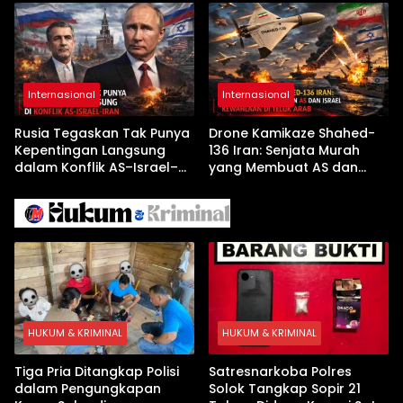
Jelang Kunjungan Beijing
Pembekalan Latihan Soal
Tanpa Internet
Internasional
Internasional
Rusia Tegaskan Tak Punya
Drone Kamikaze Shahed-
Kepentingan Langsung
136 Iran: Senjata Murah
dalam Konflik AS–Israel–
yang Membuat AS dan
Iran
Israel Kewalahan di Teluk
Arab
HUKUM & KRIMINAL
HUKUM & KRIMINAL
Tiga Pria Ditangkap Polisi
Satresnarkoba Polres
dalam Pengungkapan
Solok Tangkap Sopir 21