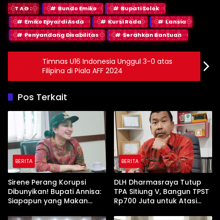
TAG:
Bundo Emiko
Bupati Solok
Emiko Epyardi Asda
Kursi Roda
Lansia
Penyandang Disabilitas
Serahkan Bantuan
Timnas U16 Indonesia Unggul 3-0 atas
Filipina di Piala AFF 2024
Pos Terkait
BERITA
BERITA
Sirene Perang Korupsi
DLH Dharmasraya Tutup
Dibunyikan! Bupati Annisa:
TPA Sitiung V, Bangun TPST
Siapapun yang Makan
Rp700 Juta untuk Atasi
Uang Rakyat, Tamat!”
Penumpukan Sampah