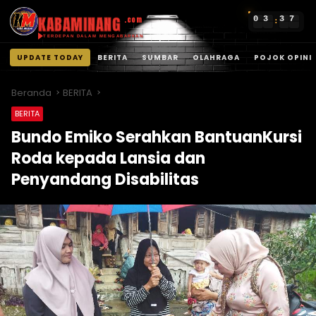
KABAMINANG
0
3
3
7
.com
:
TERDEPAN DALAM MENGABARKAN
UPDATE TODAY
BERITA
SUMBAR
OLAHRAGA
POJOK OPINI
Langsung
ke
Beranda
BERITA
konten
BERITA
Bundo Emiko Serahkan BantuanKursi
Roda kepada Lansia dan
Penyandang Disabilitas