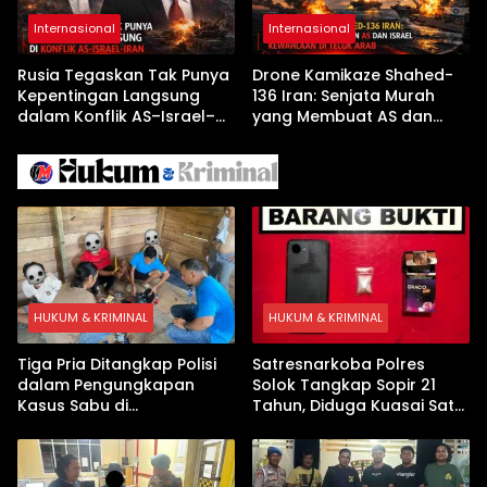
Internasional
Internasional
Rusia Tegaskan Tak Punya
Drone Kamikaze Shahed-
Kepentingan Langsung
136 Iran: Senjata Murah
dalam Konflik AS–Israel–
yang Membuat AS dan
Iran
Israel Kewalahan di Teluk
Arab
HUKUM & KRIMINAL
HUKUM & KRIMINAL
Tiga Pria Ditangkap Polisi
Satresnarkoba Polres
dalam Pengungkapan
Solok Tangkap Sopir 21
Kasus Sabu di
Tahun, Diduga Kuasai Satu
Dharmasraya, Timbangan
Paket Sabu di Kubung
Digital hingga Bong Disita