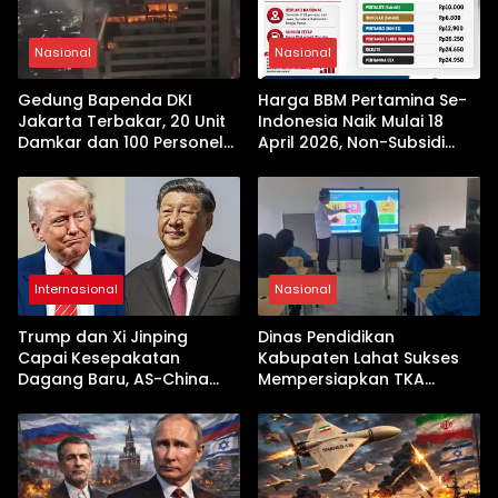
Nasional
Nasional
Gedung Bapenda DKI
Harga BBM Pertamina Se-
Jakarta Terbakar, 20 Unit
Indonesia Naik Mulai 18
Damkar dan 100 Personel
April 2026, Non-Subsidi
Dikerahkan
Terseret Kenaikan Tajam
Internasional
Nasional
Trump dan Xi Jinping
Dinas Pendidikan
Capai Kesepakatan
Kabupaten Lahat Sukses
Dagang Baru, AS-China
Mempersiapkan TKA
Buka Babak Kerja Sama
dengan Inovasi
Jelang Kunjungan Beijing
Pembekalan Latihan Soal
Tanpa Internet