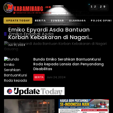
KABAMINANG
1
2
3
0
.com
:
TERDEPAN DALAM MENGABARKAN
UPDATE TODAY
BERITA
SUMBAR
OLAHRAGA
POJOK OPINI
BERITA
Langsung
Emiko Epyardi Asda Bantuan
ke
Emiko Epyardi Asda
Korban Kebakaran di Nagari
konten
Gauang
Juli 31, 2024
Bundo Emiko Serahkan BantuanKursi
Roda kepada Lansia dan Penyandang
Disabilitas
BERITA
Juni 24, 2024