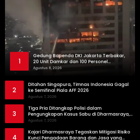
Gedung Bapenda DKI Jakarta Terbakar,
1
20 Unit Damkar dan 100 Personel
Dikerahkan
Agustus 8, 2026
Ditahan Singapura, Timnas Indonesia Gagal
2
ke Semifinal Piala AFF 2026
Agustus 7, 2026
Tiga Pria Ditangkap Polisi dalam
3
Pengungkapan Kasus Sabu di Dharmasraya,
Timbangan Digital hingga Bong Disita
Agustus 7, 2026
Kajari Dharmasraya Tegaskan Mitigasi Risiko
4
Kunci Pengadaan Barang dan Jasa yang