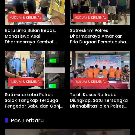
HUKUM & KRIMINAL
HUKUM & KRIMINAL
Baru Lima Bulan Bebas,
Satreskrim Polres
Mahasiswa Asal
Dharmasraya Amankan
Dharmasraya Kembali
Pria Dugaan Persetubuhan
Ditangkap Kasus Sabu
Anak
HUKUM & KRIMINAL
HUKUM & KRIMINAL
Satresnarkoba Polres
Tujuh Kasus Narkoba
Solok Tangkap Terduga
Diungkap, Satu Tersangka
Pengedar Sabu dan Ganja
Direhabilitasi oleh Polres
di Kubung
Dharmasraya
Pos Terbaru