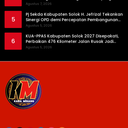
Bersih
Agustus 7, 2026
Pj Sekda Kabupaten Solok H. Jefrizal Tekankan
5
Sinergi OPD demi Percepatan Pembangunan
Daerah
Agustus 5, 2026
KUA-PPAS Kabupaten Solok 2027 Disepakati,
6
Perbaikan 476 Kilometer Jalan Rusak Jadi
Prioritas
Agustus 5, 2026