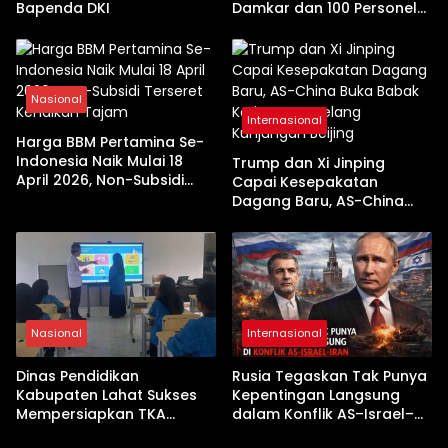
Bapenda DKI
Damkar dan 100 Personel
Dikerahkan
Nasional
Internasional
Harga BBM Pertamina Se-
Indonesia Naik Mulai 18
Trump dan Xi Jinping
April 2026, Non-Subsidi
Capai Kesepakatan
Terseret Kenaikan Tajam
Dagang Baru, AS-China
Buka Babak Kerja Sama
Jelang Kunjungan Beijing
Nasional
Internasional
Dinas Pendidikan
Rusia Tegaskan Tak Punya
Kabupaten Lahat Sukses
Kepentingan Langsung
Mempersiapkan TKA
dalam Konflik AS–Israel–
dengan Inovasi
Iran