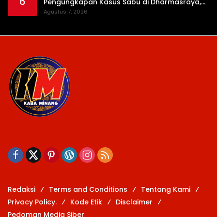
6
Pengungkapan Kasus Sabu di Dharmasraya,
Timbangan Digital hingga Bong Disita
Agustus 7, 2026
Redaksi
Terms and Conditions
Tentang Kami
Privacy Policy.
Kode Etik
Disclaimer
Pedoman Media Siber