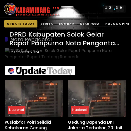
KABAMINANG
1
2
3
9
.com
:
TERDEPAN DALAM MENGABARKAN
UPDATE TODAY
BERITA
SUMBAR
OLAHRAGA
POJOK OPINI
BERITA
Langsung
DPRD Kabupaten Solok Gelar
ke
Nota Pengantar
Rapat Paripurna Nota Pengantar
konten
Bupati Tentang Ranperda
Desember 9, 2024
Nasional
Nasional
Puslabfor Polri Selidiki
Gedung Bapenda DKI
Kebakaran Gedung
Jakarta Terbakar, 20 Unit