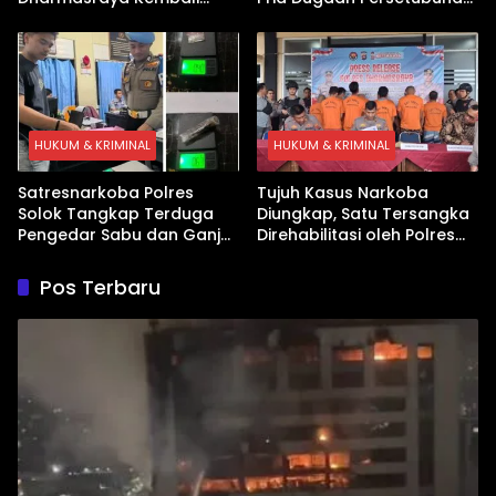
Ditangkap Kasus Sabu
Anak
HUKUM & KRIMINAL
HUKUM & KRIMINAL
Satresnarkoba Polres
Tujuh Kasus Narkoba
Solok Tangkap Terduga
Diungkap, Satu Tersangka
Pengedar Sabu dan Ganja
Direhabilitasi oleh Polres
di Kubung
Dharmasraya
Pos Terbaru