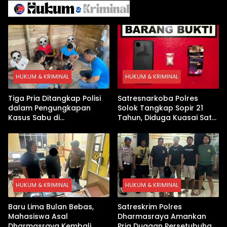
Pembekalan Latihan Soal
Tanpa Internet
HUKUM & KRIMINAL
HUKUM & KRIMINAL
Tiga Pria Ditangkap Polisi
Satresnarkoba Polres
dalam Pengungkapan
Solok Tangkap Sopir 21
Kasus Sabu di
Tahun, Diduga Kuasai Satu
Dharmasraya, Timbangan
Paket Sabu di Kubung
Digital hingga Bong Disita
HUKUM & KRIMINAL
HUKUM & KRIMINAL
Baru Lima Bulan Bebas,
Satreskrim Polres
Mahasiswa Asal
Dharmasraya Amankan
Dharmasraya Kembali
Pria Dugaan Persetubuhan