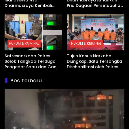
Dharmasraya Kembali
Pria Dugaan Persetubuhan
Ditangkap Kasus Sabu
Anak
HUKUM & KRIMINAL
HUKUM & KRIMINAL
Satresnarkoba Polres
Tujuh Kasus Narkoba
Solok Tangkap Terduga
Diungkap, Satu Tersangka
Pengedar Sabu dan Ganja
Direhabilitasi oleh Polres
di Kubung
Dharmasraya
Pos Terbaru