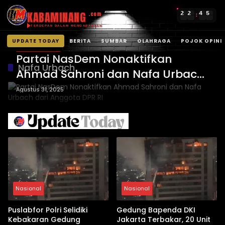
KABAMINANG
2
2
4
5
.com
:
TERDEPAN DALAM MENGABARKAN
UPDATE TODAY
BERITA
SUMBAR
OLAHRAGA
POJOK OPINI
UPDATE TODAY
Langsung
Partai NasDem Nonaktifkan
ke
Nafa Urbach
Ahmad Sahroni dan Nafa Urbach
konten
dari Anggota DPR RI
Agustus 31, 2025
Nasional
Nasional
Puslabfor Polri Selidiki
Gedung Bapenda DKI
Kebakaran Gedung
Jakarta Terbakar, 20 Unit