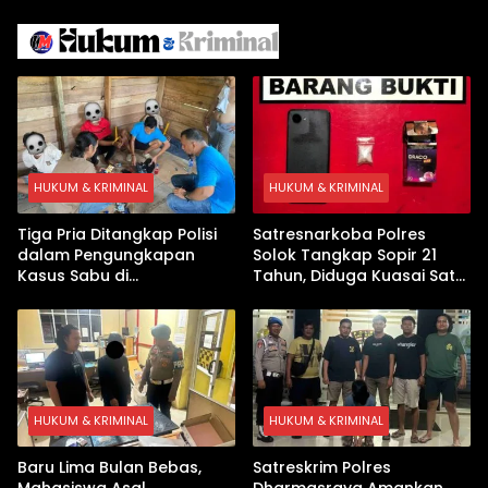
dengan Inovasi
Iran
Pembekalan Latihan Soal
Tanpa Internet
HUKUM & KRIMINAL
HUKUM & KRIMINAL
Tiga Pria Ditangkap Polisi
Satresnarkoba Polres
dalam Pengungkapan
Solok Tangkap Sopir 21
Kasus Sabu di
Tahun, Diduga Kuasai Satu
Dharmasraya, Timbangan
Paket Sabu di Kubung
Digital hingga Bong Disita
HUKUM & KRIMINAL
HUKUM & KRIMINAL
Baru Lima Bulan Bebas,
Satreskrim Polres
Mahasiswa Asal
Dharmasraya Amankan