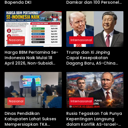
Bapenda DKI
Damkar dan 100 Personel
Dikerahkan
Nasional
Internasional
Harga BBM Pertamina Se-
Trump dan Xi Jinping
Indonesia Naik Mulai 18
Capai Kesepakatan
April 2026, Non-Subsidi
Dagang Baru, AS-China
Terseret Kenaikan Tajam
Buka Babak Kerja Sama
Jelang Kunjungan Beijing
Nasional
Internasional
Dinas Pendidikan
Rusia Tegaskan Tak Punya
Kabupaten Lahat Sukses
Kepentingan Langsung
Mempersiapkan TKA
dalam Konflik AS–Israel–