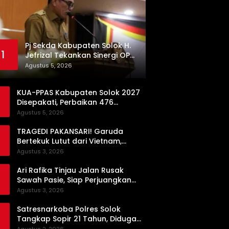
Pj Sekda Kabupaten Solok H.
1
Jefrizal Tekankan Sinergi OPD
demi Percepatan
Agustus 5, 2026
Pembangunan Daerah
KUA-PPAS Kabupaten Solok 2027
Disepakati, Perbaikan 476
Kilometer Jalan Rusak Jadi
Agustus 5, 2026
Prioritas
TRAGEDI PAKANSARI! Garuda
Bertekuk Lutut dari Vietnam,
Langkah ke Semifinal Kini di Ujung
Agustus 3, 2026
Tanduk
Ari Rafika Tinjau Jalan Rusak
Sawah Pasie, Siap Perjuangkan
Perbaikannya di DPRD
Agustus 3, 2026
Satresnarkoba Polres Solok
Tangkap Sopir 21 Tahun, Diduga
Kuasai Satu Paket Sabu di Kubung