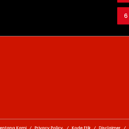
6
entang Kami
Privacy Policy.
Kode Etik
Disclaimer