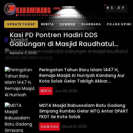
KABAMINANG
0
1
3
7
.com
:
TERDEPAN DALAM MENGABARKAN
UPDATE TODAY
BERITA
SUMBAR
OLAHRAGA
POJOK OPINI
Solok Kota
Langsung
Kasi PD Pontren Hadiri DDS
ke
Masjid
Gabungan di Masjid Raudhatul
konten
Jannah Pandan Ujuang
Agustus 11, 2025
Peringatan Tahun Baru Islam 1447 H,
Remaja Masjid Al Hurriyah Kandang Aur
Kota Solok Gelar Tabligh Akbar
Bersama Da’i Muda Solok
BERITA
Juni 28, 2025
MDTA Masjid Babussalam Batu Gadang
Simpang Rumbio Gelar MTQ Antar DPART
FKDT Se Kota Solok
Solok Kota
Maret 16, 2025