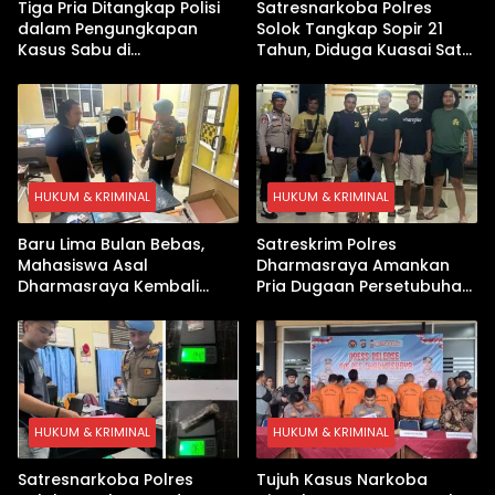
Tiga Pria Ditangkap Polisi
Satresnarkoba Polres
dalam Pengungkapan
Solok Tangkap Sopir 21
Kasus Sabu di
Tahun, Diduga Kuasai Satu
Dharmasraya, Timbangan
Paket Sabu di Kubung
Digital hingga Bong Disita
HUKUM & KRIMINAL
HUKUM & KRIMINAL
Baru Lima Bulan Bebas,
Satreskrim Polres
Mahasiswa Asal
Dharmasraya Amankan
Dharmasraya Kembali
Pria Dugaan Persetubuhan
Ditangkap Kasus Sabu
Anak
HUKUM & KRIMINAL
HUKUM & KRIMINAL
Satresnarkoba Polres
Tujuh Kasus Narkoba